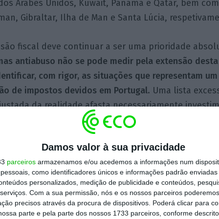
dos Árabes Unidos, Kuwait, Panamá e Qatar, bem co
yman, Gibraltar, Ilha de Man e Santa Lúcia, respetivam
são fiscal deve continuar a ser uma prioridade absol
mas antiabuso não se pode medir pela extensão desta l
entificar, com rigor, as situações que representam um
ção de impostos devidos em Portugal
. Uma lista exce
justada da realidade afasta necessariamente investim
equivalentes no combate à evasão fiscal.
Damos valor à sua privacidade
 procedeu recentemente à revisão da sua lista
(passa
33
parceiros
armazenamos e/ou acedemos a informações num dispositi
a 19), num movimento que evidencia uma tendência d
essoais, como identificadores únicos e informações padrão enviadas 
ntos.
Portugal pode seguir agora um caminho que mer
conteúdos personalizados, medição de publicidade e conteúdos, pesqui
. O objetivo não deve ser consagrar a lista mais exten
serviços.
Com a sua permissão, nós e os nossos parceiros poderemos 
ção precisos através da procura de dispositivos. Poderá clicar para co
sta que assegure uma proteção efetiva da receita fiscal
ossa parte e pela parte dos nossos 1733 parceiros, conforme descrit