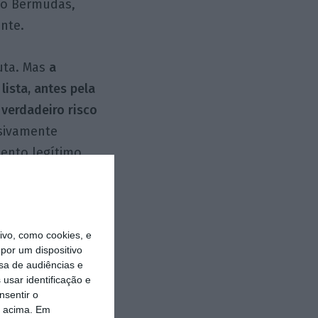
mo Bermudas,
ente.
uta. Mas
a
ista, antes pela
 verdadeiro risco
ssivamente
ento legítimo,
ndo de 24
vo, como cookies, e
e modernização
por um dispositivo
ece
sa de audiências e
sa, mas a mais
usar identificação e
nsentir o
, respeite os
o acima. Em