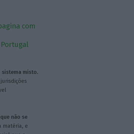
mpagina com
 Portugal
m sistema misto
.
jurisdições
vel
 que não se
a matéria, e