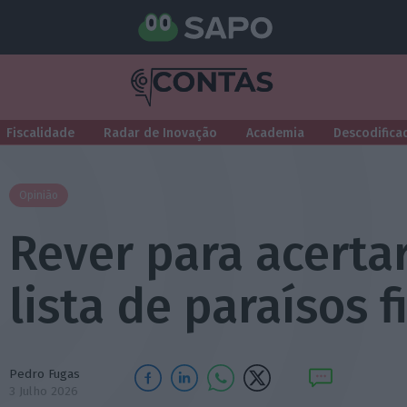
Fiscalidade
Radar de Inovação
Academia
Descodifica
Opinião
Rever para acerta
lista de paraísos f
Pedro Fugas
3 Julho 2026