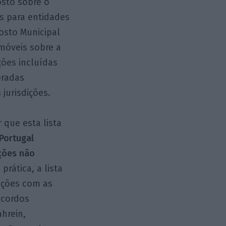
osto sobre o
s para entidades
osto Municipal
móveis sobre a
ções incluídas
eradas
jurisdições.
 que esta lista
Portugal
ições não
 prática, a lista
ições com as
acordos
hrein,