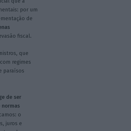
ucial que a
mentais: por um
ementação de
penas
vasão fiscal.
nistros, que
s com regimes
e paraísos
ge de ser
e normas
acamos: o
, juros e