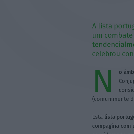
A lista por
um combate e
tendencialme
celebrou con
N
o âmb
Conju
consi
(comummente de
Esta
lista portug
compagina com u