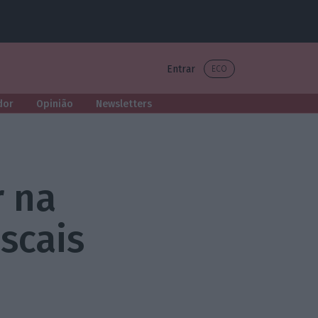
Entrar
ECO
dor
Opinião
Newsletters
r na
iscais