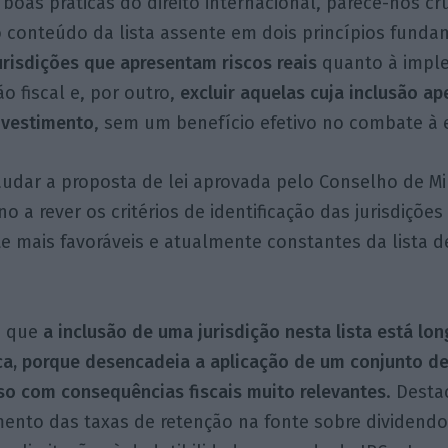
boas práticas do direito internacional, parece-nos cr
 conteúdo da lista assente em dois princípios funda
jurisdições que apresentam riscos reais
quanto à impl
o fiscal e, por outro,
excluir aquelas cuja inclusão a
nvestimento
, sem um benefício efetivo no combate à e
saudar a proposta de lei aprovada pelo Conselho de Mi
no a rever os critérios de identificação das jurisdiçõe
te mais favoráveis e atualmente constantes da lista d
e que
a inclusão de uma jurisdição nesta lista está lon
ca, porque desencadeia a aplicação de um conjunto d
so com consequências fiscais muito relevantes
. Dest
ento das taxas de retenção na fonte sobre dividendos