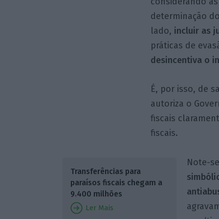
considerando as 
determinação do
lado,
incluir as 
práticas de evasã
desincentiva o i
É, por isso, de 
autoriza o Gover
fiscais claramen
fiscais.
Note-s
Transferências para
simbóli
paraísos fiscais chegam a
antiabu
9.400 milhões
agravam
Ler Mais