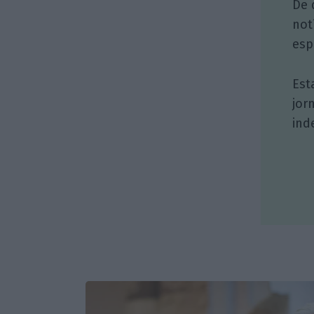
De 
not
esp
Est
jor
ind