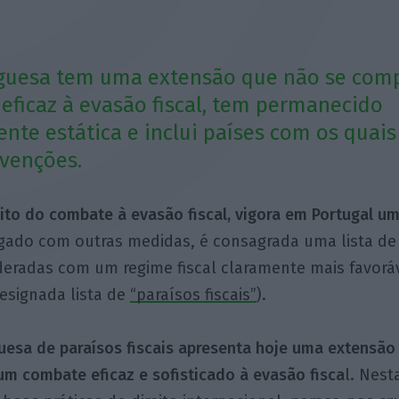
tuguesa tem uma extensão que não se co
ficaz à evasão fiscal, tem permanecido
nte estática e inclui países com os quais
venções.
ito do combate à evasão fiscal, vigora em Portugal u
gado com outras medidas, é consagrada uma lista de 
deradas com um regime fiscal claramente mais favorá
signada lista de
“paraísos fiscais”
).
uesa de paraísos fiscais apresenta hoje uma extensão
m combate eficaz e sofisticado à evasão fisca
l. Nest