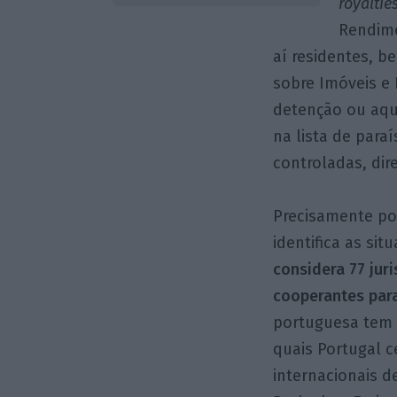
royaltie
Rendime
aí residentes, 
sobre Imóveis e
detenção ou aqui
na lista de para
controladas, dir
Precisamente por
identifica as si
considera 77 jur
cooperantes para
portuguesa tem 
quais Portugal c
internacionais 