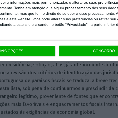
ternacionais assumidos por Portugal e não constitua
eder a informações mais pormenorizadas e alterar as suas preferência
timento.
Tenha em atenção que algum processamento dos seus dados
 um entrave injustificado à competitividade e à atra
nsentimento, mas que tem o direito de se opor a esse processamento. A
guesa, nomeadamente afastando investimento dos p
as a este website. Você pode alterar suas preferências ou retirar seu
tando a este site e clicando no botão "Privacidade" na parte inferior 
não enfrentam estes mesmos constrangimentos quand
panha).
s critérios constitui também uma oportunidade para p
AIS OPÇÕES
CONCORDO
uações, é mais adequado atender a regimes fiscais e
ra residência, solução, aliás, já anteriormente adot
ue a revisão dos critérios de identificação das juris
 portuguesa de paraísos fiscais se traduza, a breve tre
esta lista, sob pena de continuarmos a prescindir da 
rangeiro legítimo
, proveniente de fontes que encontr
ições mais favoráveis e enquadramentos fiscais intern
justados às exigências da economia global.