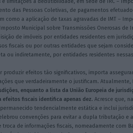
s
e limitações à dedutibilidade, em sede de IRC – Imp
nto das Pessoas Coletivas, de pagamentos efetuado
bem como a aplicação de taxas agravadas de IMT – Imp
 Imposto Municipal sobre Transmissões Onerosas de I
sição de imóveis por entidades residentes em jurisdi
ísos fiscais ou por outras entidades que sejam consid
eta ou indiretamente, por entidades residentes nessas 
 produzir efeitos tão significativos, importa assegurar
tuações que verdadeiramente o justificam. Atualmente,
isdições, enquanto a lista da União Europeia de jurisd
 efeitos fiscais identifica apenas dez
. Acresce que, na
permanecido tendencialmente estática e inclui jurisd
elebrou convenções para evitar a dupla tributação e 
de troca de informações fiscais, nomeadamente com Ba