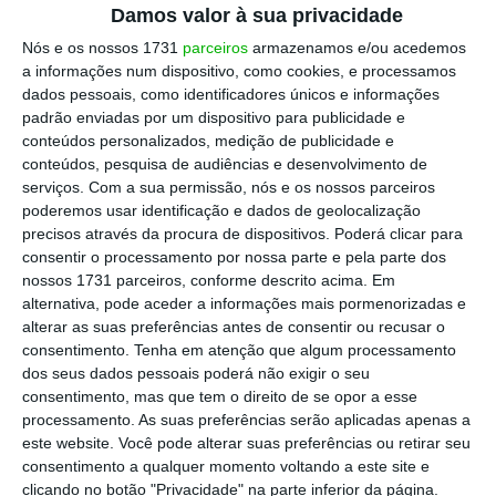
deve ser o discurso: comunicar de forma coesa,
Damos valor à sua privacidade
clara e objetiva é meio caminho andado para o
Nós e os nossos 1731
parceiros
armazenamos e/ou acedemos
sucesso. Uma apresentação bem estruturada, que
a informações num dispositivo, como cookies, e processamos
dados pessoais, como identificadores únicos e informações
explique o percurso profissional, destaque os
padrão enviadas por um dispositivo para publicidade e
projetos mais relevantes e detalhe as tecnologias
conteúdos personalizados, medição de publicidade e
utilizadas e os resultados alcançados, torna a
conteúdos, pesquisa de audiências e desenvolvimento de
serviços.
Com a sua permissão, nós e os nossos parceiros
entrevista mais assertiva e enriquecedora para
poderemos usar identificação e dados de geolocalização
ambas as partes.
precisos através da procura de dispositivos. Poderá clicar para
consentir o processamento por nossa parte e pela parte dos
nossos 1731 parceiros, conforme descrito acima. Em
Mas um bom discurso não vive só do currículo
alternativa, pode aceder a informações mais pormenorizadas e
técnico.
alterar as suas preferências antes de consentir ou recusar o
consentimento.
Tenha em atenção que algum processamento
dos seus dados pessoais poderá não exigir o seu
Falar sobre as próprias motivações — o que move
consentimento, mas que tem o direito de se opor a esse
o candidato, que desafios procura e o que o
processamento. As suas preferências serão aplicadas apenas a
entusiasma na área de IT — é igualmente
este website. Você pode alterar suas preferências ou retirar seu
consentimento a qualquer momento voltando a este site e
essencial. Mostra autenticidade e ajuda o
clicando no botão "Privacidade" na parte inferior da página.