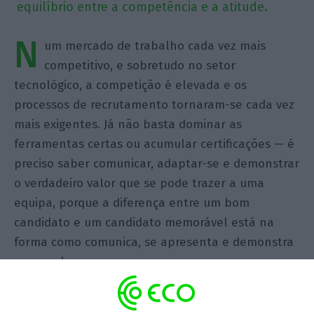
equilíbrio entre a competência e a atitude.
N
um mercado de trabalho cada vez mais
competitivo, e sobretudo no setor
tecnológico, a competição é elevada e os
processos de recrutamento tornaram-se cada vez
mais exigentes. Já não basta dominar as
ferramentas certas ou acumular certificações — é
preciso saber comunicar, adaptar-se e demonstrar
o verdadeiro valor que se pode trazer a uma
equipa, porque a diferença entre um bom
candidato e um candidato memorável está na
forma como comunica, se apresenta e demonstra
o seu valor.
A principal preocupação de qualquer candidato