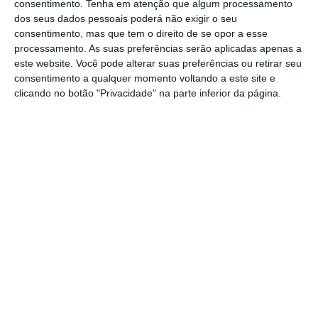
consentimento.
Tenha em atenção que algum processamento
Segundo, Andrew Liveris, Administrador da Saudi
dos seus dados pessoais poderá não exigir o seu
Aramco, o que falta “É um alinhamento, vontade
consentimento, mas que tem o direito de se opor a esse
processamento. As suas preferências serão aplicadas apenas a
e propósito de todos os grupos envolvidos de
este website. Você pode alterar suas preferências ou retirar seu
trabalharem em conjunto para fazer essa
consentimento a qualquer momento voltando a este site e
mudança acontecer”.
clicando no botão "Privacidade" na parte inferior da página.
E de facto, faz sentido refletir porquê que é tão
difícil fazer com que se deixe de investir na
economia assente nos combustíveis fósseis.
Sabendo nós que, o mundo ao caminhar para a
neutralidade carbónica na segunda metade deste
século, e a Europa até 2050, vai originar nova
legislação, limitações, proibições e uma política
fiscal verde que penalizará os mais poluidores, o
que impede os gestores de serem mais rápidos no
processo da transição energética? A crença de que