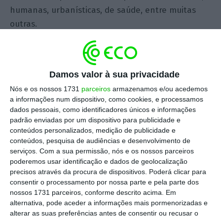
humanas, urbanísticas, de saúde, entre muitas
outras.
Num dos debates do WEF sobre Economia verde, a
moderadora começa a conversa perguntando
Damos valor à sua privacidade
“para atingir a economia verde, o que temos de
Nós e os nossos 1731
parceiros
armazenamos e/ou acedemos
deixar de ter?”. Felizmente o primeiro interlocutor
a informações num dispositivo, como cookies, e processamos
do debate foi Francine Lacqua, diretora executiva
dados pessoais, como identificadores únicos e informações
do Green Peace, que começou por dizer que a
padrão enviadas por um dispositivo para publicidade e
conteúdos personalizados, medição de publicidade e
pergunta estava mal feita, e que, tendo em conta
conteúdos, pesquisa de audiências e desenvolvimento de
as implicações futuras decorrentes da inércia
serviços.
Com a sua permissão, nós e os nossos parceiros
atual em nos afastarmos de uma economia com
poderemos usar identificação e dados de geolocalização
precisos através da procura de dispositivos. Poderá clicar para
base em combustíveis fósseis, a pergunta deveria
consentir o processamento por nossa parte e pela parte dos
ser “O que é que nos impede de aceleramos esta
nossos 1731 parceiros, conforme descrito acima. Em
mudança?”.
alternativa, pode aceder a informações mais pormenorizadas e
alterar as suas preferências antes de consentir ou recusar o