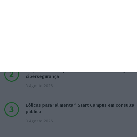
Populares
Era tão abjeto que não posso acreditar
5 Agosto 2026
T-Systems: Serviço de Saúde de Múrcia reforça
cibersegurança
3 Agosto 2026
Eólicas para ‘alimentar’ Start Campus em consulta
pública
3 Agosto 2026