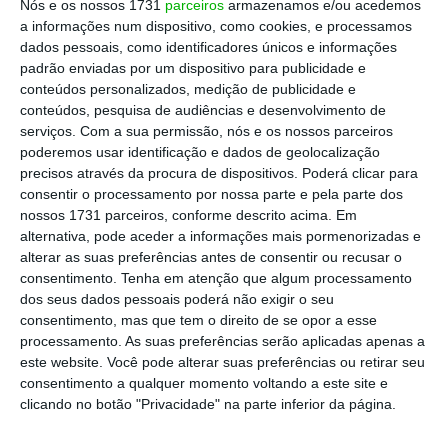
Nós e os nossos 1731
parceiros
armazenamos e/ou acedemos
empresas, diminuindo, assim, os seus lucros,
a informações num dispositivo, como cookies, e processamos
dados pessoais, como identificadores únicos e informações
penalizando as cotações das empresas.
No
padrão enviadas por um dispositivo para publicidade e
entanto, o gráfico da “Evolução dos lucros
conteúdos personalizados, medição de publicidade e
trimestrais por ação do S&P 500” e o “PER do S&P
conteúdos, pesquisa de audiências e desenvolvimento de
serviços.
Com a sua permissão, nós e os nossos parceiros
500 vs Taxas de juro” (círculo 1 e 2 corroboram esse
poderemos usar identificação e dados de geolocalização
“paradoxo”), mostram que, apesar da subida das
precisos através da procura de dispositivos. Poderá clicar para
taxas de juro, as ações continuaram a valorizar
.
consentir o processamento por nossa parte e pela parte dos
nossos 1731 parceiros, conforme descrito acima. Em
alternativa, pode aceder a informações mais pormenorizadas e
O Paradoxo do PER e a
alterar as suas preferências antes de consentir ou recusar o
influência da IA
consentimento.
Tenha em atenção que algum processamento
dos seus dados pessoais poderá não exigir o seu
consentimento, mas que tem o direito de se opor a esse
Entre 2019 e 2024, o S&P 500 valorizou quase 135%
processamento. As suas preferências serão aplicadas apenas a
este website. Você pode alterar suas preferências ou retirar seu
(ver quadro), enquanto os seus lucros
consentimento a qualquer momento voltando a este site e
aumentaram apenas 47,4%. Este desfasamento foi
clicando no botão "Privacidade" na parte inferior da página.
impulsionado pela ascensão da inteligência