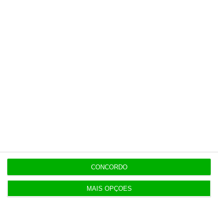
as empresas enfrentam encargos financeiros mais
altos, o que pode limitar a expansão dos lucros
.
Este cenário reforça a importância de analisar
cuidadosamente a sustentabilidade das
valorizações recentes, especialmente num
contexto de incertezas económicas.
CONCORDO
MAIS OPÇÕES