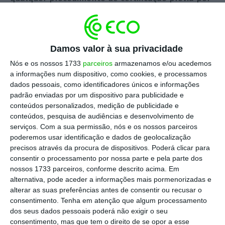
parte dos municípios, para efeitos de validação de
tal operação.
Damos valor à sua privacidade
O debate evoluiu, assim, naturalmente, para a
Nós e os nossos 1733
parceiros
armazenamos e/ou acedemos
arena do contencioso, tendo, em concreto, a
a informações num dispositivo, como cookies, e processamos
jurisprudência arbitral do Centro de Arbitragem
dados pessoais, como identificadores únicos e informações
padrão enviadas por um dispositivo para publicidade e
Administrativa revelado uma ampla volatilidade,
conteúdos personalizados, medição de publicidade e
ora se pronunciado a favor do contribuinte, ora
conteúdos, pesquisa de audiências e desenvolvimento de
validando os argumentos da AT.
serviços.
Com a sua permissão, nós e os nossos parceiros
poderemos usar identificação e dados de geolocalização
precisos através da procura de dispositivos. Poderá clicar para
Em 23 de março de 2025, o Supremo Tribunal
consentir o processamento por nossa parte e pela parte dos
Administrativo (STA) procedeu à uniformização da
nossos 1733 parceiros, conforme descrito acima. Em
alternativa, pode aceder a informações mais pormenorizadas e
referida jurisprudência arbitral, afirmando, em
alterar as suas preferências antes de consentir ou recusar o
linha com o pensamento da AT, que a prévia
consentimento.
Tenha em atenção que algum processamento
aprovação da ORU constitui requisito para efeitos
dos seus dados pessoais poderá não exigir o seu
consentimento, mas que tem o direito de se opor a esse
de aplicação da taxa reduzida de IVA.