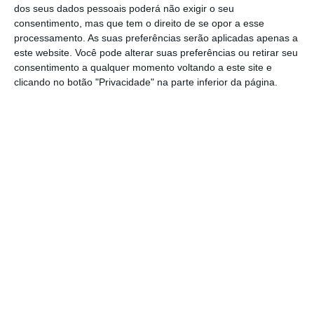
dos seus dados pessoais poderá não exigir o seu
Deixo-vos três ideias:
consentimento, mas que tem o direito de se opor a esse
processamento. As suas preferências serão aplicadas apenas a
este website. Você pode alterar suas preferências ou retirar seu
1. Confiança é fundamental!
Sem confiança nas
consentimento a qualquer momento voltando a este site e
nossas equipas e nos profissionais que as
clicando no botão "Privacidade" na parte inferior da página.
compõem não é possível liderar eficientemente,
muito menos à distância. Essa confiança tem que
ser “sentida”, mas também demonstrada, de
forma evidente e inequívoca. Os Lideres devem
demonstrar essa mesma confiança na sua equipa
e nos seus membros.
Com a confiança, agregam-se outros fatores
fundamentais, como autonomia e delegação ou
comunicação e transparência. Delegar não
apenas tarefas, mas, sobretudo,
responsabilidades. Definir
owners
, com autonomia