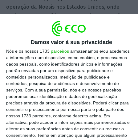
operação da Noesis nos Estados Unidos, onde
tenho o gosto de liderar uma equipa que está
dispersa em três estados diferentes. Por outro
lado, com a missão de manter a responsabilidade
pelo
marketing
global da Noesis e manter a
Damos valor à sua privacidade
liderança de uma equipa de 13 talentosos
Nós e os nossos 1733
parceiros
armazenamos e/ou acedemos
a informações num dispositivo, como cookies, e processamos
marketeers
, sedeados em Lisboa.
dados pessoais, como identificadores únicos e informações
padrão enviadas por um dispositivo para publicidade e
Neste contexto, somam-se, portanto, a liderança
conteúdos personalizados, medição de publicidade e
conteúdos, pesquisa de audiências e desenvolvimento de
à distância e o desafio de o fazer em fusos
serviços.
Com a sua permissão, nós e os nossos parceiros
horários diferentes.
poderemos usar identificação e dados de geolocalização
precisos através da procura de dispositivos. Poderá clicar para
consentir o processamento por nossa parte e pela parte dos
Como garantir uma liderança eficiente de uma
nossos 1733 parceiros, conforme descrito acima. Em
equipa com quem não interagimos
alternativa, pode aceder a informações mais pormenorizadas e
presencialmente numa base diária?
alterar as suas preferências antes de consentir ou recusar o
consentimento.
Tenha em atenção que algum processamento