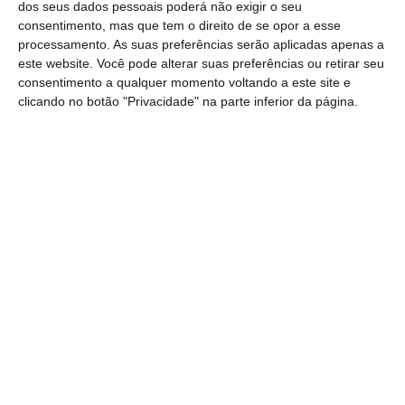
dos seus dados pessoais poderá não exigir o seu
consentimento, mas que tem o direito de se opor a esse
processamento. As suas preferências serão aplicadas apenas a
A dimensão cultural é um dos grandes fatores
este website. Você pode alterar suas preferências ou retirar seu
diferenciadores de Lisboa. A Área Metropolitana
consentimento a qualquer momento voltando a este site e
oferece uma autenticidade única, marcada pela
clicando no botão "Privacidade" na parte inferior da página.
sua história, património, gastronomia, música e
modos de vida. Integrar a cultura nos programas
de eventos — através de visitas a museus,
experiências gastronómicas, espetáculos ou
ocupação de espaços históricos — permite criar
experiências autênticas e memoráveis, reforçando
a atratividade do destino e promovendo a
valorização do património cultural.
O MICE gera também benefícios sociais
relevantes. Estimula a criação de emprego
qualificado, promove a formação contínua,