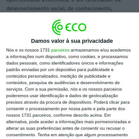
desenvolvimento social, de conhecimento,
inovação, cultura e com impacto direto e
duradouro na vida urbana.
Damos valor à sua privacidade
Do ponto de vista económico, o turismo MICE
Nós e os nossos 1731
parceiros
armazenamos e/ou acedemos
(Meetings, Incentives, Conferences and
a informações num dispositivo, como cookies, e processamos
Exhibitions) distingue-se pelo elevado valor
dados pessoais, como identificadores únicos e informações
acrescentado. Os participantes em congressos e
padrão enviadas por um dispositivo para publicidade e
conteúdos personalizados, medição de publicidade e
eventos empresariais apresentam níveis de
conteúdos, pesquisa de audiências e desenvolvimento de
despesa superiores à média, beneficiando setores
serviços.
Com a sua permissão, nós e os nossos parceiros
estratégicos como a hotelaria, a restauração, os
poderemos usar identificação e dados de geolocalização
precisos através da procura de dispositivos. Poderá clicar para
transportes, o comércio e as indústrias criativas.
consentir o processamento por nossa parte e pela parte dos
Além disso, a realização de eventos ao longo de
nossos 1731 parceiros, conforme descrito acima. Em
todo o ano contribui para mitigar a sazonalidade
alternativa, pode aceder a informações mais pormenorizadas e
alterar as suas preferências antes de consentir ou recusar o
turística, promovendo maior estabilidade no
consentimento.
Tenha em atenção que algum processamento
emprego e nas receitas locais.