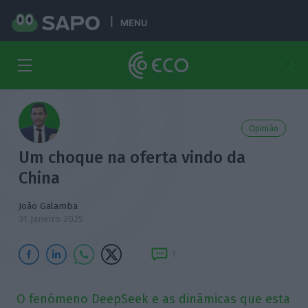
MENU
Opinião
Um choque na oferta vindo da
China
João Galamba
31 Janeiro 2025
1
O fenómeno DeepSeek e as dinâmicas que esta