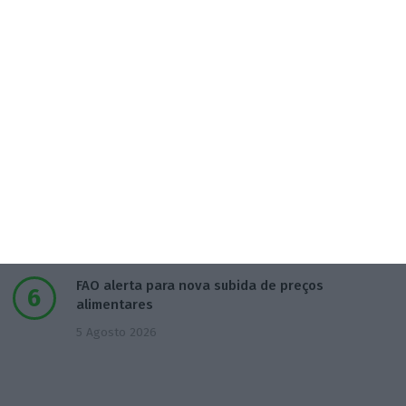
3 Agosto 2026
Publicado contrato com consultora para pôr
ordem nos exames
4 Agosto 2026
TML escolhe Albano Jerónimo para ser “Dono do
Tempo”
4 Agosto 2026
FAO alerta para nova subida de preços
alimentares
5 Agosto 2026