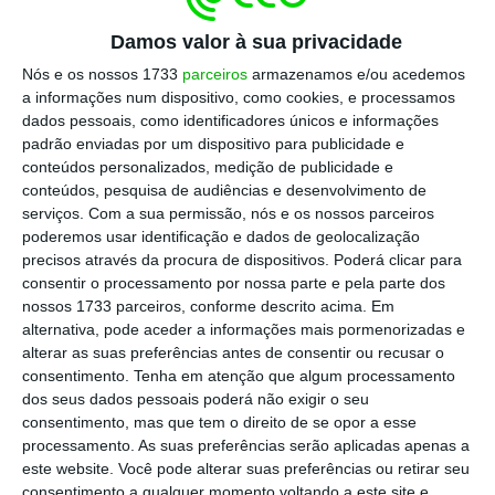
recursos. É, sem dúvida, uma ameaça ao poder dos
Damos valor à sua privacidade
incumbentes e a uma certa ideia de liderança e
Nós e os nossos 1733
parceiros
armazenamos e/ou acedemos
domínio tecnológicos por parte dos americanos.
a informações num dispositivo, como cookies, e processamos
Mas o seu impacto global no setor e na economia
dados pessoais, como identificadores únicos e informações
padrão enviadas por um dispositivo para publicidade e
mundial é, inequivocamente, positivo.
conteúdos personalizados, medição de publicidade e
conteúdos, pesquisa de audiências e desenvolvimento de
Nos últimos dias temos visto muitos que,
serviços.
Com a sua permissão, nós e os nossos parceiros
poderemos usar identificação e dados de geolocalização
tentando lidar com o choque e a desorientação,
precisos através da procura de dispositivos. Poderá clicar para
se têm dedicado a procurar informação sobre
consentir o processamento por nossa parte e pela parte dos
Tiananmen, o Tibete ou os direitos humanos na
nossos 1733 parceiros, conforme descrito acima. Em
alternativa, pode aceder a informações mais pormenorizadas e
China, apontando limitações e defeitos no
alterar as suas preferências antes de consentir ou recusar o
modelo da start-up chinesa e, com isso,
consentimento.
Tenha em atenção que algum processamento
recuperando uma certa ideia de normalidade.
dos seus dados pessoais poderá não exigir o seu
consentimento, mas que tem o direito de se opor a esse
Afinal, a Deepseek é chinesa, o que
processamento. As suas preferências serão aplicadas apenas a
naturalmente, levanta algumas preocupações.
este website. Você pode alterar suas preferências ou retirar seu
Mas a principal inovação da DeepSeek foi no
consentimento a qualquer momento voltando a este site e