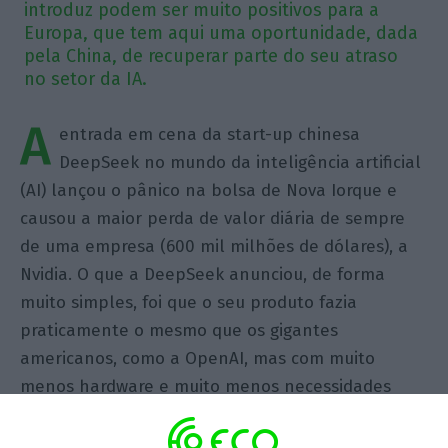
introduz podem ser muito positivos para a
Europa, que tem aqui uma oportunidade, dada
pela China, de recuperar parte do seu atraso
no setor da IA.
A
entrada em cena da start-up chinesa
DeepSeek no mundo da inteligência artificial
(AI) lançou o pânico na bolsa de Nova Iorque e
causou a maior perda de valor diária de sempre
de uma empresa (600 mil milhões de dólares), a
Nvidia. O que a DeepSeek anunciou, de forma
muito simples, foi que o seu produto fazia
praticamente o mesmo que os gigantes
americanos, como a OpenAI, mas com muito
menos hardware e muito menos necessidades
energéticas. Ou seja, faz a mesma coisa que os
incumbentes, mas por uma fração do custo e dos