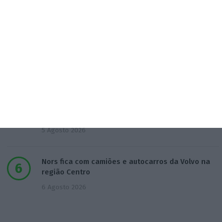
gestão”
4 Agosto 2026
Supremo espanhol condena EY a pagar a
acionistas da Gowex
5 Agosto 2026
Barcelos aprova concurso para nova ETAR de 35
milhões
5 Agosto 2026
Nors fica com camiões e autocarros da Volvo na
região Centro
6 Agosto 2026