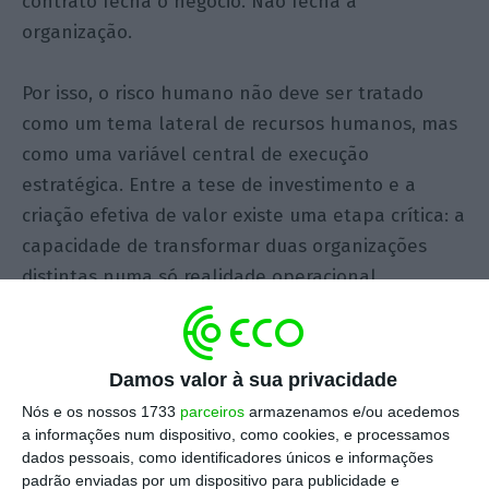
contrato fecha o negócio. Não fecha a
organização.
Por isso, o risco humano não deve ser tratado
como um tema lateral de recursos humanos, mas
como uma variável central de execução
estratégica. Entre a tese de investimento e a
criação efetiva de valor existe uma etapa crítica: a
capacidade de transformar duas organizações
distintas numa só realidade operacional.
A equação esquecida do
valor
Damos valor à sua privacidade
Nós e os nossos 1733
parceiros
armazenamos e/ou acedemos
a informações num dispositivo, como cookies, e processamos
Uma forma útil de olhar para o problema é esta:
dados pessoais, como identificadores únicos e informações
Valor em M&A = qualidade da tese estratégica ×
padrão enviadas por um dispositivo para publicidade e