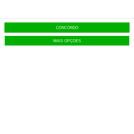
esse é, quase sempre, um teste humano antes de
ser um teste financeiro.
CONCORDO
Tiago Pimentel
MAIS OPÇÕES
Psicólogo e diretor de
operações do Grupo Integral
SM
https://eco.sapo.pt/opiniao/um-paradoxo-em-ma-entre-o-closing-juridico-e-o-combining-humano/
Copiar
Assine o ECO Premium