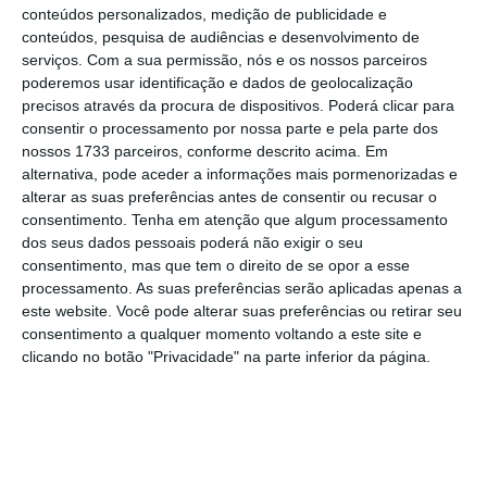
qualidade da execução da integração.
conteúdos personalizados, medição de publicidade e
conteúdos, pesquisa de audiências e desenvolvimento de
serviços.
Com a sua permissão, nós e os nossos parceiros
Mesmo uma aquisição com racional forte pode
poderemos usar identificação e dados de geolocalização
destruir valor se a integração gerar ambiguidade,
precisos através da procura de dispositivos. Poderá clicar para
consentir o processamento por nossa parte e pela parte dos
paralisia decisória, perda de talento ou fricção
nossos 1733 parceiros, conforme descrito acima. Em
cultural. A questão não é apenas comprar bem. É
alternativa, pode aceder a informações mais pormenorizadas e
combinar melhor.
alterar as suas preferências antes de consentir ou recusar o
consentimento.
Tenha em atenção que algum processamento
dos seus dados pessoais poderá não exigir o seu
Quatro dimensões do risco
consentimento, mas que tem o direito de se opor a esse
humano
processamento. As suas preferências serão aplicadas apenas a
este website. Você pode alterar suas preferências ou retirar seu
consentimento a qualquer momento voltando a este site e
Uma
framework
simples para pensar a integração
clicando no botão "Privacidade" na parte inferior da página.
humana inclui quatro dimensões: clareza,
estrutura, cultura e retenção.
Clareza