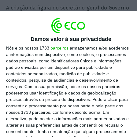
A criação da figura do secretário-geral do Governo
não foi iniciativa deste Governo de Montenegro,
mas de outro, o de António Costa. E surgiu no
âmbito da chamada bazuca europeia. A fusão de
Damos valor à sua privacidade
secretarias-gerais e a criação de uma entidade
Nós e os nossos 1733
parceiros
armazenamos e/ou acedemos
centralizada foi um dos compromissos assumidos
a informações num dispositivo, como cookies, e processamos
pelo Governo de Costa na negociação do PRR.
dados pessoais, como identificadores únicos e informações
Nem tudo estava feito, e o atual Governo deu
padrão enviadas por um dispositivo para publicidade e
conteúdos personalizados, medição de publicidade e
sequência às obrigações do Estado perante a
conteúdos, pesquisa de audiências e desenvolvimento de
Comissão Europeia para garantir os reembolsos
serviços.
Com a sua permissão, nós e os nossos parceiros
de fundos do PRR. Em meados de 2024, surgiu o
poderemos usar identificação e dados de geolocalização
precisos através da procura de dispositivos. Poderá clicar para
primeiro diploma sobre a fusão de secretarias
consentir o processamento por nossa parte e pela parte dos
gerais e a criação deste cargo essencial no
nossos 1733 parceiros, conforme descrito acima. Em
processo de reforma do Estado (ou de uma coisa
alternativa, pode aceder a informações mais pormenorizadas e
alterar as suas preferências antes de consentir ou recusar o
parecida). Nesse momento, o Governo não se
consentimento.
Tenha em atenção que algum processamento
lembrou da exigência e da responsabilidade da