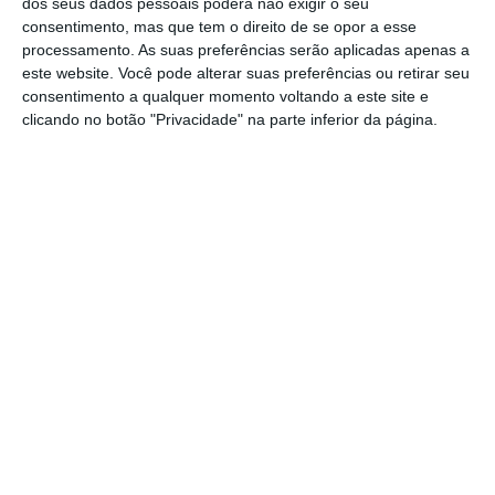
dos seus dados pessoais poderá não exigir o seu
função e por isso fixou a política remuneratória
consentimento, mas que tem o direito de se opor a esse
processamento. As suas preferências serão aplicadas apenas a
com referência ao salário do primeiro-ministro.
este website. Você pode alterar suas preferências ou retirar seu
Depois, percebeu que dificilmente encontraria a
consentimento a qualquer momento voltando a este site e
figura necessária com as competências adequadas
clicando no botão "Privacidade" na parte inferior da página.
à exigência da missão. Encontrou então Hélder
Rosalino, recém-saído da administração do Banco
de Portugal, atual consultar e quadro do banco
central, com um salário superior a 15 mil euros
brutos. Era mesmo a pessoa indicada, por mérito
e competência. Por isso o Governo fez, mais ou
menos às escondidas, uma alteração de
‘pormaior’ ao estatuto remuneratório da função.
Afinal, poderia assumir funções com o salário de
origem. Uma alteração publicada no dia antes da
nomeação.