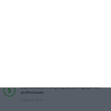
Tebas critica posição do Real Madrid em relação à
FIFA
3 Agosto 2026
Governo mantém calendário do 3.º ciclo
3 Agosto 2026
TAP levaria Lufthansa a liderar rotas para América
do Sul
4 Agosto 2026
ExpressGlass reforça digital para ligação aos
profissionais
4 Agosto 2026