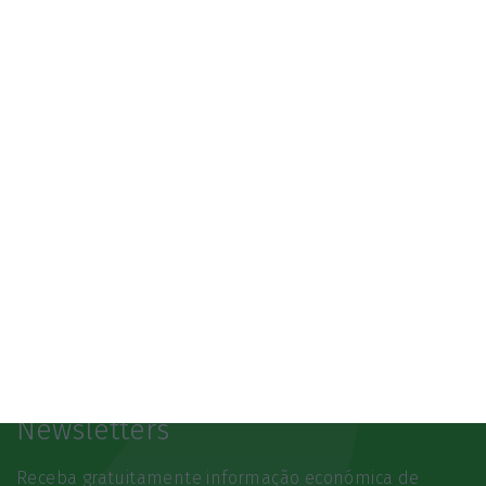
3.º Local Summit
07/10/2026
SAIBA MAIS
Newsletters
Receba gratuitamente informação económica de