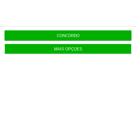
em 2028. No Porto ruma a 3.500
3 Agosto 2026
Do IVA à TSU. As (poucas) obrigações fiscais de
CONCORDO
agosto
3 Agosto 2026
MAIS OPÇÕES
Sérvulo assessora SCP na compra do Holmes
Place Alvalade
3 Agosto 2026
Tribunal volta a contrariar AT sobre tributação de
cauções
4 Agosto 2026
Beja investe mais de 2,1 milhões para distribuição