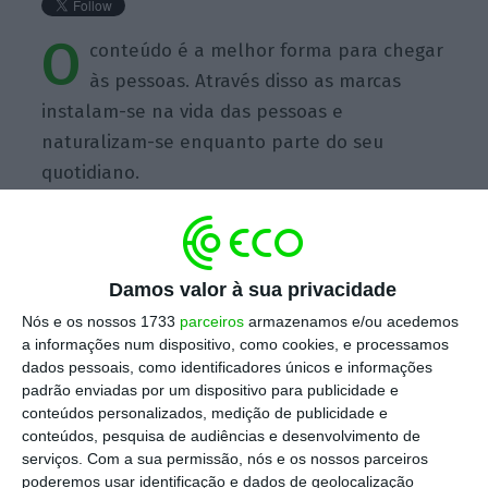
O
conteúdo é a melhor forma para chegar
às pessoas. Através disso as marcas
instalam-se na vida das pessoas e
naturalizam-se enquanto parte do seu
quotidiano.
Damos valor à sua privacidade
https://eco.sapo.pt/quote/ana-paula-cruz-o-conteudo-e-a-melhor-forma-para-chegar-as-pessoas-14/
Copiar
Nós e os nossos 1733
parceiros
armazenamos e/ou acedemos
a informações num dispositivo, como cookies, e processamos
dados pessoais, como identificadores únicos e informações
padrão enviadas por um dispositivo para publicidade e
Assine o ECO Premium
conteúdos personalizados, medição de publicidade e
conteúdos, pesquisa de audiências e desenvolvimento de
serviços.
Com a sua permissão, nós e os nossos parceiros
No momento em que a informação é
poderemos usar identificação e dados de geolocalização