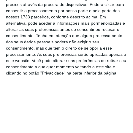
precisos através da procura de dispositivos. Poderá clicar para
mais importante do que nunca, apoie
consentir o processamento por nossa parte e pela parte dos
o jornalismo independente e rigoroso.
nossos 1733 parceiros, conforme descrito acima. Em
alternativa, pode aceder a informações mais pormenorizadas e
alterar as suas preferências antes de consentir ou recusar o
De que forma? Assine o ECO Premium e
consentimento.
Tenha em atenção que algum processamento
tenha acesso a notícias exclusivas, à
dos seus dados pessoais poderá não exigir o seu
opinião que conta, às reportagens e
consentimento, mas que tem o direito de se opor a esse
processamento. As suas preferências serão aplicadas apenas a
especiais que mostram o outro lado da
este website. Você pode alterar suas preferências ou retirar seu
história.
consentimento a qualquer momento voltando a este site e
clicando no botão "Privacidade" na parte inferior da página.
Esta assinatura é uma forma de apoiar
o ECO e os seus jornalistas. A nossa
contrapartida é o jornalismo
independente, rigoroso e credível.
Assine já