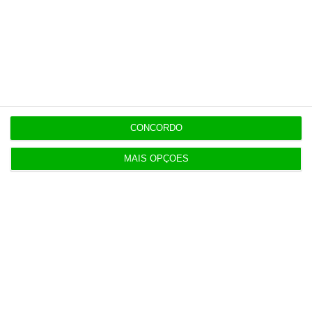
Populares
Perdoai-lhes, São “Nossos”
3 Agosto 2026
CONCORDO
MAIS OPÇÕES
Dívida pública sobe para 93% do PIB no segundo
trimestre
3 Agosto 2026
IL pede ao PR para estancar o “degradar das
instituições”
3 Agosto 2026