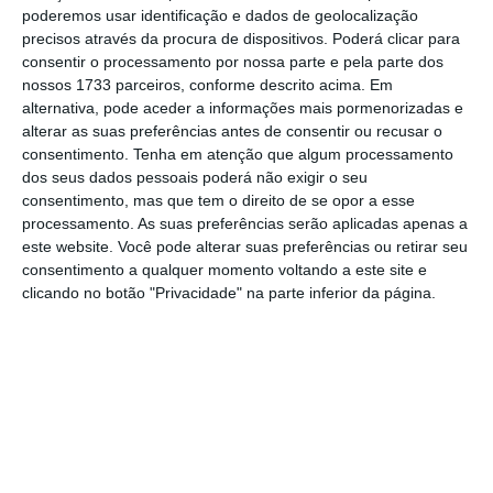
poderemos usar identificação e dados de geolocalização
precisos através da procura de dispositivos. Poderá clicar para
Assine o ECO Premium
consentir o processamento por nossa parte e pela parte dos
nossos 1733 parceiros, conforme descrito acima. Em
alternativa, pode aceder a informações mais pormenorizadas e
No momento em que a informação é
alterar as suas preferências antes de consentir ou recusar o
mais importante do que nunca, apoie
consentimento.
Tenha em atenção que algum processamento
o jornalismo independente e rigoroso.
dos seus dados pessoais poderá não exigir o seu
consentimento, mas que tem o direito de se opor a esse
processamento. As suas preferências serão aplicadas apenas a
De que forma? Assine o ECO Premium e
este website. Você pode alterar suas preferências ou retirar seu
tenha acesso a notícias exclusivas, à
consentimento a qualquer momento voltando a este site e
clicando no botão "Privacidade" na parte inferior da página.
opinião que conta, às reportagens e
especiais que mostram o outro lado da
história.
Esta assinatura é uma forma de apoiar
o ECO e os seus jornalistas. A nossa
contrapartida é o jornalismo