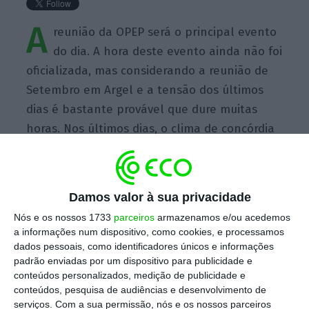
A
reunião da OPEP será o principal evento
do dia. A hora deste evento ainda não foi
oficializada, mas considerando a reunião de
Setembro em Argel e a tensão dos últimos
dias é bastante provável que dure muitas
horas. Nos últimos dias, o clima de concórdia
deu lugar a declarações algo hostis por parte
do Irão e da Arábia Saudita assim como um
certo distanciamento da Rússia.
Damos valor à sua privacidade
Nós e os nossos 1733
parceiros
armazenamos e/ou acedemos
a informações num dispositivo, como cookies, e processamos
dados pessoais, como identificadores únicos e informações
padrão enviadas por um dispositivo para publicidade e
conteúdos personalizados, medição de publicidade e
https://eco.sapo.pt/quote/analistas-do-bpi-a-reuniao-da-opep-sera-o-principal-evento-do-dia/
Copiar
conteúdos, pesquisa de audiências e desenvolvimento de
serviços.
Com a sua permissão, nós e os nossos parceiros