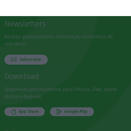
Newsletters
Receba gratuitamente informação económica de
referência
Subscrever
Download
Disponível gratuitamente para iPhone, iPad, Apple
Watch e Android
App Store
Google Play