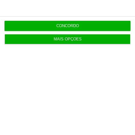
Do IVA à TSU. As (poucas) obrigações fiscais de
agosto
CONCORDO
3 Agosto 2026
MAIS OPÇÕES
Sérvulo assessora SCP na compra do Holmes
Place Alvalade
3 Agosto 2026
Tribunal volta a contrariar AT sobre tributação de
cauções
4 Agosto 2026
Beja investe mais de 2,1 milhões para distribuição
de água
4 Agosto 2026