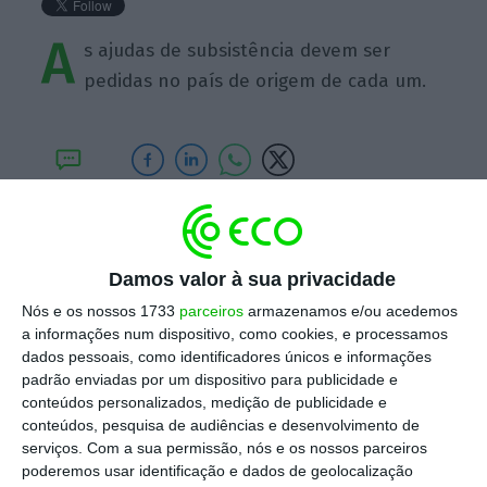
A
s ajudas de subsistência devem ser
pedidas no país de origem de cada um.
https://eco.sapo.pt/quote/andrea-nahles-as-ajudas-de-subsistencia-devem-ser-pedidas-no-pais-de-6/
Copiar
Damos valor à sua privacidade
Nós e os nossos 1733
parceiros
armazenamos e/ou acedemos
Assine o ECO Premium
a informações num dispositivo, como cookies, e processamos
dados pessoais, como identificadores únicos e informações
padrão enviadas por um dispositivo para publicidade e
No momento em que a informação é
conteúdos personalizados, medição de publicidade e
mais importante do que nunca, apoie
conteúdos, pesquisa de audiências e desenvolvimento de
o jornalismo independente e rigoroso.
serviços.
Com a sua permissão, nós e os nossos parceiros
poderemos usar identificação e dados de geolocalização