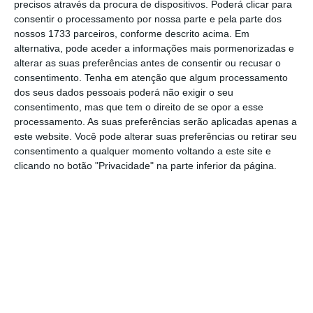
precisos através da procura de dispositivos. Poderá clicar para
De que forma? Assine o ECO Premium e
consentir o processamento por nossa parte e pela parte dos
tenha acesso a notícias exclusivas, à
nossos 1733 parceiros, conforme descrito acima. Em
alternativa, pode aceder a informações mais pormenorizadas e
opinião que conta, às reportagens e
alterar as suas preferências antes de consentir ou recusar o
especiais que mostram o outro lado da
consentimento.
Tenha em atenção que algum processamento
história.
dos seus dados pessoais poderá não exigir o seu
consentimento, mas que tem o direito de se opor a esse
processamento. As suas preferências serão aplicadas apenas a
Esta assinatura é uma forma de apoiar
este website. Você pode alterar suas preferências ou retirar seu
consentimento a qualquer momento voltando a este site e
o ECO e os seus jornalistas. A nossa
clicando no botão "Privacidade" na parte inferior da página.
contrapartida é o jornalismo
independente, rigoroso e credível.
Assine já
Veja todos os planos