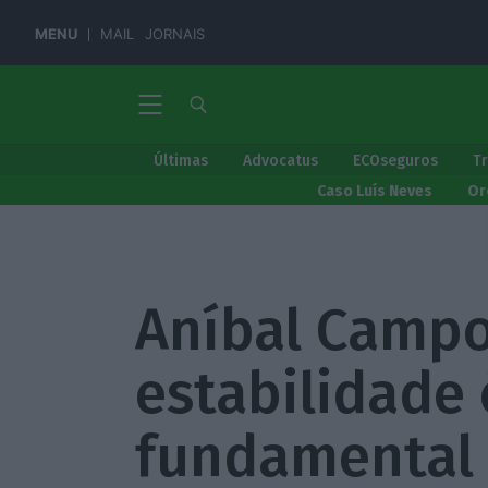
MENU
MAIL
JORNAIS
Últimas
Advocatus
ECOseguros
T
Caso Luís Neves
Or
Aníbal Campo
estabilidade
fundamental 