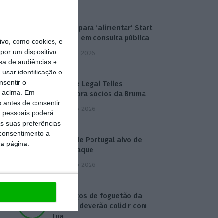
Eólicas para ‘alimentar’ Start
Campus em consulta pública
vo, como cookies, e
por um dispositivo
3 Agosto 2026
sa de audiências e
usar identificação e
nsentir o
Deloitte Legal Telles
o acima. Em
assessora sócios da Bruma
s antes de consentir
4 Agosto 2026
 pessoais poderá
s suas preferências
 consentimento a
Águas de Portugal alvo de
da página.
ciberataque
4 Agosto 2026
Destroços de foguetão da
SpaceX deverão colidir com
Lua