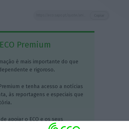
https://eco.sapo.pt/quote/anibal-campos-a-estabilidade-e-um-ponto-fundamental-porque-as-pessoas-quando-30/
Copiar
 ECO Premium
mação é mais importante do que
dependente e rigoroso.
Premium e tenha acesso a notícias
nta, às reportagens e especiais que
ória.
 de apoiar o ECO e os seus
artida é o jornalismo independente,