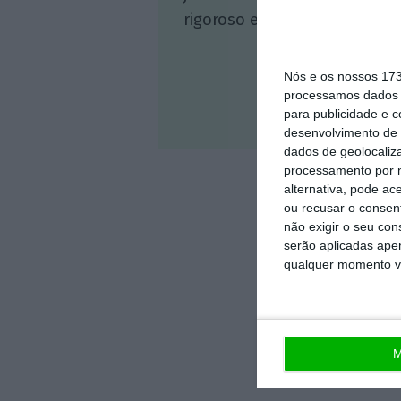
rigoroso e credível.
Nós e os nossos 17
processamos dados p
para publicidade e 
Veja 
desenvolvimento de 
dados de geolocaliza
processamento por n
alternativa, pode ac
ou recusar o consen
não exigir o seu co
serão aplicadas apen
qualquer momento vol
M