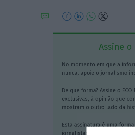
Assine o
No momento em que a infor
nunca, apoie o jornalismo in
De que forma? Assine o ECO 
exclusivas, à opinião que co
mostram o outro lado da hist
Esta assinatura é uma forma
jornalistas. A nossa contrap