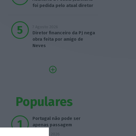
foi pedida pelo atual diretor
7 Agosto 2026
Diretor financeiro da PJ nega
obra feita por amigo de
Neves
Populares
Portugal não pode ser
apenas passagem
6 Agosto 2026