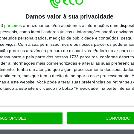
Damos valor à sua privacidade
33
parceiros
armazenamos e/ou acedemos a informações num dispositi
Assine já
essoais, como identificadores únicos e informações padrão enviadas 
conteúdos personalizados, medição de publicidade e conteúdos, pesqui
todos os planos
serviços.
Com a sua permissão, nós e os nossos parceiros poderemos 
ção precisos através da procura de dispositivos. Poderá clicar para co
ossa parte e pela parte dos nossos 1733 parceiros, conforme descrit
eder a informações mais pormenorizadas e alterar as suas preferência
timento.
Tenha em atenção que algum processamento dos seus dados
nsentimento, mas que tem o direito de se opor a esse processamento. A
as a este website. Você pode alterar suas preferências ou retirar seu
tando a este site e clicando no botão "Privacidade" na parte inferior 
AIS OPÇÕES
CONCORDO