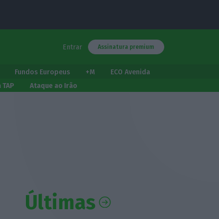
Entrar
Assinatura premium
Fundos Europeus
+M
ECO Avenida
a TAP
Ataque ao Irão
Últimas