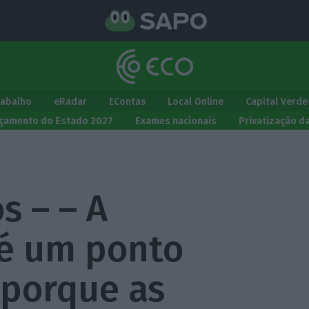
rabalho
eRadar
EContas
Local Online
Capital Verde
çamento do Estado 2027
Exames nacionais
Privatização d
s – – A
 é um ponto
porque as