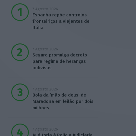
7 Agosto 2026
Espanha repõe controlos
fronteiriços a viajantes de
Itália
7 Agosto 2026
Seguro promulga decreto
para regime de heranças
indivisas
7 Agosto 2026
Bola da ‘mão de deus’ de
Maradona em leilão por dois
milhões
7 Agosto 2026
Auditoria à Polícia Judiciaria