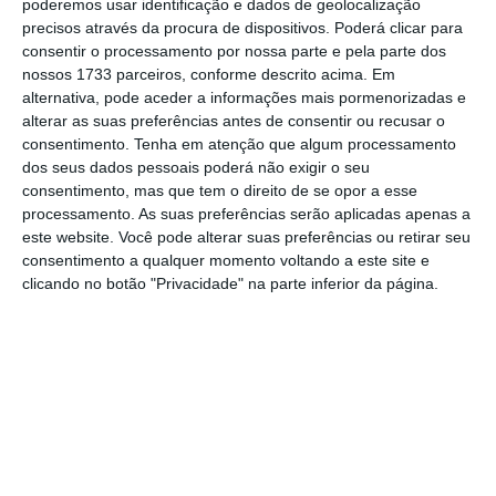
poderemos usar identificação e dados de geolocalização
Assine o ECO Premium
precisos através da procura de dispositivos. Poderá clicar para
consentir o processamento por nossa parte e pela parte dos
nossos 1733 parceiros, conforme descrito acima. Em
No momento em que a informação é
alternativa, pode aceder a informações mais pormenorizadas e
mais importante do que nunca, apoie
alterar as suas preferências antes de consentir ou recusar o
o jornalismo independente e rigoroso.
consentimento.
Tenha em atenção que algum processamento
dos seus dados pessoais poderá não exigir o seu
consentimento, mas que tem o direito de se opor a esse
De que forma? Assine o ECO Premium e
processamento. As suas preferências serão aplicadas apenas a
este website. Você pode alterar suas preferências ou retirar seu
tenha acesso a notícias exclusivas, à
consentimento a qualquer momento voltando a este site e
opinião que conta, às reportagens e
clicando no botão "Privacidade" na parte inferior da página.
especiais que mostram o outro lado da
história.
Esta assinatura é uma forma de apoiar
o ECO e os seus jornalistas. A nossa
contrapartida é o jornalismo
independente, rigoroso e credível.