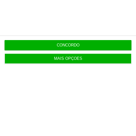
Populares
Combustíveis. Cinco propostas de política fiscal
3 Agosto 2026
CONCORDO
MAIS OPÇÕES
T-Systems: Serviço de Saúde de Múrcia reforça
cibersegurança
3 Agosto 2026
Eólicas para ‘alimentar’ Start Campus em consulta
pública
3 Agosto 2026
Deloitte Legal Telles assessora sócios da Bruma