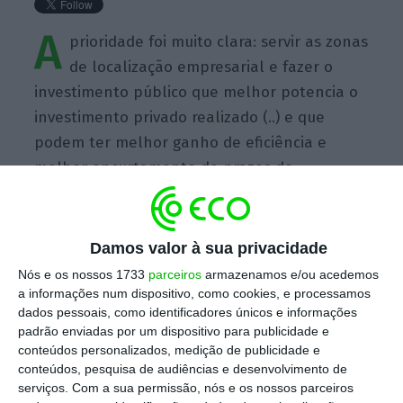
A
prioridade foi muito clara: servir as zonas
de localização empresarial e fazer o
investimento público que melhor potencia o
investimento privado realizado (..) e que
podem ter melhor ganho de eficiência e
melhor encurtamento de prazos de
distribuição de mercadorias ou de acesso às
matérias primas.
Damos valor à sua privacidade
Nós e os nossos 1733
parceiros
armazenamos e/ou acedemos
a informações num dispositivo, como cookies, e processamos
dados pessoais, como identificadores únicos e informações
padrão enviadas por um dispositivo para publicidade e
https://eco.sapo.pt/quote/antonio-costa-a-prioridade-foi-muito-clara-servir-as-zonas-de-localizacao-6/
Copiar
conteúdos personalizados, medição de publicidade e
conteúdos, pesquisa de audiências e desenvolvimento de
serviços.
Com a sua permissão, nós e os nossos parceiros