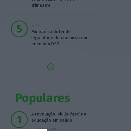
trimestre
17:35
Ministério defende
legalidade do concurso que
envolveu DST
Populares
A revolução ‘skills-first’ na
educação em saúde
5 Agosto 2026