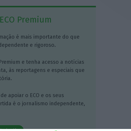
 ECO Premium
mação é mais importante do que
dependente e rigoroso.
Premium e tenha acesso a notícias
nta, às reportagens e especiais que
ória.
 de apoiar o ECO e os seus
artida é o jornalismo independente,
Assine já