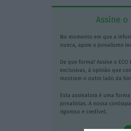
Assine o
No momento em que a infor
nunca, apoie o jornalismo in
De que forma? Assine o ECO 
exclusivas, à opinião que co
mostram o outro lado da hist
Esta assinatura é uma forma
jornalistas. A nossa contrap
rigoroso e credível.