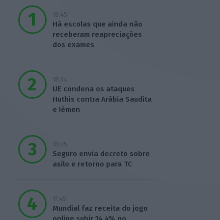
18:45
Há escolas que ainda não
receberam reapreciações
dos exames
18:34
UE condena os ataques
Huthis contra Arábia Saudita
e Iémen
18:25
Seguro envia decreto sobre
asilo e retorno para TC
17:45
Mundial faz receita do jogo
online subir 14,4% no