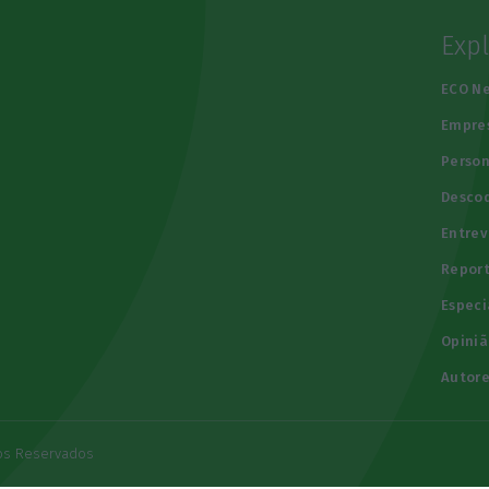
Exp
e
ECO N
Empre
Person
Descod
Entrev
Repor
Especi
Opiniã
Autore
tos Reservados