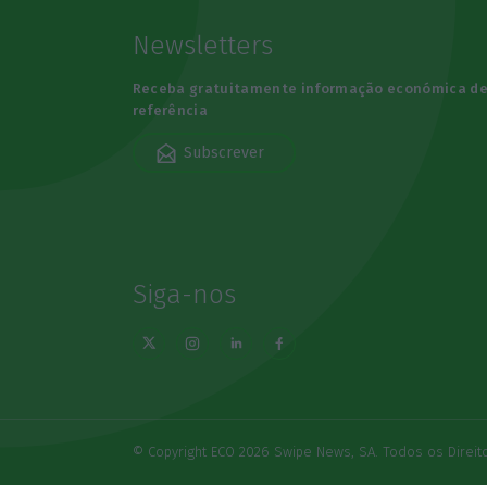
Newsletters
Receba gratuitamente informação económica d
referência
Subscrever
Siga-nos
© Copyright ECO 2026 Swipe News, SA. Todos os Direi