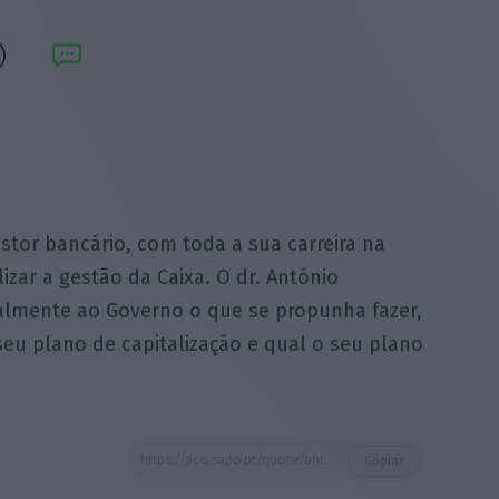
tor bancário, com toda a sua carreira na
izar a gestão da Caixa. O dr. António
lmente ao Governo o que se propunha fazer,
seu plano de capitalização e qual o seu plano
https://eco.sapo.pt/quote/antonio-costa-e-para-isso-fomos-buscar-um-gestor-bancario-com-toda-3/
Copiar