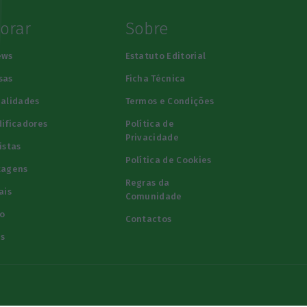
lorar
Sobre
ews
Estatuto Editorial
sas
Ficha Técnica
alidades
Termos e Condições
ificadores
Política de
Privacidade
istas
Política de Cookies
tagens
Regras da
ais
Comunidade
o
Contactos
s