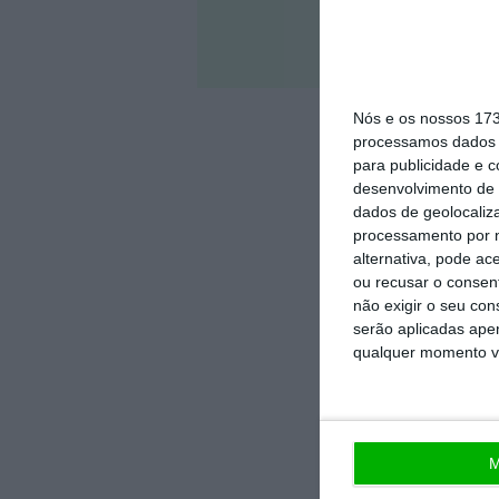
Veja 
Nós e os nossos 17
processamos dados p
para publicidade e 
desenvolvimento de 
dados de geolocaliza
processamento por n
alternativa, pode ac
ou recusar o consen
não exigir o seu co
serão aplicadas apen
qualquer momento vol
M