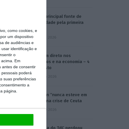
Sol foi principal fonte de
eletricidade pela primeira
vez
vo, como cookies, e
por um dispositivo
3 Agosto 2026
sa de audiências e
usar identificação e
nsentir o
O dia em direto nos
o acima. Em
mercados e na economia – 4
s antes de consentir
de agosto
 pessoais poderá
4 Agosto 2026
s suas preferências
 consentimento a
da página.
Shengen “nunca esteve em
causa” na crise de Ceuta
4 Agosto 2026
Auditoria do TdC perdoou