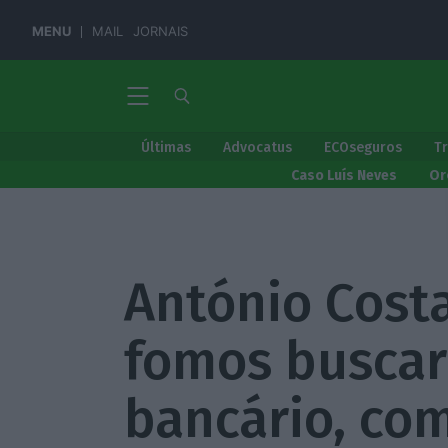
MENU
MAIL
JORNAIS
Últimas
Advocatus
ECOseguros
T
Caso Luís Neves
Or
António Costa
fomos buscar
bancário, co