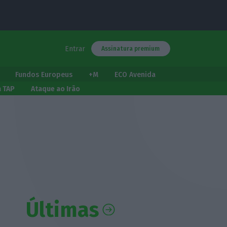
Entrar
Assinatura premium
Fundos Europeus
+M
ECO Avenida
a TAP
Ataque ao Irão
Últimas