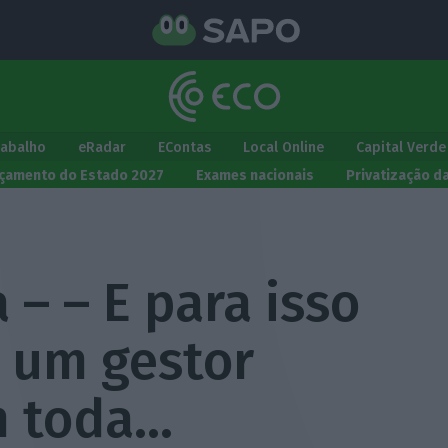
rabalho
eRadar
EContas
Local Online
Capital Verde
çamento do Estado 2027
Exames nacionais
Privatização d
 – – E para isso
 um gestor
m toda…