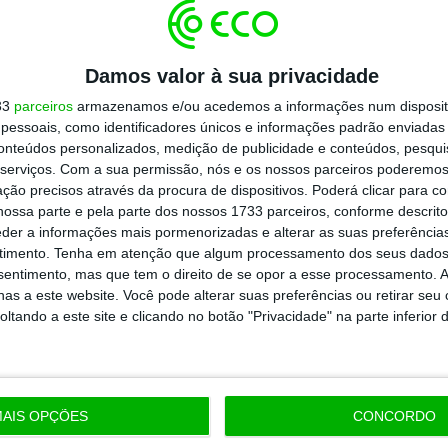
todos os planos
Damos valor à sua privacidade
33
parceiros
armazenamos e/ou acedemos a informações num dispositi
essoais, como identificadores únicos e informações padrão enviadas 
conteúdos personalizados, medição de publicidade e conteúdos, pesqui
serviços.
Com a sua permissão, nós e os nossos parceiros poderemos 
ção precisos através da procura de dispositivos. Poderá clicar para co
ossa parte e pela parte dos nossos 1733 parceiros, conforme descrit
eder a informações mais pormenorizadas e alterar as suas preferência
timento.
Tenha em atenção que algum processamento dos seus dados
nsentimento, mas que tem o direito de se opor a esse processamento. A
as a este website. Você pode alterar suas preferências ou retirar seu
tando a este site e clicando no botão "Privacidade" na parte inferior 
AIS OPÇÕES
CONCORDO