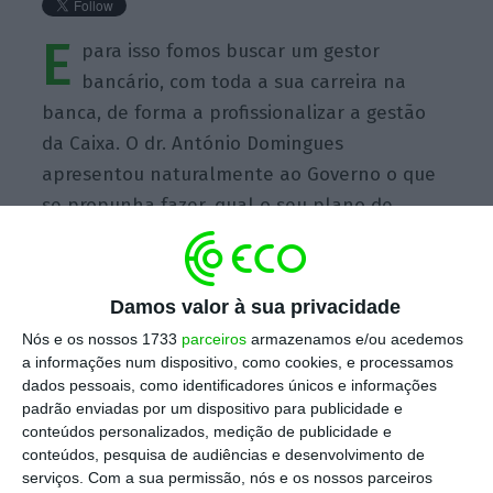
E
para isso fomos buscar um gestor
bancário, com toda a sua carreira na
banca, de forma a profissionalizar a gestão
da Caixa. O dr. António Domingues
apresentou naturalmente ao Governo o que
se propunha fazer, qual o seu plano de
negócios, qual o seu plano de capitalização e
qual o seu plano de reestruturação.
Damos valor à sua privacidade
Nós e os nossos 1733
parceiros
armazenamos e/ou acedemos
a informações num dispositivo, como cookies, e processamos
dados pessoais, como identificadores únicos e informações
padrão enviadas por um dispositivo para publicidade e
https://eco.sapo.pt/quote/antonio-costa-e-para-isso-fomos-buscar-um-gestor-bancario-com-toda-4/
Copiar
conteúdos personalizados, medição de publicidade e
conteúdos, pesquisa de audiências e desenvolvimento de
serviços.
Com a sua permissão, nós e os nossos parceiros