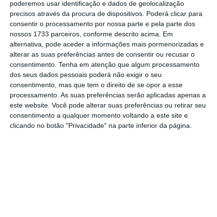
poderemos usar identificação e dados de geolocalização
Assine o ECO Premium
precisos através da procura de dispositivos. Poderá clicar para
consentir o processamento por nossa parte e pela parte dos
nossos 1733 parceiros, conforme descrito acima. Em
No momento em que a informação é
alternativa, pode aceder a informações mais pormenorizadas e
mais importante do que nunca, apoie
alterar as suas preferências antes de consentir ou recusar o
o jornalismo independente e rigoroso.
consentimento.
Tenha em atenção que algum processamento
dos seus dados pessoais poderá não exigir o seu
consentimento, mas que tem o direito de se opor a esse
De que forma? Assine o ECO Premium e
processamento. As suas preferências serão aplicadas apenas a
tenha acesso a notícias exclusivas, à
este website. Você pode alterar suas preferências ou retirar seu
consentimento a qualquer momento voltando a este site e
opinião que conta, às reportagens e
clicando no botão "Privacidade" na parte inferior da página.
especiais que mostram o outro lado da
história.
Esta assinatura é uma forma de apoiar
o ECO e os seus jornalistas. A nossa
contrapartida é o jornalismo
independente, rigoroso e credível.