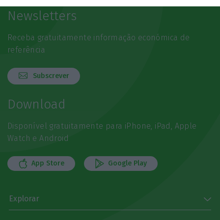
Newsletters
Receba gratuitamente informação económica de
referência
Subscrever
Download
Disponível gratuitamente para iPhone, iPad, Apple
Watch e Android
App Store
Google Play
Explorar