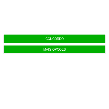
Populares
O verdadeiro desafio
5 Agosto 2026
CONCORDO
Livre quer banir do Parlamento invasor a gabinete
MAIS OPÇÕES
de Ventura
3 Agosto 2026
Carro elétrico português vai ter altifalante no
encosto
4 Agosto 2026
Gás. Corte “excessivo” no investimento pode
subir custos