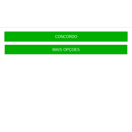
Shengen “nunca esteve em causa” na crise de
Ceuta
4 Agosto 2026
Auditoria do TdC perdoou infrações financeiras a
CONCORDO
Luís Neves
5 Agosto 2026
MAIS OPÇÕES
Exportações de crude do Golfo 40% abaixo de
antes da guera
5 Agosto 2026
KPMG vai criar plano anti-Mythos para o
CaixaBank
6 Agosto 2026