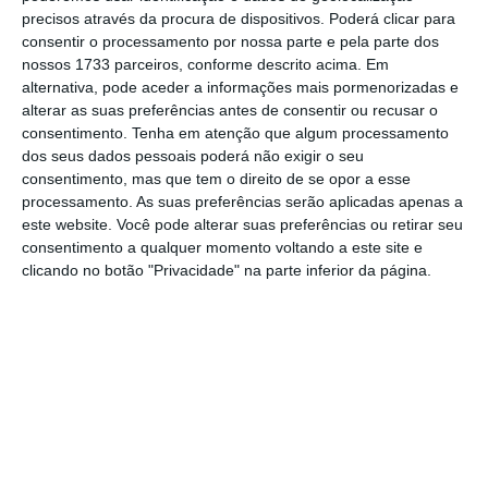
precisos através da procura de dispositivos. Poderá clicar para
o jornalismo independente e rigoroso.
consentir o processamento por nossa parte e pela parte dos
nossos 1733 parceiros, conforme descrito acima. Em
De que forma? Assine o ECO Premium e
alternativa, pode aceder a informações mais pormenorizadas e
alterar as suas preferências antes de consentir ou recusar o
tenha acesso a notícias exclusivas, à
consentimento.
Tenha em atenção que algum processamento
opinião que conta, às reportagens e
dos seus dados pessoais poderá não exigir o seu
especiais que mostram o outro lado da
consentimento, mas que tem o direito de se opor a esse
processamento. As suas preferências serão aplicadas apenas a
história.
este website. Você pode alterar suas preferências ou retirar seu
consentimento a qualquer momento voltando a este site e
Esta assinatura é uma forma de apoiar
clicando no botão "Privacidade" na parte inferior da página.
o ECO e os seus jornalistas. A nossa
contrapartida é o jornalismo
independente, rigoroso e credível.
Assine já
Veja todos os planos