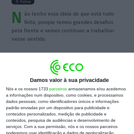
N
ão tenho essa ideia de que está tudo
feito, porque temos grandes desafios
pela frente e vamos continuar a trabalhar
nesse sentido.
https://eco.sapo.pt/quote/antonio-costa-nao-tenho-essa-ideia-de-que-esta-tudo-feito-porque-3/
Copiar
Damos valor à sua privacidade
Nós e os nossos 1733
parceiros
armazenamos e/ou acedemos
a informações num dispositivo, como cookies, e processamos
dados pessoais, como identificadores únicos e informações
Assine o ECO Premium
padrão enviadas por um dispositivo para publicidade e
conteúdos personalizados, medição de publicidade e
conteúdos, pesquisa de audiências e desenvolvimento de
No momento em que a informação é
serviços.
Com a sua permissão, nós e os nossos parceiros
mais importante do que nunca, apoie
poderemos usar identificação e dados de geolocalização