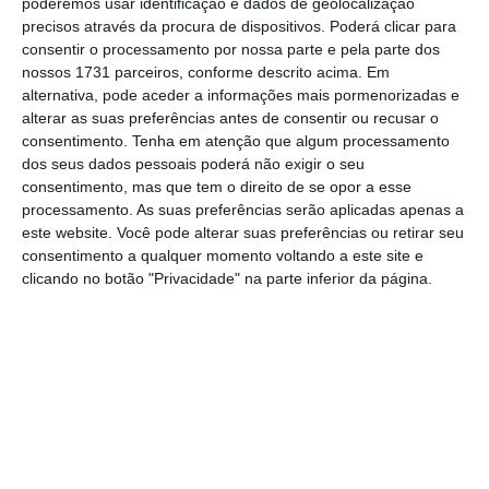
poderemos usar identificação e dados de geolocalização
precisos através da procura de dispositivos. Poderá clicar para
consentir o processamento por nossa parte e pela parte dos
No momento em que a informação é
nossos 1731 parceiros, conforme descrito acima. Em
mais importante do que nunca, apoie
alternativa, pode aceder a informações mais pormenorizadas e
o jornalismo independente e rigoroso.
alterar as suas preferências antes de consentir ou recusar o
consentimento.
Tenha em atenção que algum processamento
dos seus dados pessoais poderá não exigir o seu
De que forma? Assine o ECO Premium e
consentimento, mas que tem o direito de se opor a esse
tenha acesso a notícias exclusivas, à
processamento. As suas preferências serão aplicadas apenas a
este website. Você pode alterar suas preferências ou retirar seu
opinião que conta, às reportagens e
consentimento a qualquer momento voltando a este site e
especiais que mostram o outro lado da
clicando no botão "Privacidade" na parte inferior da página.
história.
Esta assinatura é uma forma de apoiar
o ECO e os seus jornalistas. A nossa
contrapartida é o jornalismo
independente, rigoroso e credível.