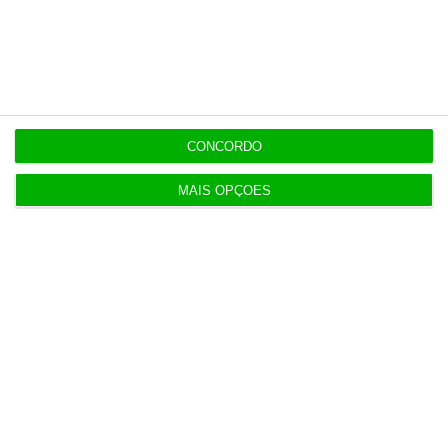
Populares
Neuraspace “em conversações” com Força Aérea
para instalar radar em base aérea
5 Agosto 2026
CONCORDO
MAIS OPÇÕES
AstraZeneca negoceia megafusão com BMS
3 Agosto 2026
Rock ‘n’ Law volta a 1 de outubro
3 Agosto 2026
Projeto estuda diagnóstico precoce da doença
renal crónica
4 Agosto 2026