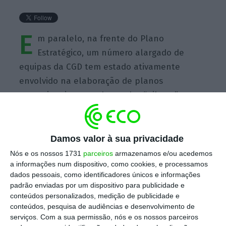
E
m paralelo, na frente do Plano
Estratégico, um número alargado de
equipas da CGD tem estado ativamente
envolvido na elaboração de planos
operacionais par cada um dos “pilares”
integrantes do Plano.
Damos valor à sua privacidade
Nós e os nossos 1731
parceiros
armazenamos e/ou acedemos
a informações num dispositivo, como cookies, e processamos
dados pessoais, como identificadores únicos e informações
https://eco.sapo.pt/quote/antonio-domingues-2016-11-15-em-paralelo-na-frente-do-plano-estrategico-um-numero-alargado-3/
Copiar
padrão enviadas por um dispositivo para publicidade e
conteúdos personalizados, medição de publicidade e
conteúdos, pesquisa de audiências e desenvolvimento de
Assine o ECO Premium
serviços.
Com a sua permissão, nós e os nossos parceiros