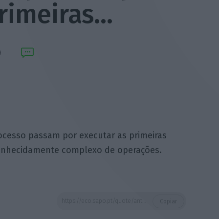
primeiras…
ocesso passam por executar as primeiras
onhecidamente complexo de operações.
https://eco.sapo.pt/quote/antonio-domingues-2016-11-15-os-proximos-passos-deste-processo-passam-por-executar-as-primeiras-19/
Copiar