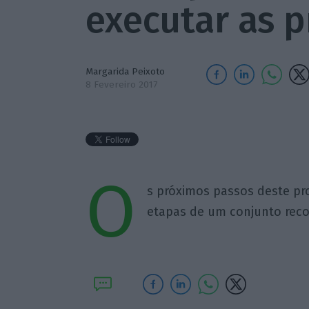
executar as 
Margarida Peixoto
8 Fevereiro 2017
O
s próximos passos deste pr
etapas de um conjunto rec