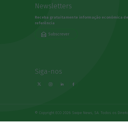
Newsletters
Receba gratuitamente informação económica d
referência
Subscrever
Siga-nos
© Copyright ECO 2026 Swipe News, SA. Todos os Direi