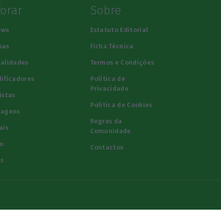
lorar
Sobre
ews
Estatuto Editorial
sas
Ficha Técnica
alidades
Termos e Condições
ificadores
Política de
Privacidade
istas
Política de Cookies
tagens
Regras da
ais
Comunidade
o
Contactos
s