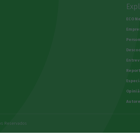
Exp
e
ECO N
Empre
Person
Descod
Entrev
Repor
Especi
Opiniã
Autore
tos Reservados