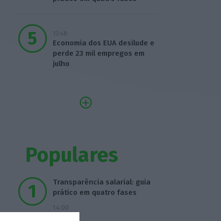
13:48
Economia dos EUA desilude e
perde 23 mil empregos em
julho
Populares
Transparência salarial: guia
prático em quatro fases
14:00