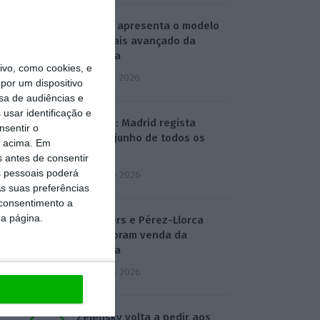
Alibaba apresenta o modelo
de IA mais avançado da
empresa
vo, como cookies, e
3 Agosto 2026
por um dispositivo
sa de audiências e
usar identificação e
Turismo: Madrid regista
nsentir o
melhor junho de todos os
o acima. Em
tempos
s antes de consentir
 pessoais poderá
4 Agosto 2026
s suas preferências
 consentimento a
da página.
Linklaters e Pérez-Llorca
assessoram venda da
Caravela
4 Agosto 2026
Zelensky volta a pedir aos