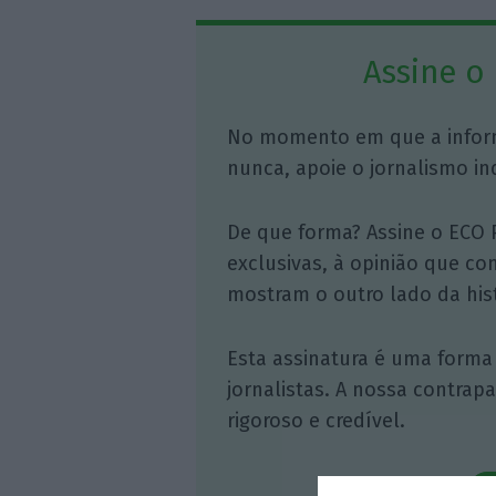
Assine o
No momento em que a infor
nunca, apoie o jornalismo in
De que forma? Assine o ECO 
exclusivas, à opinião que co
mostram o outro lado da hist
Esta assinatura é uma forma
jornalistas. A nossa contrap
rigoroso e credível.