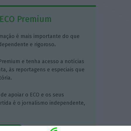
 ECO Premium
mação é mais importante do que
dependente e rigoroso.
Premium e tenha acesso a notícias
nta, às reportagens e especiais que
ória.
 de apoiar o ECO e os seus
artida é o jornalismo independente,
Assine já