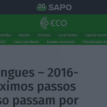
rabalho
eRadar
EContas
Local Online
Capital Verde
2027
Caso Luís Neves
Exames nacionais
Privatização d
ngues – 2016-
óximos passos
so passam por