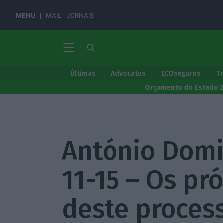
MENU
MAIL
JORNAIS
Últimas
Advocatus
ECOseguros
T
Orçamento do Estado 
António Domi
11-15 – Os pr
deste proces