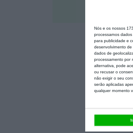
Veja 
Nós e os nossos 17
processamos dados p
para publicidade e 
desenvolvimento de 
dados de geolocaliza
processamento por n
alternativa, pode ac
ou recusar o consen
não exigir o seu co
serão aplicadas apen
qualquer momento vol
M