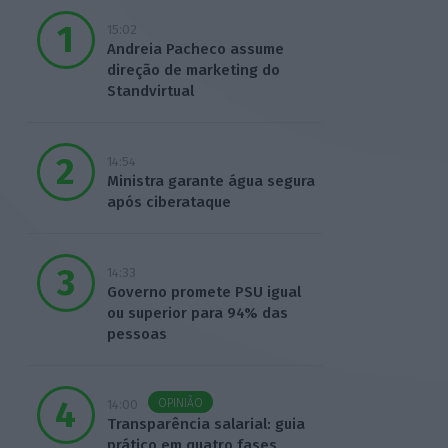
15:02
Andreia Pacheco assume
direção de marketing do
Standvirtual
14:54
Ministra garante água segura
após ciberataque
14:33
Governo promete PSU igual
ou superior para 94% das
pessoas
OPINIÃO
14:00
Transparência salarial: guia
prático em quatro fases