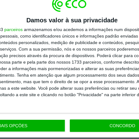
todos os planos
Damos valor à sua privacidade
33
parceiros
armazenamos e/ou acedemos a informações num dispositi
essoais, como identificadores únicos e informações padrão enviadas 
conteúdos personalizados, medição de publicidade e conteúdos, pesqui
serviços.
Com a sua permissão, nós e os nossos parceiros poderemos 
ção precisos através da procura de dispositivos. Poderá clicar para co
ossa parte e pela parte dos nossos 1733 parceiros, conforme descrit
eder a informações mais pormenorizadas e alterar as suas preferência
timento.
Tenha em atenção que algum processamento dos seus dados
nsentimento, mas que tem o direito de se opor a esse processamento. A
as a este website. Você pode alterar suas preferências ou retirar seu
tando a este site e clicando no botão "Privacidade" na parte inferior 
AIS OPÇÕES
CONCORDO