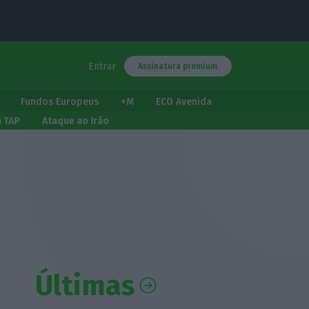
Entrar
Assinatura premium
Fundos Europeus
+M
ECO Avenida
a TAP
Ataque ao Irão
Últimas