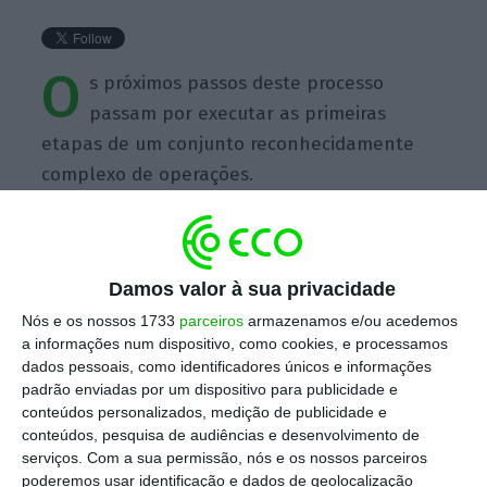
O
s próximos passos deste processo
passam por executar as primeiras
etapas de um conjunto reconhecidamente
complexo de operações.
Damos valor à sua privacidade
https://eco.sapo.pt/quote/antonio-domingues-2016-11-15-os-proximos-passos-deste-processo-passam-por-executar-as-primeiras-35/
Copiar
Nós e os nossos 1733
parceiros
armazenamos e/ou acedemos
a informações num dispositivo, como cookies, e processamos
dados pessoais, como identificadores únicos e informações
padrão enviadas por um dispositivo para publicidade e
Assine o ECO Premium
conteúdos personalizados, medição de publicidade e
conteúdos, pesquisa de audiências e desenvolvimento de
serviços.
Com a sua permissão, nós e os nossos parceiros
No momento em que a informação é
poderemos usar identificação e dados de geolocalização