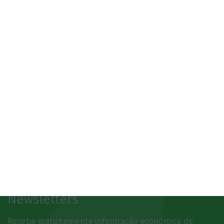
3.º Local Summit
07/10/2026
SAIBA MAIS
Newsletters
Receba gratuitamente informação económica de