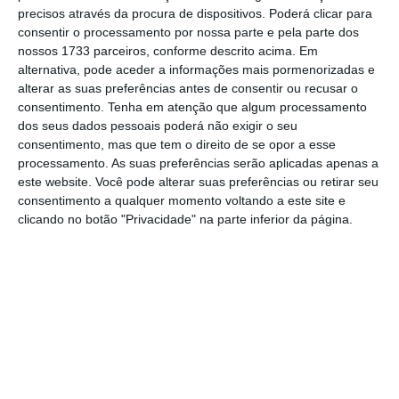
precisos através da procura de dispositivos. Poderá clicar para
mais importante do que nunca, apoie
consentir o processamento por nossa parte e pela parte dos
o jornalismo independente e rigoroso.
nossos 1733 parceiros, conforme descrito acima. Em
alternativa, pode aceder a informações mais pormenorizadas e
alterar as suas preferências antes de consentir ou recusar o
De que forma? Assine o ECO Premium e
consentimento.
Tenha em atenção que algum processamento
tenha acesso a notícias exclusivas, à
dos seus dados pessoais poderá não exigir o seu
opinião que conta, às reportagens e
consentimento, mas que tem o direito de se opor a esse
processamento. As suas preferências serão aplicadas apenas a
especiais que mostram o outro lado da
este website. Você pode alterar suas preferências ou retirar seu
história.
consentimento a qualquer momento voltando a este site e
clicando no botão "Privacidade" na parte inferior da página.
Esta assinatura é uma forma de apoiar
o ECO e os seus jornalistas. A nossa
contrapartida é o jornalismo
independente, rigoroso e credível.
Assine já