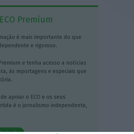
 ECO Premium
mação é mais importante do que
dependente e rigoroso.
Premium e tenha acesso a notícias
nta, às reportagens e especiais que
ória.
 de apoiar o ECO e os seus
artida é o jornalismo independente,
Assine já