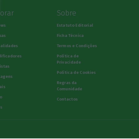
lorar
Sobre
ews
Estatuto Editorial
sas
Ficha Técnica
alidades
Termos e Condições
ificadores
Política de
Privacidade
istas
Política de Cookies
tagens
Regras da
ais
Comunidade
o
Contactos
s