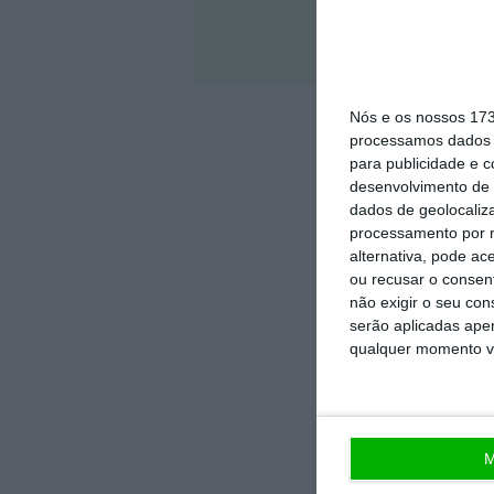
Veja 
Nós e os nossos 17
processamos dados p
para publicidade e 
desenvolvimento de 
dados de geolocaliza
processamento por n
alternativa, pode ac
ou recusar o consen
não exigir o seu co
serão aplicadas apen
qualquer momento vol
M