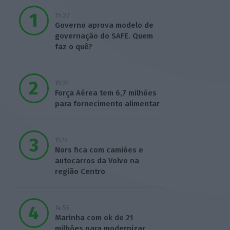
15:22
Governo aprova modelo de
governação do SAFE. Quem
faz o quê?
15:21
Força Aérea tem 6,7 milhões
para fornecimento alimentar
15:14
Nors fica com camiões e
autocarros da Volvo na
região Centro
14:56
Marinha com ok de 21
milhões para modernizar