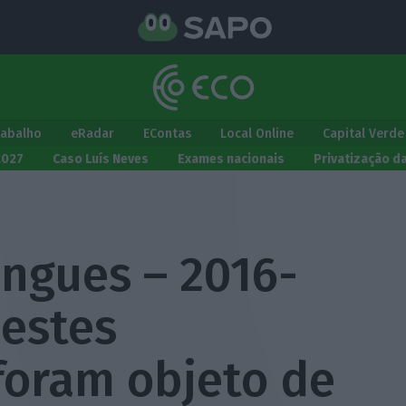
rabalho
eRadar
EContas
Local Online
Capital Verde
2027
Caso Luís Neves
Exames nacionais
Privatização d
ngues – 2016-
 estes
oram objeto de