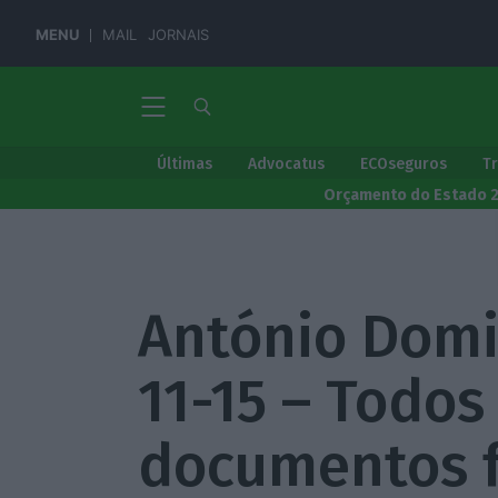
MENU
MAIL
JORNAIS
Últimas
Advocatus
ECOseguros
T
Orçamento do Estado 
António Domi
11-15 – Todos
documentos f