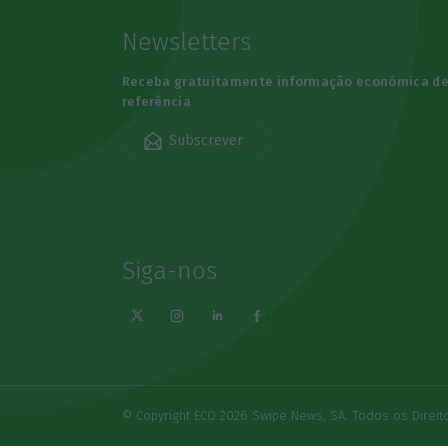
Newsletters
Receba gratuitamente informação económica d
referência
Subscrever
Siga-nos
© Copyright ECO 2026 Swipe News, SA. Todos os Direi