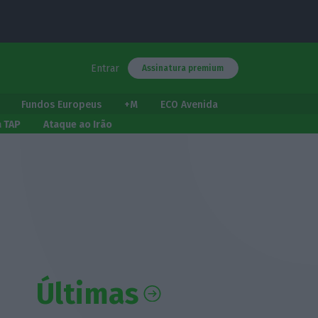
Entrar
Assinatura premium
Fundos Europeus
+M
ECO Avenida
a TAP
Ataque ao Irão
Últimas