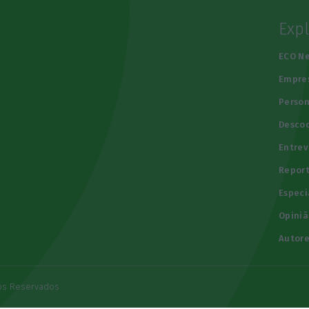
Exp
e
ECO N
Empre
Person
Descod
Entrev
Repor
Especi
Opiniã
Autore
tos Reservados