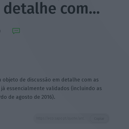
 detalhe com…
 objeto de discussão em detalhe com as
já essencialmente validados (incluindo as
rdo de agosto de 2016).
https://eco.sapo.pt/quote/antonio-domingues-2016-11-15-todos-estes-documentos-foram-objeto-de-discussao-em-detalhe-com-13/
Copiar