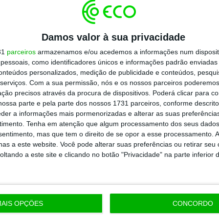
todos os planos
Damos valor à sua privacidade
31
parceiros
armazenamos e/ou acedemos a informações num dispositi
essoais, como identificadores únicos e informações padrão enviadas 
conteúdos personalizados, medição de publicidade e conteúdos, pesqui
serviços.
Com a sua permissão, nós e os nossos parceiros poderemos 
ção precisos através da procura de dispositivos. Poderá clicar para co
ossa parte e pela parte dos nossos 1731 parceiros, conforme descrit
eder a informações mais pormenorizadas e alterar as suas preferência
timento.
Tenha em atenção que algum processamento dos seus dados
nsentimento, mas que tem o direito de se opor a esse processamento. A
as a este website. Você pode alterar suas preferências ou retirar seu
tando a este site e clicando no botão "Privacidade" na parte inferior 
AIS OPÇÕES
CONCORDO