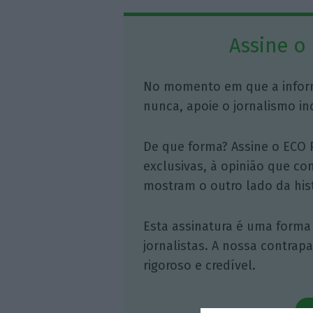
Assine o
No momento em que a infor
nunca, apoie o jornalismo in
De que forma? Assine o ECO 
exclusivas, à opinião que co
mostram o outro lado da hist
Esta assinatura é uma forma
jornalistas. A nossa contrap
rigoroso e credível.