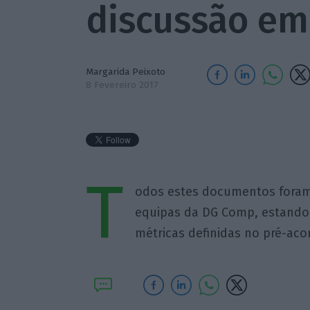
discussão em
Margarida Peixoto
8 Fevereiro 2017
T
odos estes documentos foram
equipas da DG Comp, estando 
métricas definidas no pré-aco