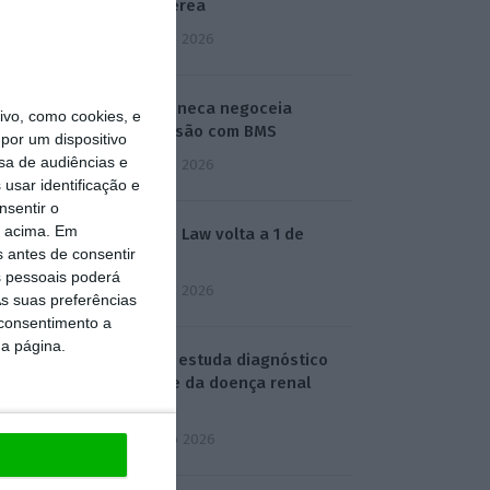
base aérea
5 Agosto 2026
AstraZeneca negoceia
vo, como cookies, e
megafusão com BMS
por um dispositivo
sa de audiências e
3 Agosto 2026
usar identificação e
nsentir o
o acima. Em
Rock ‘n’ Law volta a 1 de
s antes de consentir
outubro
 pessoais poderá
3 Agosto 2026
s suas preferências
 consentimento a
da página.
Projeto estuda diagnóstico
precoce da doença renal
crónica
4 Agosto 2026