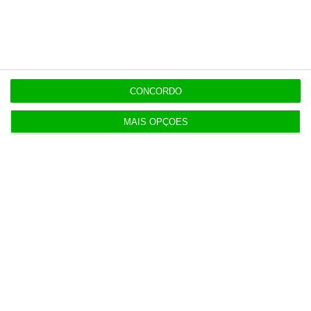
Populares
Preparados para o inesperado?
4 Agosto 2026
CONCORDO
Publicado contrato com consultora para pôr
ordem nos exames
MAIS OPÇÕES
4 Agosto 2026
TML escolhe Albano Jerónimo para ser “Dono do
Tempo”
4 Agosto 2026
FAO alerta para nova subida de preços
alimentares
5 Agosto 2026