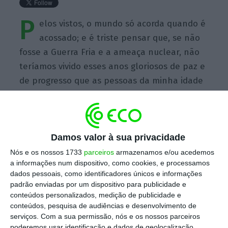
P
elos vistos, o mundo só acorda quando é
acossado; e é triste pensar que, se não
fosse a Guerra Fria e a ameaça nuclear, não
teríamos vivido esses anos gloriosos de paz e
de progresso que as pessoas da minha idade
olham com nostalgia.
Damos valor à sua privacidade
Nós e os nossos 1733
parceiros
armazenamos e/ou acedemos
https://eco.sapo.pt/quote/antonio-pedro-vasconcelos-pelos-vistos-o-mundo-so-acorda-quando-e-acossado-e-5/
a informações num dispositivo, como cookies, e processamos
Copiar
dados pessoais, como identificadores únicos e informações
padrão enviadas por um dispositivo para publicidade e
conteúdos personalizados, medição de publicidade e
Assine o ECO Premium
conteúdos, pesquisa de audiências e desenvolvimento de
serviços.
Com a sua permissão, nós e os nossos parceiros
poderemos usar identificação e dados de geolocalização