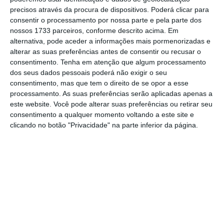
No momento em que a informação é
precisos através da procura de dispositivos. Poderá clicar para
consentir o processamento por nossa parte e pela parte dos
mais importante do que nunca, apoie
nossos 1733 parceiros, conforme descrito acima. Em
o jornalismo independente e rigoroso.
alternativa, pode aceder a informações mais pormenorizadas e
alterar as suas preferências antes de consentir ou recusar o
consentimento.
Tenha em atenção que algum processamento
De que forma? Assine o ECO Premium e
dos seus dados pessoais poderá não exigir o seu
tenha acesso a notícias exclusivas, à
consentimento, mas que tem o direito de se opor a esse
opinião que conta, às reportagens e
processamento. As suas preferências serão aplicadas apenas a
este website. Você pode alterar suas preferências ou retirar seu
especiais que mostram o outro lado da
consentimento a qualquer momento voltando a este site e
história.
clicando no botão "Privacidade" na parte inferior da página.
Esta assinatura é uma forma de apoiar
o ECO e os seus jornalistas. A nossa
contrapartida é o jornalismo
independente, rigoroso e credível.