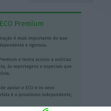
 ECO Premium
mação é mais importante do que
dependente e rigoroso.
Premium e tenha acesso a notícias
nta, às reportagens e especiais que
ória.
 de apoiar o ECO e os seus
artida é o jornalismo independente,