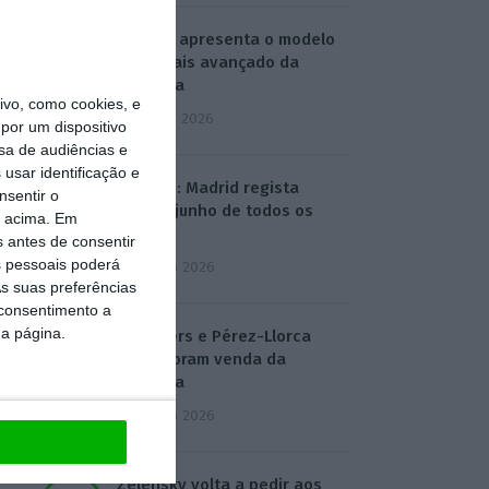
Alibaba apresenta o modelo
de IA mais avançado da
empresa
vo, como cookies, e
3 Agosto 2026
por um dispositivo
sa de audiências e
usar identificação e
Turismo: Madrid regista
nsentir o
melhor junho de todos os
o acima. Em
tempos
s antes de consentir
 pessoais poderá
4 Agosto 2026
s suas preferências
 consentimento a
da página.
Linklaters e Pérez-Llorca
assessoram venda da
Caravela
4 Agosto 2026
Zelensky volta a pedir aos