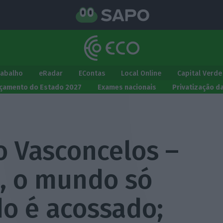
rabalho
eRadar
EContas
Local Online
Capital Verde
çamento do Estado 2027
Exames nacionais
Privatização d
o Vasconcelos –
s, o mundo só
o é acossado;