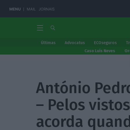
MENU
MAIL
JORNAIS
Últimas
Advocatus
ECOseguros
T
Caso Luís Neves
Or
António Pedr
– Pelos visto
acorda quand