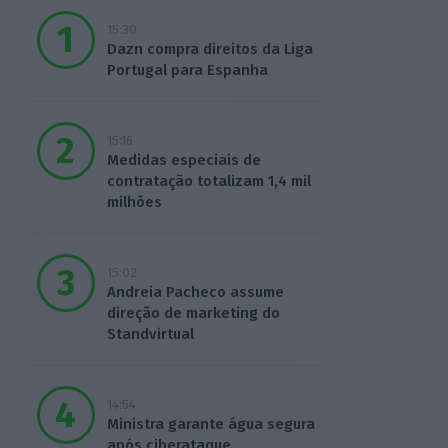
15:30
Dazn compra direitos da Liga
Portugal para Espanha
15:16
Medidas especiais de
contratação totalizam 1,4 mil
milhões
15:02
Andreia Pacheco assume
direção de marketing do
Standvirtual
14:54
Ministra garante água segura
após ciberataque