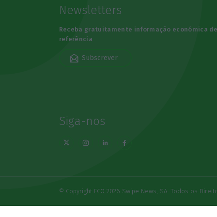
Newsletters
Receba gratuitamente informação económica d
referência
Subscrever
Siga-nos
© Copyright ECO 2026 Swipe News, SA. Todos os Direi