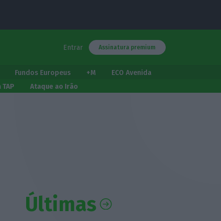
Entrar
Assinatura premium
Fundos Europeus
+M
ECO Avenida
a TAP
Ataque ao Irão
Últimas