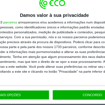
Assine já
Damos valor à sua privacidade
todos os planos
33
parceiros
armazenamos e/ou acedemos a informações num dispositi
essoais, como identificadores únicos e informações padrão enviadas 
conteúdos personalizados, medição de publicidade e conteúdos, pesqui
serviços.
Com a sua permissão, nós e os nossos parceiros poderemos 
ção precisos através da procura de dispositivos. Poderá clicar para co
ossa parte e pela parte dos nossos 1733 parceiros, conforme descrit
eder a informações mais pormenorizadas e alterar as suas preferência
timento.
Tenha em atenção que algum processamento dos seus dados
nsentimento, mas que tem o direito de se opor a esse processamento. A
as a este website. Você pode alterar suas preferências ou retirar seu
tando a este site e clicando no botão "Privacidade" na parte inferior 
AIS OPÇÕES
CONCORDO