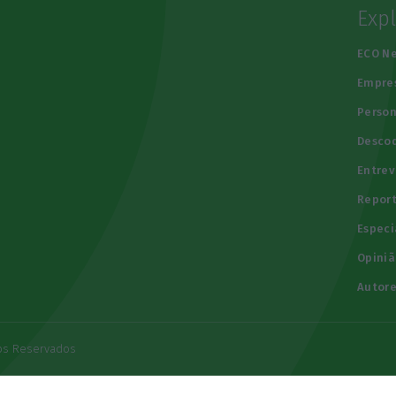
Exp
e
ECO N
Empre
Person
Descod
Entrev
Repor
Especi
Opiniã
Autore
tos Reservados