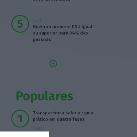
14:33
Governo promete PSU igual
ou superior para 94% das
pessoas
Populares
Transparência salarial: guia
prático em quatro fases
14:00