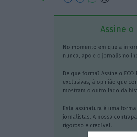
Assine o
No momento em que a infor
nunca, apoie o jornalismo in
De que forma? Assine o ECO 
exclusivas, à opinião que co
mostram o outro lado da hist
Esta assinatura é uma forma
jornalistas. A nossa contrap
rigoroso e credível.