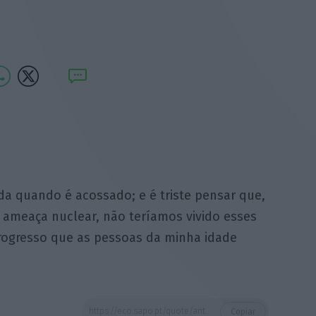
da quando é acossado; e é triste pensar que,
a ameaça nuclear, não teríamos vivido esses
progresso que as pessoas da minha idade
https://eco.sapo.pt/quote/antonio-pedro-vasconcelos-pelos-vistos-o-mundo-so-acorda-quando-e-acossado-e/
Copiar