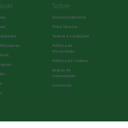
lorar
Sobre
ews
Estatuto Editorial
sas
Ficha Técnica
alidades
Termos e Condições
ificadores
Política de
Privacidade
istas
Política de Cookies
tagens
Regras da
ais
Comunidade
o
Contactos
s