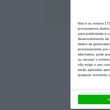
Veja 
Nós e os nossos 17
processamos dados p
para publicidade e 
desenvolvimento de 
dados de geolocaliza
processamento por n
alternativa, pode ac
ou recusar o consen
não exigir o seu co
serão aplicadas apen
qualquer momento vol
M