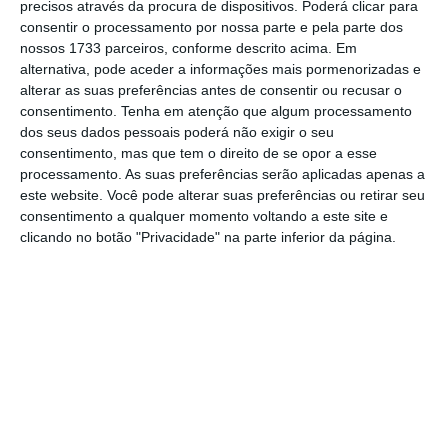
precisos através da procura de dispositivos. Poderá clicar para
De que forma? Assine o ECO Premium e
consentir o processamento por nossa parte e pela parte dos
tenha acesso a notícias exclusivas, à
nossos 1733 parceiros, conforme descrito acima. Em
alternativa, pode aceder a informações mais pormenorizadas e
opinião que conta, às reportagens e
alterar as suas preferências antes de consentir ou recusar o
especiais que mostram o outro lado da
consentimento.
Tenha em atenção que algum processamento
história.
dos seus dados pessoais poderá não exigir o seu
consentimento, mas que tem o direito de se opor a esse
processamento. As suas preferências serão aplicadas apenas a
Esta assinatura é uma forma de apoiar
este website. Você pode alterar suas preferências ou retirar seu
consentimento a qualquer momento voltando a este site e
o ECO e os seus jornalistas. A nossa
clicando no botão "Privacidade" na parte inferior da página.
contrapartida é o jornalismo
independente, rigoroso e credível.
Assine já
Veja todos os planos