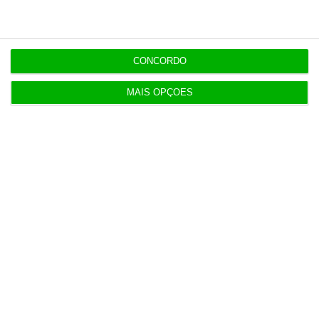
Do IVA à TSU. As (poucas) obrigações fiscais de
agosto
CONCORDO
3 Agosto 2026
MAIS OPÇÕES
Sérvulo assessora SCP na compra do Holmes
Place Alvalade
3 Agosto 2026
Tribunal volta a contrariar AT sobre tributação de
cauções
4 Agosto 2026
Beja investe mais de 2,1 milhões para distribuição
de água
4 Agosto 2026