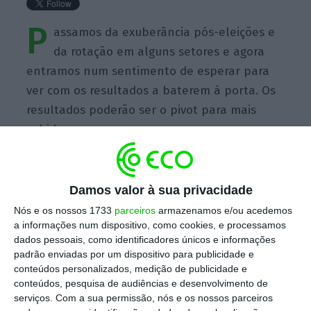
P
assamos da exuberância pós-eleições e
da rotação em alguns setores e agora
entramos num sentimento de esperar para
ver com os resultados a baterem à porta. Os
resultados poderão ser o pivot para mais
subidas.
Damos valor à sua privacidade
Nós e os nossos 1733
parceiros
armazenamos e/ou acedemos
https://eco.sapo.pt/quote/art-hogan-passamos-da-exuberancia-pos-eleicoes-e-da-rotacao-em-alguns-setores-3/
Copiar
a informações num dispositivo, como cookies, e processamos
dados pessoais, como identificadores únicos e informações
padrão enviadas por um dispositivo para publicidade e
conteúdos personalizados, medição de publicidade e
Assine o ECO Premium
conteúdos, pesquisa de audiências e desenvolvimento de
serviços.
Com a sua permissão, nós e os nossos parceiros