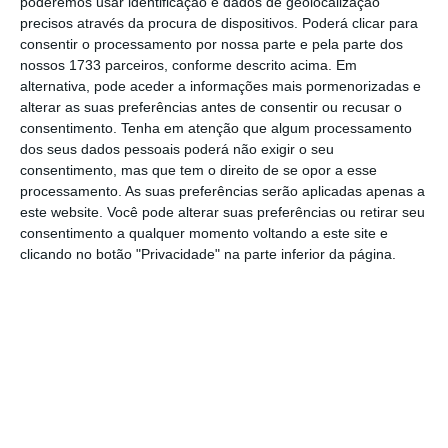
poderemos usar identificação e dados de geolocalização
No momento em que a informação é
precisos através da procura de dispositivos. Poderá clicar para
consentir o processamento por nossa parte e pela parte dos
mais importante do que nunca, apoie
nossos 1733 parceiros, conforme descrito acima. Em
o jornalismo independente e rigoroso.
alternativa, pode aceder a informações mais pormenorizadas e
alterar as suas preferências antes de consentir ou recusar o
consentimento.
Tenha em atenção que algum processamento
De que forma? Assine o ECO Premium e
dos seus dados pessoais poderá não exigir o seu
tenha acesso a notícias exclusivas, à
consentimento, mas que tem o direito de se opor a esse
opinião que conta, às reportagens e
processamento. As suas preferências serão aplicadas apenas a
este website. Você pode alterar suas preferências ou retirar seu
especiais que mostram o outro lado da
consentimento a qualquer momento voltando a este site e
história.
clicando no botão "Privacidade" na parte inferior da página.
Esta assinatura é uma forma de apoiar
o ECO e os seus jornalistas. A nossa
contrapartida é o jornalismo
independente, rigoroso e credível.