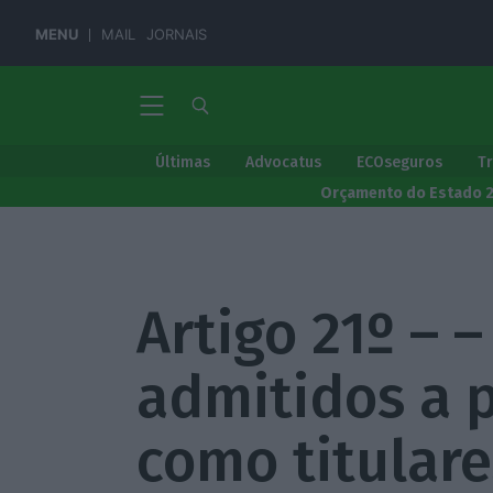
MENU
MAIL
JORNAIS
Últimas
Advocatus
ECOseguros
T
Orçamento do Estado 
Artigo 21º – 
admitidos a 
como titular