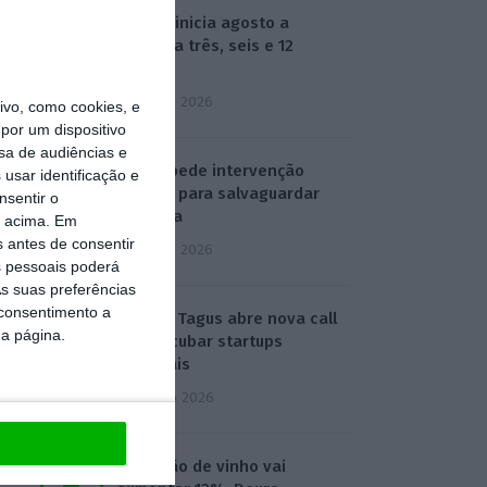
Euribor inicia agosto a
descer a três, seis e 12
meses
3 Agosto 2026
vo, como cookies, e
por um dispositivo
sa de audiências e
SEDES pede intervenção
usar identificação e
política para salvaguardar
nsentir o
refinaria
o acima. Em
s antes de consentir
3 Agosto 2026
 pessoais poderá
s suas preferências
 consentimento a
ESA BIC Tagus abre nova call
da página.
para incubar startups
espaciais
4 Agosto 2026
Produção de vinho vai