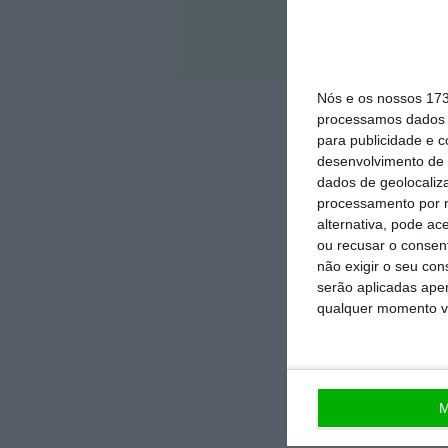
Veja 
Nós e os nossos 17
processamos dados p
para publicidade e 
desenvolvimento de 
dados de geolocaliza
processamento por n
alternativa, pode ac
ou recusar o consen
não exigir o seu co
serão aplicadas apen
qualquer momento vol
M