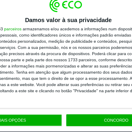
todos os planos
Damos valor à sua privacidade
33
parceiros
armazenamos e/ou acedemos a informações num dispositi
essoais, como identificadores únicos e informações padrão enviadas 
conteúdos personalizados, medição de publicidade e conteúdos, pesqui
serviços.
Com a sua permissão, nós e os nossos parceiros poderemos 
ção precisos através da procura de dispositivos. Poderá clicar para co
ossa parte e pela parte dos nossos 1733 parceiros, conforme descrit
eder a informações mais pormenorizadas e alterar as suas preferência
timento.
Tenha em atenção que algum processamento dos seus dados
nsentimento, mas que tem o direito de se opor a esse processamento. A
as a este website. Você pode alterar suas preferências ou retirar seu
tando a este site e clicando no botão "Privacidade" na parte inferior 
AIS OPÇÕES
CONCORDO