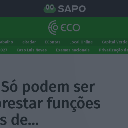
rabalho
eRadar
EContas
Local Online
Capital Verde
2027
Caso Luís Neves
Exames nacionais
Privatização d
– Só podem ser
prestar funções
es de…