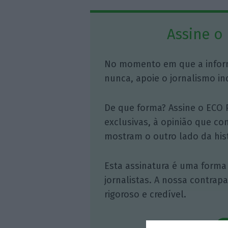
Assine o
No momento em que a infor
nunca, apoie o jornalismo in
De que forma? Assine o ECO 
exclusivas, à opinião que co
mostram o outro lado da hist
Esta assinatura é uma forma
jornalistas. A nossa contrap
rigoroso e credível.