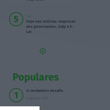
7:47
Hoje nas notícias: empresas
dos governantes, Galp e E-
Lar
Populares
O verdadeiro desafio
5 Agosto 2026