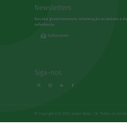
Newsletters
Receba gratuitamente informação económica d
referência
Subscrever
Siga-nos
© Copyright ECO 2026 Swipe News, SA. Todos os Direi