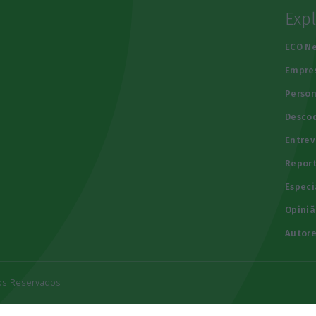
Exp
e
ECO N
Empre
Person
Descod
Entrev
Repor
Especi
Opiniã
Autore
tos Reservados