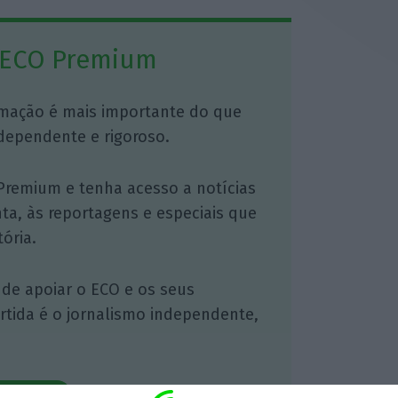
 ECO Premium
mação é mais importante do que
dependente e rigoroso.
Premium e tenha acesso a notícias
nta, às reportagens e especiais que
ória.
 de apoiar o ECO e os seus
artida é o jornalismo independente,
Assine já