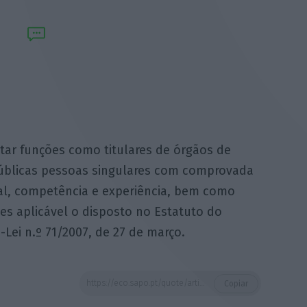
tar funções como titulares de órgãos de
úblicas pessoas singulares com comprovada
nal, competência e experiência, bem como
es aplicável o disposto no Estatuto do
Lei n.º 71/2007, de 27 de março.
https://eco.sapo.pt/quote/artigo-21o-so-podem-ser-admitidos-a-prestar-funcoes-como-titulares-de-11/
Copiar