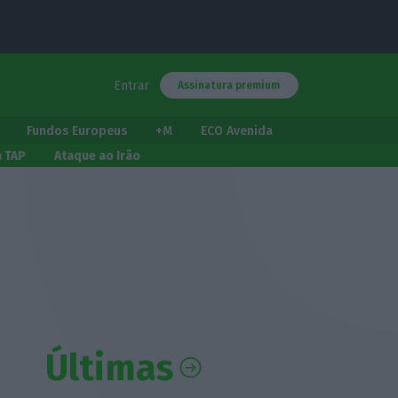
Entrar
Assinatura premium
Fundos Europeus
+M
ECO Avenida
a TAP
Ataque ao Irão
Últimas