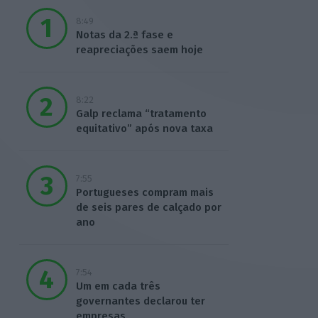
8:49
Notas da 2.ª fase e
reapreciações saem hoje
8:22
Galp reclama “tratamento
equitativo” após nova taxa
7:55
Portugueses compram mais
de seis pares de calçado por
ano
7:54
Um em cada três
governantes declarou ter
empresas