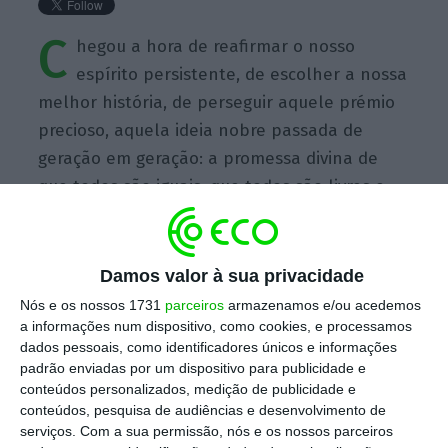
C
hegou a hora de reafirmar o nosso
espírito persistente, de escolher a nossa
melhor história, de perseguir aquele prémio
precioso, aquela ideia nobre passada de
geração em geração: a promessa divina de
que todos são iguais, que todos são livres e
que todos merecem uma hipótese de
perseguir a sua noção de felicidade plena.
Damos valor à sua privacidade
Nós e os nossos 1731
parceiros
armazenamos e/ou acedemos
a informações num dispositivo, como cookies, e processamos
dados pessoais, como identificadores únicos e informações
padrão enviadas por um dispositivo para publicidade e
https://eco.sapo.pt/quote/barack-obama-2009-09-20-chegou-a-hora-de-reafirmar-o-nosso-espirito-persistente-de-9/
Copiar
conteúdos personalizados, medição de publicidade e
conteúdos, pesquisa de audiências e desenvolvimento de
serviços.
Com a sua permissão, nós e os nossos parceiros