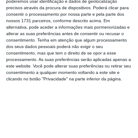
poderemos usar identificação e dados de geolocalização
Assine o ECO Premium
precisos através da procura de dispositivos. Poderá clicar para
consentir o processamento por nossa parte e pela parte dos
nossos 1731 parceiros, conforme descrito acima. Em
No momento em que a informação é
alternativa, pode aceder a informações mais pormenorizadas e
mais importante do que nunca, apoie
alterar as suas preferências antes de consentir ou recusar o
o jornalismo independente e rigoroso.
consentimento.
Tenha em atenção que algum processamento
dos seus dados pessoais poderá não exigir o seu
consentimento, mas que tem o direito de se opor a esse
De que forma? Assine o ECO Premium e
processamento. As suas preferências serão aplicadas apenas a
este website. Você pode alterar suas preferências ou retirar seu
tenha acesso a notícias exclusivas, à
consentimento a qualquer momento voltando a este site e
opinião que conta, às reportagens e
clicando no botão "Privacidade" na parte inferior da página.
especiais que mostram o outro lado da
história.
Esta assinatura é uma forma de apoiar
o ECO e os seus jornalistas. A nossa
contrapartida é o jornalismo
independente, rigoroso e credível.