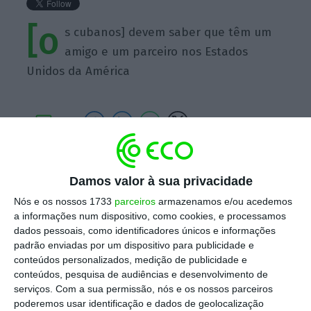
[o
s cubanos] devem saber que têm um
amigo e um parceiro nos Estados
Unidos da América
https://eco.sapo.pt/quote/barack-obama-os-cubanos-devem-saber-que-tem-um-amigo-e-um-8/
Copiar
Damos valor à sua privacidade
Nós e os nossos 1733
parceiros
armazenamos e/ou acedemos
a informações num dispositivo, como cookies, e processamos
Assine o ECO Premium
dados pessoais, como identificadores únicos e informações
padrão enviadas por um dispositivo para publicidade e
conteúdos personalizados, medição de publicidade e
No momento em que a informação é
conteúdos, pesquisa de audiências e desenvolvimento de
mais importante do que nunca, apoie
serviços.
Com a sua permissão, nós e os nossos parceiros
poderemos usar identificação e dados de geolocalização
o jornalismo independente e rigoroso.