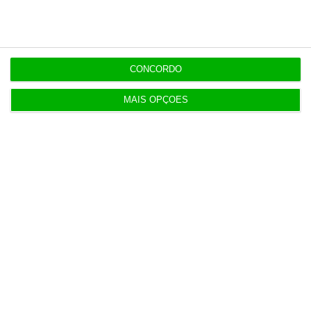
4 Agosto 2026
Procuradoria Europeia pede documentos sobre
CONCORDO
obras da PJ
3 Agosto 2026
MAIS OPÇÕES
Japão deve reforçar exército com urgência
4 Agosto 2026
Empresa espanhola de EdTech entre as 50
melhores do mundo
5 Agosto 2026
Mulher detida após quatro esfaqueamentos em
Londres