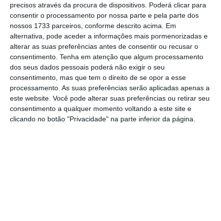
precisos através da procura de dispositivos. Poderá clicar para
consentir o processamento por nossa parte e pela parte dos
De que forma? Assine o ECO Premium e
nossos 1733 parceiros, conforme descrito acima. Em
alternativa, pode aceder a informações mais pormenorizadas e
tenha acesso a notícias exclusivas, à
alterar as suas preferências antes de consentir ou recusar o
opinião que conta, às reportagens e
consentimento.
Tenha em atenção que algum processamento
especiais que mostram o outro lado da
dos seus dados pessoais poderá não exigir o seu
consentimento, mas que tem o direito de se opor a esse
história.
processamento. As suas preferências serão aplicadas apenas a
este website. Você pode alterar suas preferências ou retirar seu
Esta assinatura é uma forma de apoiar
consentimento a qualquer momento voltando a este site e
clicando no botão "Privacidade" na parte inferior da página.
o ECO e os seus jornalistas. A nossa
contrapartida é o jornalismo
independente, rigoroso e credível.
Assine já
Veja todos os planos