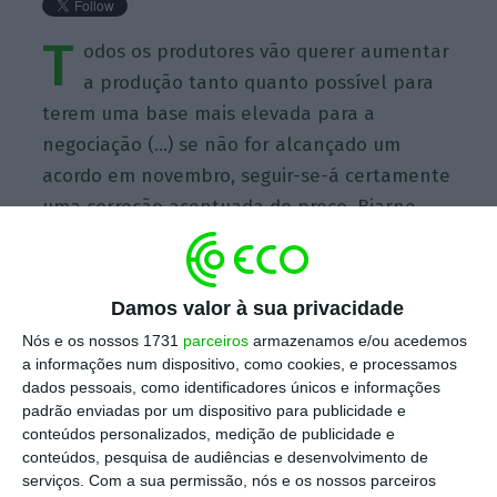
T
odos os produtores vão querer aumentar
a produção tanto quanto possível para
terem uma base mais elevada para a
negociação (…) se não for alcançado um
acordo em novembro, seguir-se-á certamente
uma correção acentuada do preço, Bjarne
Schieldrop from Sweden’s SEB
Damos valor à sua privacidade
Nós e os nossos 1731
parceiros
armazenamos e/ou acedemos
a informações num dispositivo, como cookies, e processamos
https://eco.sapo.pt/quote/bjarne-schieldrop-todos-os-produtores-vao-querer-aumentar-a-producao-tanto-quanto/
dados pessoais, como identificadores únicos e informações
Copiar
padrão enviadas por um dispositivo para publicidade e
conteúdos personalizados, medição de publicidade e
conteúdos, pesquisa de audiências e desenvolvimento de
Assine o ECO Premium
serviços.
Com a sua permissão, nós e os nossos parceiros