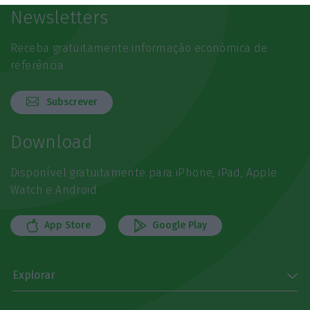
Newsletters
Receba gratuitamente informação económica de
referência
Subscrever
Download
Disponível gratuitamente para iPhone, iPad, Apple
Watch e Android
App Store
Google Play
Explorar