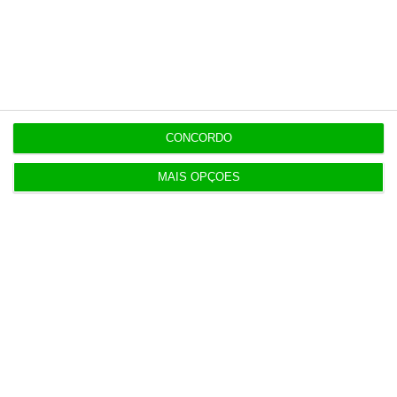
Populares
Serão os salários apenas a ponta de um
icebergue?
3 Agosto 2026
CONCORDO
Candidaturas prolongadas até 10 de setembro
MAIS OPÇÕES
3 Agosto 2026
Há 2 candidatos a fornecer comboios de alta
velocidade à CP
3 Agosto 2026
Publicado contrato com consultora para pôr
ordem nos exames