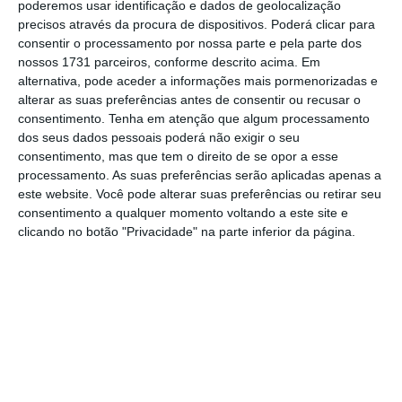
poderemos usar identificação e dados de geolocalização
precisos através da procura de dispositivos. Poderá clicar para
No momento em que a informação é
consentir o processamento por nossa parte e pela parte dos
nossos 1731 parceiros, conforme descrito acima. Em
mais importante do que nunca, apoie
alternativa, pode aceder a informações mais pormenorizadas e
o jornalismo independente e rigoroso.
alterar as suas preferências antes de consentir ou recusar o
consentimento.
Tenha em atenção que algum processamento
dos seus dados pessoais poderá não exigir o seu
De que forma? Assine o ECO Premium e
consentimento, mas que tem o direito de se opor a esse
tenha acesso a notícias exclusivas, à
processamento. As suas preferências serão aplicadas apenas a
opinião que conta, às reportagens e
este website. Você pode alterar suas preferências ou retirar seu
consentimento a qualquer momento voltando a este site e
especiais que mostram o outro lado da
clicando no botão "Privacidade" na parte inferior da página.
história.
Esta assinatura é uma forma de apoiar
o ECO e os seus jornalistas. A nossa
contrapartida é o jornalismo
independente, rigoroso e credível.