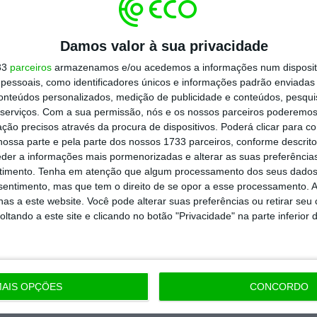
Assine já
Damos valor à sua privacidade
todos os planos
33
parceiros
armazenamos e/ou acedemos a informações num dispositi
essoais, como identificadores únicos e informações padrão enviadas 
conteúdos personalizados, medição de publicidade e conteúdos, pesqui
serviços.
Com a sua permissão, nós e os nossos parceiros poderemos 
ção precisos através da procura de dispositivos. Poderá clicar para co
ossa parte e pela parte dos nossos 1733 parceiros, conforme descrit
eder a informações mais pormenorizadas e alterar as suas preferência
timento.
Tenha em atenção que algum processamento dos seus dados
nsentimento, mas que tem o direito de se opor a esse processamento. A
as a este website. Você pode alterar suas preferências ou retirar seu
tando a este site e clicando no botão "Privacidade" na parte inferior 
AIS OPÇÕES
CONCORDO