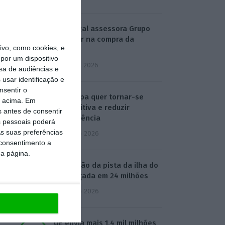
SRS Legal assessora Grupo
Finançor na compra da
vo, como cookies, e
EMATER
por um dispositivo
3 Agosto 2026
sa de audiências e
usar identificação e
nsentir o
IA: Europa quer tornar-se
o acima. Em
competitiva e reduzir
s antes de consentir
dependência
 pessoais poderá
s suas preferências
4 Agosto 2026
 consentimento a
da página.
Ampliação da pista da ilha do
Pico orçada em 24 milhões
4 Agosto 2026
UE envia mais 1,4 mil milhões