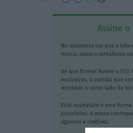
Assine o
No momento em que a infor
nunca, apoie o jornalismo in
De que forma? Assine o ECO 
exclusivas, à opinião que co
mostram o outro lado da hist
Esta assinatura é uma forma
jornalistas. A nossa contrap
rigoroso e credível.