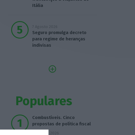
Itália
7 Agosto 2026
Seguro promulga decreto
para regime de heranças
indivisas
Populares
Combustíveis. Cinco
propostas de política fiscal
3 Agosto 2026