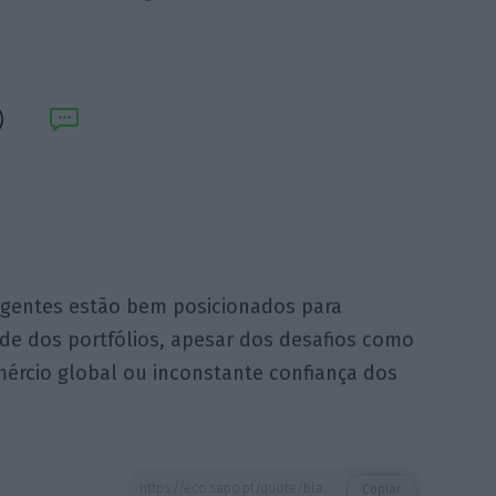
rgentes estão bem posicionados para
dade dos portfólios, apesar dos desafios como
ércio global ou inconstante confiança dos
https://eco.sapo.pt/quote/blackrock-os-ativos-dos-mercados-emergentes-estao-bem-posicionados-para-contribuir-7/
Copiar