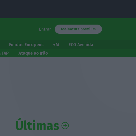
Entrar
Assinatura premium
Fundos Europeus
+M
ECO Avenida
a TAP
Ataque ao Irão
Últimas