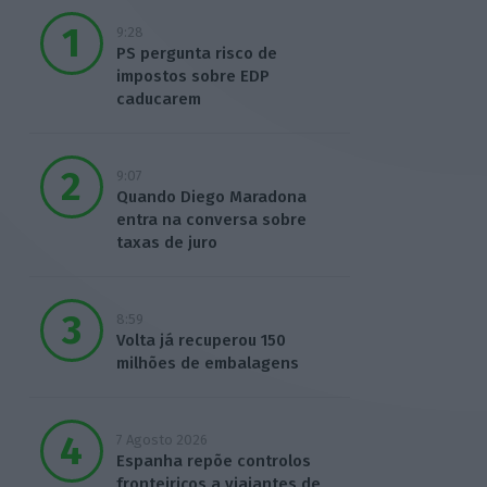
9:28
PS pergunta risco de
impostos sobre EDP
caducarem
9:07
Quando Diego Maradona
entra na conversa sobre
taxas de juro
8:59
Volta já recuperou 150
milhões de embalagens
7 Agosto 2026
Espanha repõe controlos
fronteiriços a viajantes de