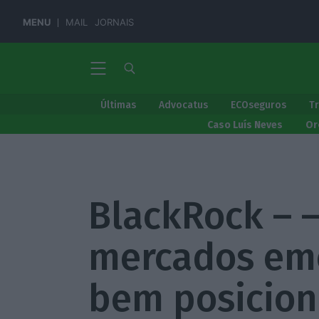
MENU
MAIL
JORNAIS
Últimas
Advocatus
ECOseguros
T
Caso Luís Neves
Or
BlackRock – –
mercados em
bem posicion