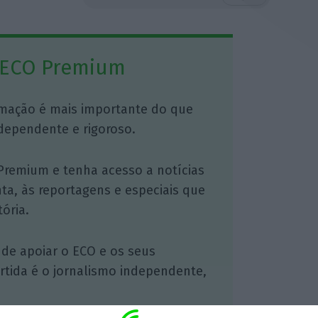
 ECO Premium
mação é mais importante do que
dependente e rigoroso.
Premium e tenha acesso a notícias
nta, às reportagens e especiais que
ória.
 de apoiar o ECO e os seus
artida é o jornalismo independente,