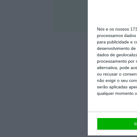
Veja 
Nós e os nossos 17
processamos dados p
para publicidade e 
desenvolvimento de 
dados de geolocaliza
processamento por n
alternativa, pode ac
ou recusar o consen
não exigir o seu co
serão aplicadas apen
qualquer momento vol
M