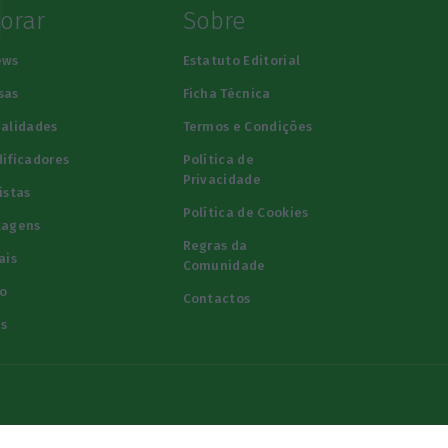
lorar
Sobre
ews
Estatuto Editorial
sas
Ficha Técnica
alidades
Termos e Condições
ificadores
Política de
Privacidade
istas
Política de Cookies
tagens
Regras da
ais
Comunidade
o
Contactos
s