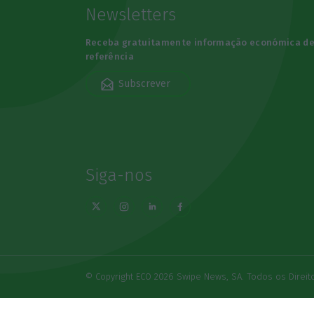
Newsletters
Receba gratuitamente informação económica d
referência
Subscrever
Siga-nos
© Copyright ECO 2026 Swipe News, SA. Todos os Direi