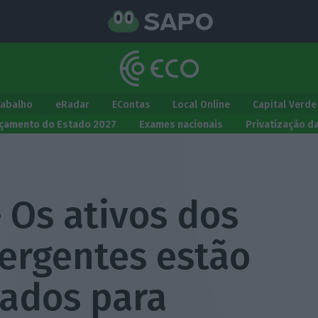
rabalho
eRadar
EContas
Local Online
Capital Verde
çamento do Estado 2027
Exames nacionais
Privatização d
 Os ativos dos
ergentes estão
ados para