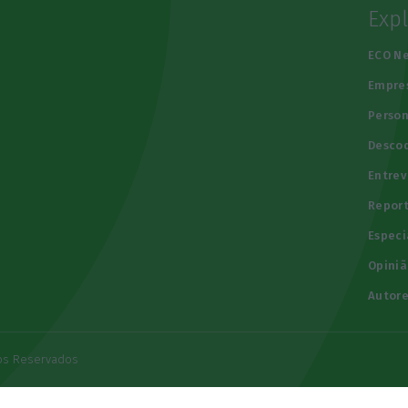
Exp
e
ECO N
Empre
Person
Descod
Entrev
Repor
Especi
Opiniã
Autore
tos Reservados