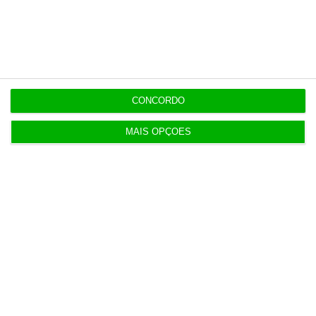
“Se a centralização conseguir manter o bolo atual
já será uma vitória”
7:02
CONCORDO
Do IVA à TSU. As (poucas) obrigações fiscais de
agosto
MAIS OPÇÕES
3 Agosto 2026
Sérvulo assessora SCP na compra do Holmes
Place Alvalade
3 Agosto 2026
Tribunal volta a contrariar AT sobre tributação de
cauções
4 Agosto 2026