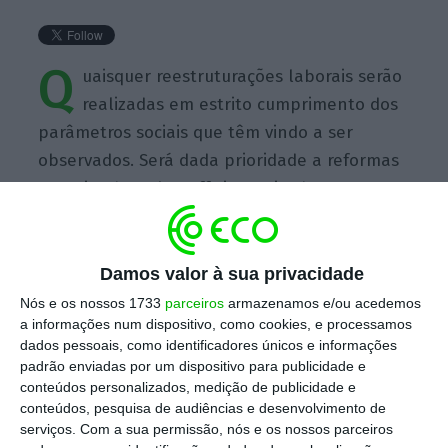
Q
uaisquer reestruturações laborais serão
realizadas em estrito cumprimento dos
parâmetros sociais que têm vindo a ser
observados. Será dada prioridade a reformas
antecipadas e lay-offs incentivados.
Damos valor à sua privacidade
Nós e os nossos 1733
parceiros
armazenamos e/ou acedemos
https://eco.sapo.pt/quote/caixabank-quaisquer-reestruturacoes-laborais-serao-realizadas-em-estrito-cumprimento-dos-parametros/
Copiar
a informações num dispositivo, como cookies, e processamos
dados pessoais, como identificadores únicos e informações
padrão enviadas por um dispositivo para publicidade e
conteúdos personalizados, medição de publicidade e
Assine o ECO Premium
conteúdos, pesquisa de audiências e desenvolvimento de
serviços.
Com a sua permissão, nós e os nossos parceiros