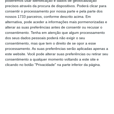
poderemos usar identificação e dados de geolocalização
No momento em que a informação é
precisos através da procura de dispositivos. Poderá clicar para
consentir o processamento por nossa parte e pela parte dos
mais importante do que nunca, apoie
nossos 1733 parceiros, conforme descrito acima. Em
o jornalismo independente e rigoroso.
alternativa, pode aceder a informações mais pormenorizadas e
alterar as suas preferências antes de consentir ou recusar o
consentimento.
Tenha em atenção que algum processamento
De que forma? Assine o ECO Premium e
dos seus dados pessoais poderá não exigir o seu
tenha acesso a notícias exclusivas, à
consentimento, mas que tem o direito de se opor a esse
opinião que conta, às reportagens e
processamento. As suas preferências serão aplicadas apenas a
este website. Você pode alterar suas preferências ou retirar seu
especiais que mostram o outro lado da
consentimento a qualquer momento voltando a este site e
história.
clicando no botão "Privacidade" na parte inferior da página.
Esta assinatura é uma forma de apoiar
o ECO e os seus jornalistas. A nossa
contrapartida é o jornalismo
independente, rigoroso e credível.