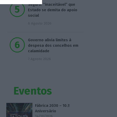
Seguro: “inaceitável” que
Estado se demita do apoio
social
6 Agosto 2026
Governo alivia limites à
despesa dos concelhos em
calamidade
7 Agosto 2026
Eventos
Fábrica 2030 – 10.º
Aniversário
14/10/2026