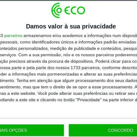
Assine já
todos os planos
Damos valor à sua privacidade
33
parceiros
armazenamos e/ou acedemos a informações num dispositi
essoais, como identificadores únicos e informações padrão enviadas 
conteúdos personalizados, medição de publicidade e conteúdos, pesqui
serviços.
Com a sua permissão, nós e os nossos parceiros poderemos 
ção precisos através da procura de dispositivos. Poderá clicar para co
ossa parte e pela parte dos nossos 1733 parceiros, conforme descrit
eder a informações mais pormenorizadas e alterar as suas preferência
timento.
Tenha em atenção que algum processamento dos seus dados
nsentimento, mas que tem o direito de se opor a esse processamento. A
as a este website. Você pode alterar suas preferências ou retirar seu
tando a este site e clicando no botão "Privacidade" na parte inferior 
AIS OPÇÕES
CONCORDO