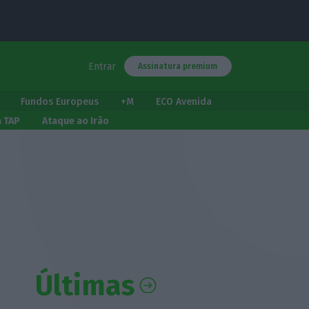
Entrar
Assinatura premium
Fundos Europeus
+M
ECO Avenida
a TAP
Ataque ao Irão
Últimas