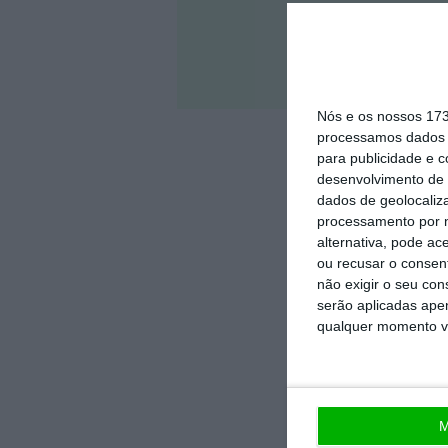
Veja 
Nós e os nossos 17
processamos dados p
para publicidade e 
desenvolvimento de 
dados de geolocaliza
processamento por n
alternativa, pode ac
ou recusar o consen
não exigir o seu co
serão aplicadas apen
qualquer momento vol
M