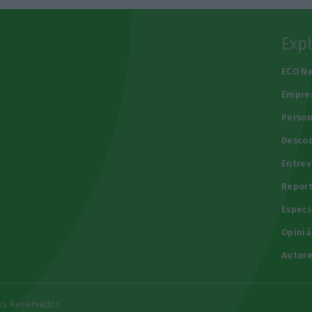
Exp
e
ECO N
Empre
Person
Descod
Entrev
Repor
Especi
Opiniã
Autore
tos Reservados