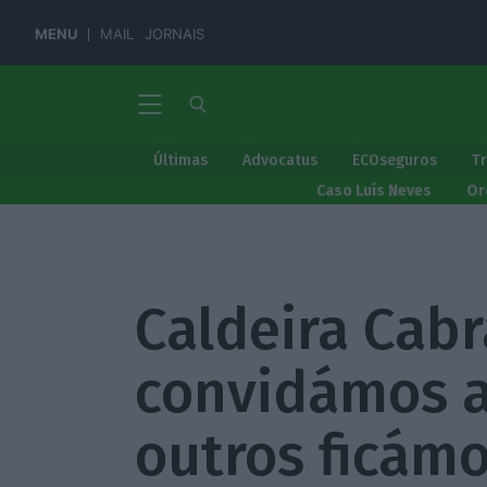
MENU
MAIL
JORNAIS
Últimas
Advocatus
ECOseguros
T
Caso Luís Neves
Or
Caldeira Cabr
convidámos a 
outros ficám