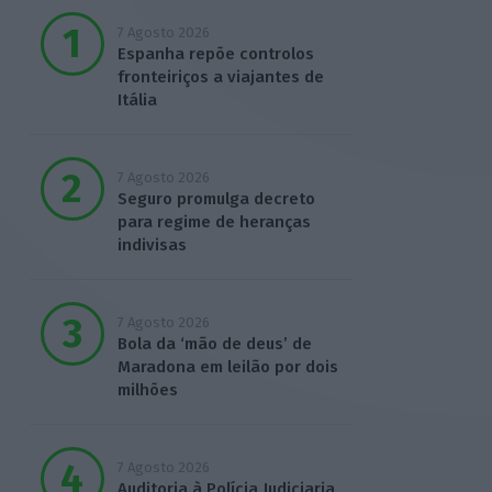
7 Agosto 2026
Espanha repõe controlos
fronteiriços a viajantes de
Itália
7 Agosto 2026
Seguro promulga decreto
para regime de heranças
indivisas
7 Agosto 2026
Bola da ‘mão de deus’ de
Maradona em leilão por dois
milhões
7 Agosto 2026
Auditoria à Polícia Judiciaria