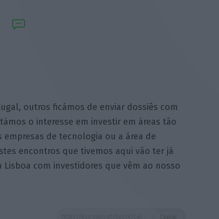
tugal, outros ficámos de enviar dossiês com
támos o interesse em investir em áreas tão
s empresas de tecnologia ou a área de
stes encontros que tivemos aqui vão ter já
 Lisboa com investidores que vêm ao nosso
https://eco.sapo.pt/quote/caldeira-cabral-alguns-convidamos-a-vir-a-portugal-outros-ficamos-de-enviar-19/
Copiar