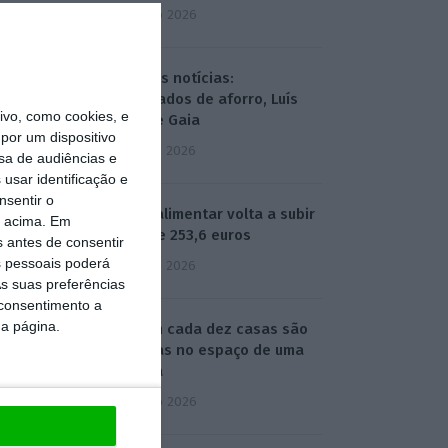
4 Agosto 2026
Hoje nas notícias:
certificados de aforro, Luís
vo, como cookies, e
Neves e Gaia
por um dispositivo
5 Agosto 2026
sa de audiências e
usar identificação e
nsentir o
Cabaz alimentar volta a subir
o acima. Em
e atinge 253,6 euros
s antes de consentir
 pessoais poderá
5 Agosto 2026
s suas preferências
 consentimento a
da página.
Uma em cada dez casas são
vendidas no espaço de uma
semana
6 Agosto 2026