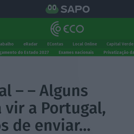
rabalho
eRadar
EContas
Local Online
Capital Verde
çamento do Estado 2027
Exames nacionais
Privatização d
al – – Alguns
vir a Portugal,
os de enviar…