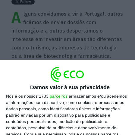
A
lguns convidámos a vir a Portugal, outros
ficámos de enviar dossiês com
informação e a outros despertámos o
interesse em investir em áreas tão diferentes
como o turismo, as empresas de tecnologia
ou a área de biotecnologia farmacêutica.
Alguns destes encontros que tivemos aqui
vão ter já ‘follow up’ marcado com encontros
em Lisboa com investidores que vêm ao nosso
Damos valor à sua privacidade
país.
Nós e os nossos 1733
parceiros
armazenamos e/ou acedemos
a informações num dispositivo, como cookies, e processamos
dados pessoais, como identificadores únicos e informações
padrão enviadas por um dispositivo para publicidade e
conteúdos personalizados, medição de publicidade e
conteúdos, pesquisa de audiências e desenvolvimento de
https://eco.sapo.pt/quote/caldeira-cabral-alguns-convidamos-a-vir-a-portugal-outros-ficamos-de-enviar-21/
Copiar
serviços.
Com a sua permissão, nós e os nossos parceiros