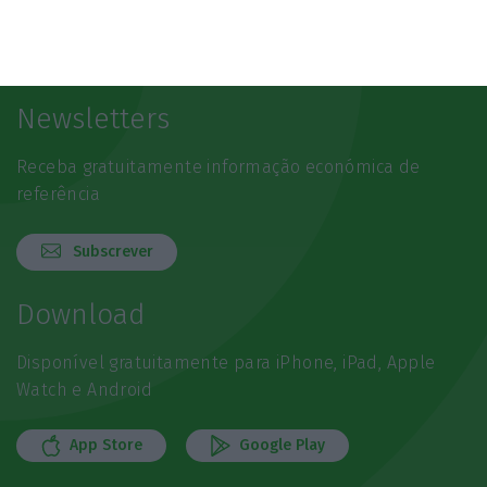
Newsletters
Receba gratuitamente informação económica de
referência
Subscrever
Download
Disponível gratuitamente para iPhone, iPad, Apple
Watch e Android
App Store
Google Play