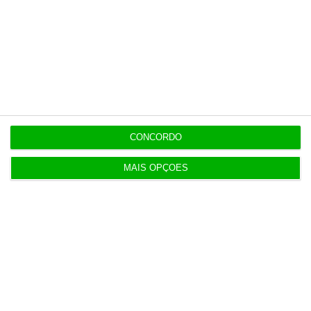
Populares
Atirar areia aos olhos, passatempo de verão
deste Governo
CONCORDO
6 Agosto 2026
MAIS OPÇÕES
TAP levaria Lufthansa a liderar rotas para América
do Sul
4 Agosto 2026
ExpressGlass reforça digital para ligação aos
profissionais