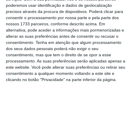
poderemos usar identificação e dados de geolocalização
precisos através da procura de dispositivos. Poderá clicar para
consentir o processamento por nossa parte e pela parte dos
Assine o ECO Premium
nossos 1733 parceiros, conforme descrito acima. Em
alternativa, pode aceder a informações mais pormenorizadas e
alterar as suas preferências antes de consentir ou recusar o
No momento em que a informação é
consentimento.
Tenha em atenção que algum processamento
mais importante do que nunca, apoie
dos seus dados pessoais poderá não exigir o seu
o jornalismo independente e rigoroso.
consentimento, mas que tem o direito de se opor a esse
processamento. As suas preferências serão aplicadas apenas a
este website. Você pode alterar suas preferências ou retirar seu
De que forma? Assine o ECO Premium e
consentimento a qualquer momento voltando a este site e
clicando no botão "Privacidade" na parte inferior da página.
tenha acesso a notícias exclusivas, à
opinião que conta, às reportagens e
especiais que mostram o outro lado da
história.
Esta assinatura é uma forma de apoiar
o ECO e os seus jornalistas. A nossa