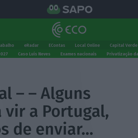
rabalho
eRadar
EContas
Local Online
Capital Verde
2027
Caso Luís Neves
Exames nacionais
Privatização d
al – – Alguns
vir a Portugal,
os de enviar…