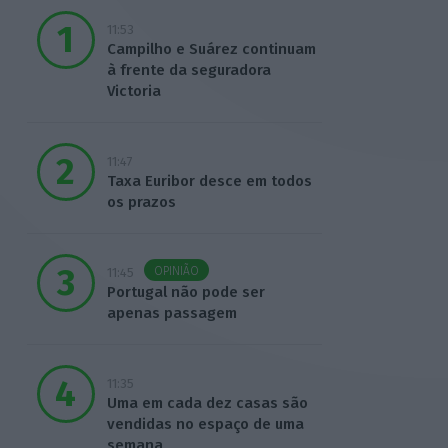
11:53
Campilho e Suárez continuam
à frente da seguradora
Victoria
11:47
Taxa Euribor desce em todos
os prazos
OPINIÃO
11:45
Portugal não pode ser
apenas passagem
11:35
Uma em cada dez casas são
vendidas no espaço de uma
semana