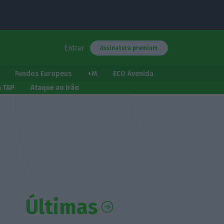
Entrar
Assinatura premium
Fundos Europeus
+M
ECO Avenida
a TAP
Ataque ao Irão
Últimas