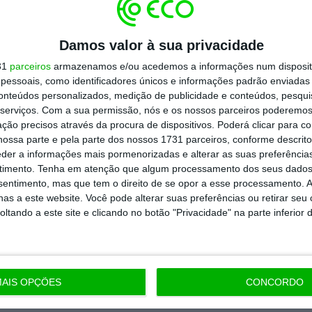
Assine já
Damos valor à sua privacidade
todos os planos
31
parceiros
armazenamos e/ou acedemos a informações num dispositi
essoais, como identificadores únicos e informações padrão enviadas 
conteúdos personalizados, medição de publicidade e conteúdos, pesqui
serviços.
Com a sua permissão, nós e os nossos parceiros poderemos 
ção precisos através da procura de dispositivos. Poderá clicar para co
ossa parte e pela parte dos nossos 1731 parceiros, conforme descrit
eder a informações mais pormenorizadas e alterar as suas preferência
timento.
Tenha em atenção que algum processamento dos seus dados
nsentimento, mas que tem o direito de se opor a esse processamento. A
as a este website. Você pode alterar suas preferências ou retirar seu
tando a este site e clicando no botão "Privacidade" na parte inferior 
AIS OPÇÕES
CONCORDO