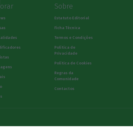
lorar
Sobre
ews
Estatuto Editorial
sas
Ficha Técnica
alidades
Termos e Condições
ificadores
Política de
Privacidade
istas
Política de Cookies
tagens
Regras da
ais
Comunidade
o
Contactos
s