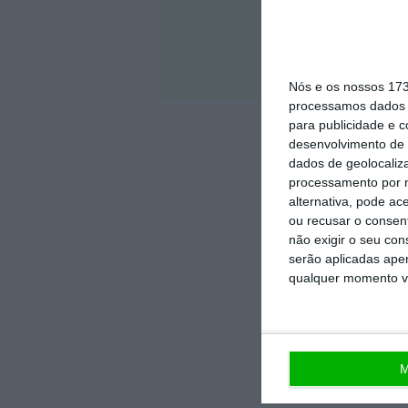
Veja 
Nós e os nossos 17
processamos dados p
para publicidade e 
desenvolvimento de 
dados de geolocaliza
processamento por n
alternativa, pode ac
ou recusar o consen
não exigir o seu co
serão aplicadas apen
qualquer momento vol
M