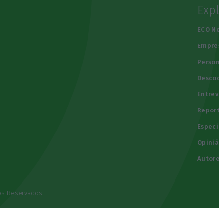
Exp
e
ECO N
Empre
Person
Descod
Entrev
Repor
Especi
Opiniã
Autore
tos Reservados