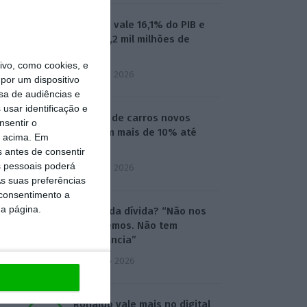
Turismo vale 16,1% do PIB e
gera 36,2 mil milhões de
euros
vo, como cookies, e
3 Agosto 2026
por um dispositivo
sa de audiências e
usar identificação e
Vendas de carros novos
nsentir o
crescem mais de 10% até
o acima. Em
julho
s antes de consentir
 pessoais poderá
3 Agosto 2026
s suas preferências
 consentimento a
da página.
Subida da dívida? “Não nos
assustemos. Não tem
importância”
4 Agosto 2026
Ronaldo vale mais no digital