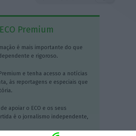
 ECO Premium
mação é mais importante do que
dependente e rigoroso.
Premium e tenha acesso a notícias
nta, às reportagens e especiais que
ória.
 de apoiar o ECO e os seus
artida é o jornalismo independente,