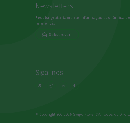
Newsletters
Receba gratuitamente informação económica d
referência
Subscrever
Siga-nos
© Copyright ECO 2026 Swipe News, SA. Todos os Direi