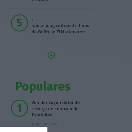
11:28
Irão ameaça infraestruturas
do Golfo se EUA atacarem
Populares
Von der Leyen defende
reforço de controlo de
fronteiras
1 Agosto 2026