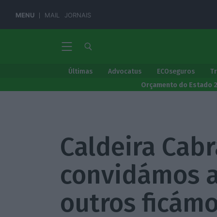
MENU
MAIL
JORNAIS
Últimas
Advocatus
ECOseguros
T
Orçamento do Estado 
Caldeira Cabr
convidámos a 
outros ficám