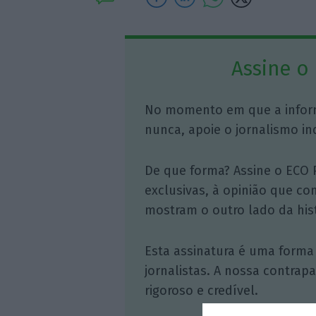
Assine o
No momento em que a infor
nunca, apoie o jornalismo in
De que forma? Assine o ECO 
exclusivas, à opinião que co
mostram o outro lado da hist
Esta assinatura é uma forma
jornalistas. A nossa contrap
rigoroso e credível.