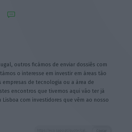
tugal, outros ficámos de enviar dossiês com
támos o interesse em investir em áreas tão
s empresas de tecnologia ou a área de
stes encontros que tivemos aqui vão ter já
 Lisboa com investidores que vêm ao nosso
https://eco.sapo.pt/quote/caldeira-cabral-alguns-convidamos-a-vir-a-portugal-outros-ficamos-de-enviar-32/
Copiar