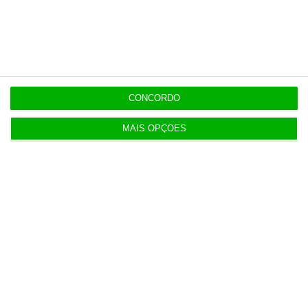
Populares
Perdoai-lhes, São “Nossos”
3 Agosto 2026
CONCORDO
Dívida pública sobe para 93% do PIB no segundo
trimestre
MAIS OPÇÕES
3 Agosto 2026
IL pede ao PR para estancar o “degradar das
instituições”
3 Agosto 2026
UE reforça fronteiras e mecanismos de regresso
de migrantes
4 Agosto 2026