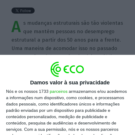
A
s mudanças estruturais são tão violentas
que mantém pessoas no desemprego
estrutural a partir dos 50 anos para a frente.
Uma maneira de acomodar isso no passado
era transformá-los em funcionários públicos.
Damos valor à sua privacidade
Nós e os nossos 1733
parceiros
armazenamos e/ou acedemos
https://eco.sapo.pt/quote/carlos-pereira-da-silva-as-mudancas-estruturais-sao-tao-violentas-que-mantem-pessoas-no-7/
Copiar
a informações num dispositivo, como cookies, e processamos
dados pessoais, como identificadores únicos e informações
padrão enviadas por um dispositivo para publicidade e
conteúdos personalizados, medição de publicidade e
Assine o ECO Premium
conteúdos, pesquisa de audiências e desenvolvimento de
serviços.
Com a sua permissão, nós e os nossos parceiros