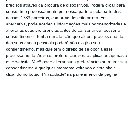
precisos através da procura de dispositivos. Poderá clicar para
o jornalismo independente e rigoroso.
consentir o processamento por nossa parte e pela parte dos
nossos 1733 parceiros, conforme descrito acima. Em
De que forma? Assine o ECO Premium e
alternativa, pode aceder a informações mais pormenorizadas e
alterar as suas preferências antes de consentir ou recusar o
tenha acesso a notícias exclusivas, à
consentimento.
Tenha em atenção que algum processamento
opinião que conta, às reportagens e
dos seus dados pessoais poderá não exigir o seu
especiais que mostram o outro lado da
consentimento, mas que tem o direito de se opor a esse
processamento. As suas preferências serão aplicadas apenas a
história.
este website. Você pode alterar suas preferências ou retirar seu
consentimento a qualquer momento voltando a este site e
Esta assinatura é uma forma de apoiar
clicando no botão "Privacidade" na parte inferior da página.
o ECO e os seus jornalistas. A nossa
contrapartida é o jornalismo
independente, rigoroso e credível.
Assine já
Veja todos os planos