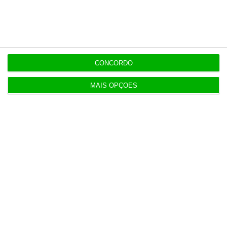
Tumultos pós-eleições aumentam 55% sinistros
da EMOSE
4 Agosto 2026
Euribor desce a três e a seis meses e sobe a 12
CONCORDO
meses
5 Agosto 2026
MAIS OPÇÕES
Imobiliárias batem recordes com menos casas
vendidas
6 Agosto 2026
Ministério da Justiça pede auditoria à Polícia
Judiciária
6 Agosto 2026