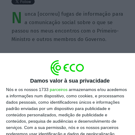
N
unca [ocorreu] fugas de informação para
a comunicação social sobre o que se
passou nos meus encontros com o Primeiro-
Ministro e outros membros do Governo.
https://eco.sapo.pt/quote/cavaco-silva-nunca-ocorreu-fugas-de-informacao-para-a-comunicacao-social-sobre-4/
Copiar
Damos valor à sua privacidade
Nós e os nossos 1733
parceiros
armazenamos e/ou acedemos
a informações num dispositivo, como cookies, e processamos
dados pessoais, como identificadores únicos e informações
Assine o ECO Premium
padrão enviadas por um dispositivo para publicidade e
conteúdos personalizados, medição de publicidade e
conteúdos, pesquisa de audiências e desenvolvimento de
No momento em que a informação é
serviços.
Com a sua permissão, nós e os nossos parceiros
mais importante do que nunca, apoie
poderemos usar identificação e dados de geolocalização