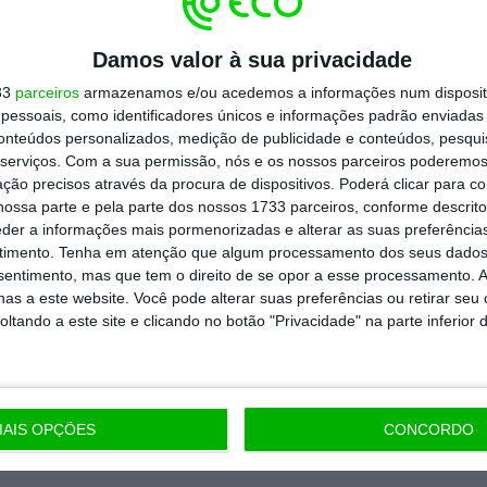
todos os planos
Damos valor à sua privacidade
33
parceiros
armazenamos e/ou acedemos a informações num dispositi
essoais, como identificadores únicos e informações padrão enviadas 
conteúdos personalizados, medição de publicidade e conteúdos, pesqui
serviços.
Com a sua permissão, nós e os nossos parceiros poderemos 
ção precisos através da procura de dispositivos. Poderá clicar para co
ossa parte e pela parte dos nossos 1733 parceiros, conforme descrit
eder a informações mais pormenorizadas e alterar as suas preferência
timento.
Tenha em atenção que algum processamento dos seus dados
nsentimento, mas que tem o direito de se opor a esse processamento. A
as a este website. Você pode alterar suas preferências ou retirar seu
tando a este site e clicando no botão "Privacidade" na parte inferior 
AIS OPÇÕES
CONCORDO