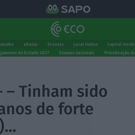
rabalho
eRadar
EContas
Local Online
Capital Verde
çamento do Estado 2027
Exames nacionais
Privatização d
– – Tinham sido
 anos de forte
…)…