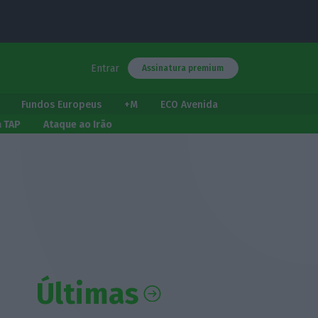
Entrar
Assinatura premium
Fundos Europeus
+M
ECO Avenida
a TAP
Ataque ao Irão
Últimas