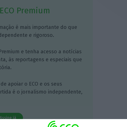
 ECO Premium
mação é mais importante do que
dependente e rigoroso.
Premium e tenha acesso a notícias
nta, às reportagens e especiais que
ória.
 de apoiar o ECO e os seus
artida é o jornalismo independente,
Assine já