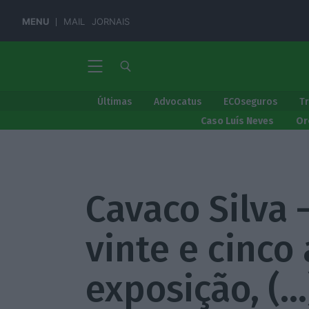
MENU
MAIL
JORNAIS
Últimas
Advocatus
ECOseguros
T
Caso Luís Neves
Or
Cavaco Silva 
vinte e cinco
exposição, (