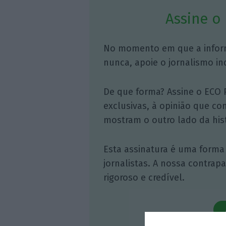
Assine o
No momento em que a infor
nunca, apoie o jornalismo in
De que forma? Assine o ECO 
exclusivas, à opinião que co
mostram o outro lado da hist
Esta assinatura é uma forma
jornalistas. A nossa contrap
rigoroso e credível.