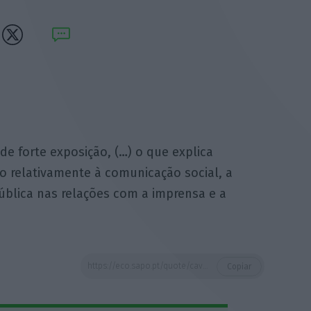
de forte exposição, (…) o que explica
relativamente à comunicação social, a
ública nas relações com a imprensa e a
https://eco.sapo.pt/quote/cavaco-silva-tinham-sido-vinte-e-cinco-anos-de-forte-exposicao-10/
Copiar