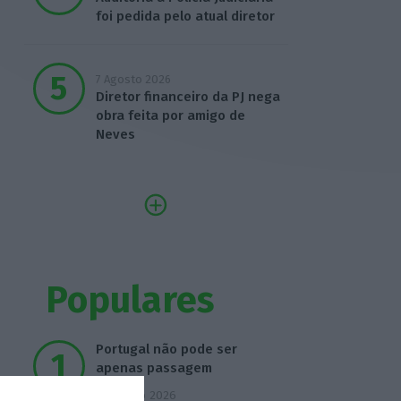
foi pedida pelo atual diretor
7 Agosto 2026
Diretor financeiro da PJ nega
obra feita por amigo de
Neves
Populares
Portugal não pode ser
apenas passagem
6 Agosto 2026