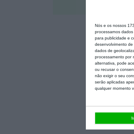
Veja 
Nós e os nossos 17
processamos dados p
para publicidade e 
desenvolvimento de 
dados de geolocaliza
processamento por n
alternativa, pode ac
ou recusar o consen
não exigir o seu co
serão aplicadas apen
qualquer momento vol
M