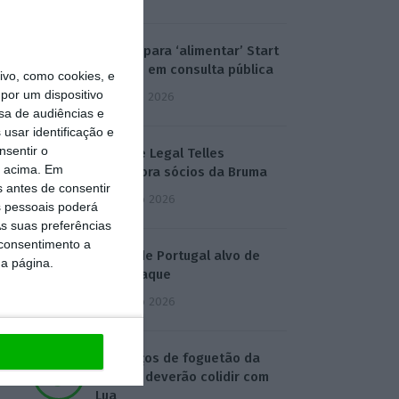
Eólicas para ‘alimentar’ Start
Campus em consulta pública
vo, como cookies, e
por um dispositivo
3 Agosto 2026
sa de audiências e
usar identificação e
nsentir o
Deloitte Legal Telles
o acima. Em
assessora sócios da Bruma
s antes de consentir
4 Agosto 2026
 pessoais poderá
s suas preferências
 consentimento a
Águas de Portugal alvo de
da página.
ciberataque
4 Agosto 2026
Destroços de foguetão da
SpaceX deverão colidir com
Lua