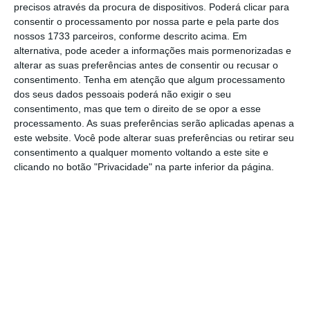
precisos através da procura de dispositivos. Poderá clicar para
consentir o processamento por nossa parte e pela parte dos
De que forma? Assine o ECO Premium e
nossos 1733 parceiros, conforme descrito acima. Em
alternativa, pode aceder a informações mais pormenorizadas e
tenha acesso a notícias exclusivas, à
alterar as suas preferências antes de consentir ou recusar o
opinião que conta, às reportagens e
consentimento.
Tenha em atenção que algum processamento
especiais que mostram o outro lado da
dos seus dados pessoais poderá não exigir o seu
consentimento, mas que tem o direito de se opor a esse
história.
processamento. As suas preferências serão aplicadas apenas a
este website. Você pode alterar suas preferências ou retirar seu
Esta assinatura é uma forma de apoiar
consentimento a qualquer momento voltando a este site e
clicando no botão "Privacidade" na parte inferior da página.
o ECO e os seus jornalistas. A nossa
contrapartida é o jornalismo
independente, rigoroso e credível.
Assine já
Veja todos os planos