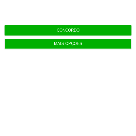
6 Agosto 2026
“Riscos associados à IA devem ser levados muito
a sério”
CONCORDO
3 Agosto 2026
MAIS OPÇÕES
Mau tempo. IEFP recebe 269 pedidos de
prolongamento de apoio
4 Agosto 2026
Cerca de 72.000 pessoas entraram em Ceuta
ilegalmente
4 Agosto 2026
Lucro do Montepio desce 17% castigado por ‘one
offs’