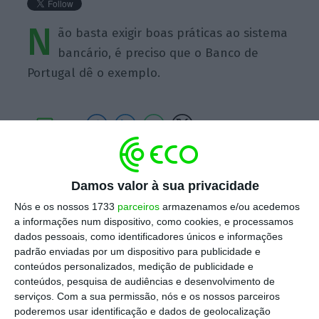
N
ão basta exigir boas práticas ao sistema
bancário, é preciso que o Banco de
Portugal dê o exemplo.
https://eco.sapo.pt/quote/cecilia-meireles-nao-basta-exigir-boas-praticas-ao-sistema-bancario-e-preciso-3/
Copiar
Damos valor à sua privacidade
Nós e os nossos 1733
parceiros
armazenamos e/ou acedemos
a informações num dispositivo, como cookies, e processamos
Assine o ECO Premium
dados pessoais, como identificadores únicos e informações
padrão enviadas por um dispositivo para publicidade e
conteúdos personalizados, medição de publicidade e
No momento em que a informação é
conteúdos, pesquisa de audiências e desenvolvimento de
mais importante do que nunca, apoie
serviços.
Com a sua permissão, nós e os nossos parceiros
poderemos usar identificação e dados de geolocalização
o jornalismo independente e rigoroso.