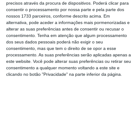
precisos através da procura de dispositivos. Poderá clicar para
consentir o processamento por nossa parte e pela parte dos
De que forma? Assine o ECO Premium e
nossos 1733 parceiros, conforme descrito acima. Em
alternativa, pode aceder a informações mais pormenorizadas e
tenha acesso a notícias exclusivas, à
alterar as suas preferências antes de consentir ou recusar o
opinião que conta, às reportagens e
consentimento.
Tenha em atenção que algum processamento
especiais que mostram o outro lado da
dos seus dados pessoais poderá não exigir o seu
consentimento, mas que tem o direito de se opor a esse
história.
processamento. As suas preferências serão aplicadas apenas a
este website. Você pode alterar suas preferências ou retirar seu
Esta assinatura é uma forma de apoiar
consentimento a qualquer momento voltando a este site e
clicando no botão "Privacidade" na parte inferior da página.
o ECO e os seus jornalistas. A nossa
contrapartida é o jornalismo
independente, rigoroso e credível.
Assine já
Veja todos os planos