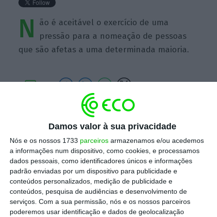
N
ão é aceitável o exercício de uma
pressão para a nomeação de pessoas
que são afetas a uma determinada maioria.
https://eco.sapo.pt/quote/cecilia-meireles-nao-e-aceitavel-o-exercicio-de-uma-pressao-para-a-7/
Copiar
Damos valor à sua privacidade
Nós e os nossos 1733
parceiros
armazenamos e/ou acedemos
a informações num dispositivo, como cookies, e processamos
Assine o ECO Premium
dados pessoais, como identificadores únicos e informações
padrão enviadas por um dispositivo para publicidade e
conteúdos personalizados, medição de publicidade e
No momento em que a informação é
conteúdos, pesquisa de audiências e desenvolvimento de
mais importante do que nunca, apoie
serviços.
Com a sua permissão, nós e os nossos parceiros
poderemos usar identificação e dados de geolocalização
o jornalismo independente e rigoroso.