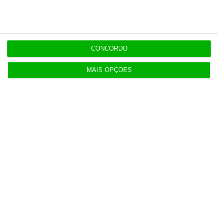
5 Agosto 2026
Mau tempo: Pagamento por isenção das
portagens virá do OE
CONCORDO
4 Agosto 2026
MAIS OPÇÕES
Receitas da SpaceX disparam 92% e superam
previsões
4 Agosto 2026
Dazn Portugal renova direitos da Premier League
até 2031
5 Agosto 2026
Consórcio da Mota-Engil aponta motivos para
excluir rival