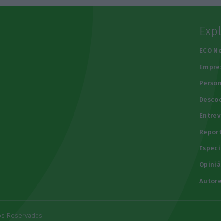
Exp
e
ECO N
Empre
Person
Descod
Entrev
Repor
Especi
Opiniã
Autore
tos Reservados