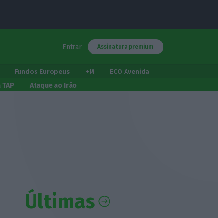
Entrar
Assinatura premium
Fundos Europeus
+M
ECO Avenida
a TAP
Ataque ao Irão
Últimas