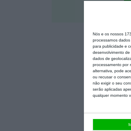
Veja 
Nós e os nossos 17
processamos dados p
para publicidade e 
desenvolvimento de 
dados de geolocaliza
processamento por n
alternativa, pode ac
ou recusar o consen
não exigir o seu co
serão aplicadas apen
qualquer momento vol
M