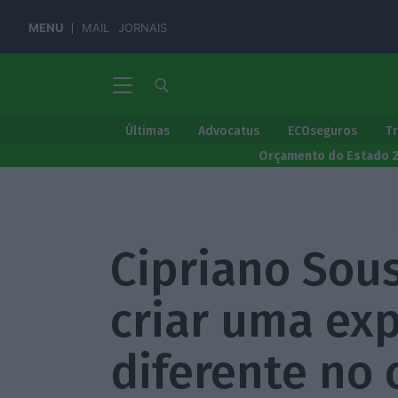
MENU
MAIL
JORNAIS
Últimas
Advocatus
ECOseguros
T
Orçamento do Estado 
Cipriano Sou
criar uma exp
diferente no 