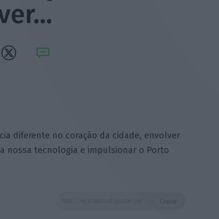
lver…
ia diferente no coração da cidade, envolver
a nossa tecnologia e impulsionar o Porto
https://eco.sapo.pt/quote/cipriano-sousa-queremos-criar-uma-experiencia-diferente-no-coracao-da-cidade-envolver-19/
Copiar