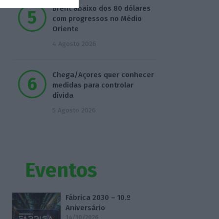
Brent abaixo dos 80 dólares
com progressos no Médio
Oriente
4 Agosto 2026
Chega/Açores quer conhecer
medidas para controlar
dívida
5 Agosto 2026
Eventos
Fábrica 2030 – 10.º
Aniversário
14/10/2026