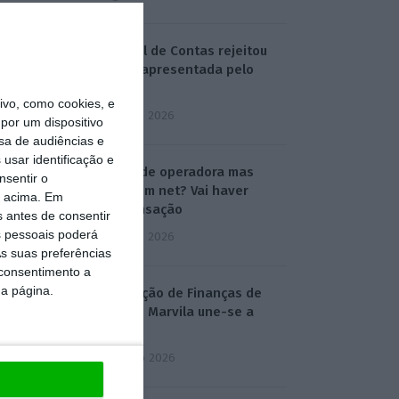
Tribunal de Contas rejeitou
queixa apresentada pelo
PSOE
vo, como cookies, e
3 Agosto 2026
por um dispositivo
sa de audiências e
usar identificação e
Mudou de operadora mas
nsentir o
ficou sem net? Vai haver
o acima. Em
compensação
s antes de consentir
 pessoais poderá
3 Agosto 2026
s suas preferências
 consentimento a
da página.
Repartição de Finanças de
Beato e Marvila une-se a
Olivais
4 Agosto 2026