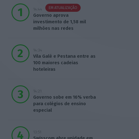
EM ATUALIZAÇÃO
14:44
Governo aprova
investimento de 1,58 mil
milhões nas redes
14:34
Vila Galé e Pestana entre as
100 maiores cadeias
hoteleiras
14:21
Governo sobe em 16% verba
para colégios de ensino
especial
13:51
Swisscom abre unidade em