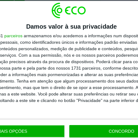
todos os planos
Damos valor à sua privacidade
31
parceiros
armazenamos e/ou acedemos a informações num dispositi
essoais, como identificadores únicos e informações padrão enviadas 
conteúdos personalizados, medição de publicidade e conteúdos, pesqui
serviços.
Com a sua permissão, nós e os nossos parceiros poderemos 
ção precisos através da procura de dispositivos. Poderá clicar para co
ossa parte e pela parte dos nossos 1731 parceiros, conforme descrit
eder a informações mais pormenorizadas e alterar as suas preferência
timento.
Tenha em atenção que algum processamento dos seus dados
nsentimento, mas que tem o direito de se opor a esse processamento. A
as a este website. Você pode alterar suas preferências ou retirar seu
tando a este site e clicando no botão "Privacidade" na parte inferior 
AIS OPÇÕES
CONCORDO