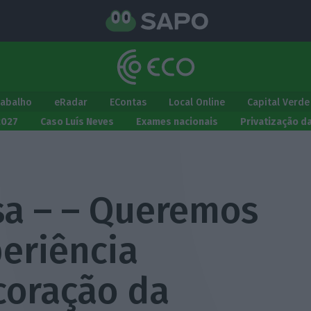
rabalho
eRadar
EContas
Local Online
Capital Verde
2027
Caso Luís Neves
Exames nacionais
Privatização d
sa – – Queremos
eriência
coração da