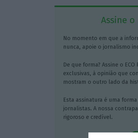
Assine o
No momento em que a infor
nunca, apoie o jornalismo in
De que forma? Assine o ECO 
exclusivas, à opinião que co
mostram o outro lado da hist
Esta assinatura é uma forma
jornalistas. A nossa contrap
rigoroso e credível.