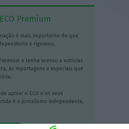
 ECO Premium
mação é mais importante do que
dependente e rigoroso.
Premium e tenha acesso a notícias
nta, às reportagens e especiais que
ória.
 de apoiar o ECO e os seus
artida é o jornalismo independente,
Assine já