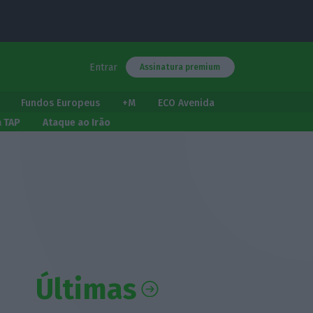
Entrar
Assinatura premium
Fundos Europeus
+M
ECO Avenida
a TAP
Ataque ao Irão
Últimas