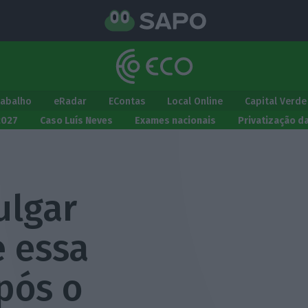
rabalho
eRadar
EContas
Local Online
Capital Verde
2027
Caso Luís Neves
Exames nacionais
Privatização d
ulgar
 essa
pós o