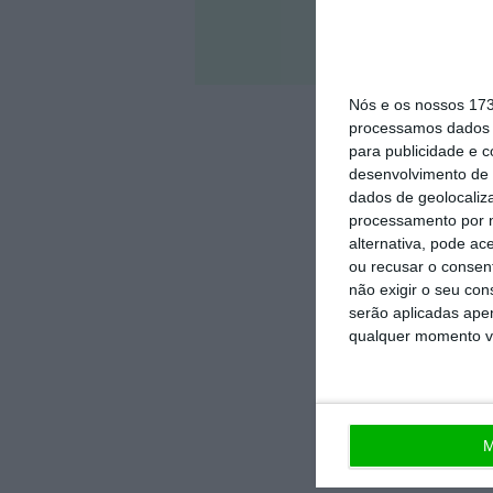
Veja 
Nós e os nossos 17
processamos dados p
para publicidade e 
desenvolvimento de 
dados de geolocaliza
processamento por n
alternativa, pode ac
ou recusar o consen
não exigir o seu co
serão aplicadas apen
qualquer momento vol
M