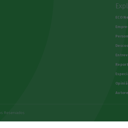
Exp
e
ECO N
Empre
Person
Descod
Entrev
Repor
Especi
Opiniã
Autore
tos Reservados