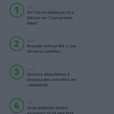
12:55
DST foi escolhida por PJ e
MAI por ter “o preço mais
baixo”
12:48
Bruxelas reforça IRIS 2 com
66 novos satélites
11:49
Governo alivia limites à
despesa dos concelhos em
calamidade
11:27
Onde publicitar fundos
europeus? Já há uma lista