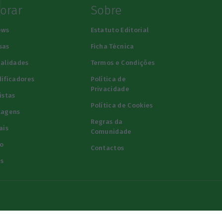
lorar
Sobre
ews
Estatuto Editorial
sas
Ficha Técnica
alidades
Termos e Condições
ificadores
Política de
Privacidade
istas
Política de Cookies
tagens
Regras da
ais
Comunidade
o
Contactos
s