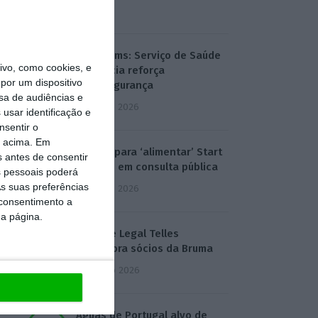
7:02
T-Systems: Serviço de Saúde
vo, como cookies, e
de Múrcia reforça
por um dispositivo
cibersegurança
sa de audiências e
3 Agosto 2026
usar identificação e
nsentir o
o acima. Em
Eólicas para ‘alimentar’ Start
s antes de consentir
Campus em consulta pública
 pessoais poderá
s suas preferências
3 Agosto 2026
 consentimento a
da página.
Deloitte Legal Telles
assessora sócios da Bruma
4 Agosto 2026
Águas de Portugal alvo de