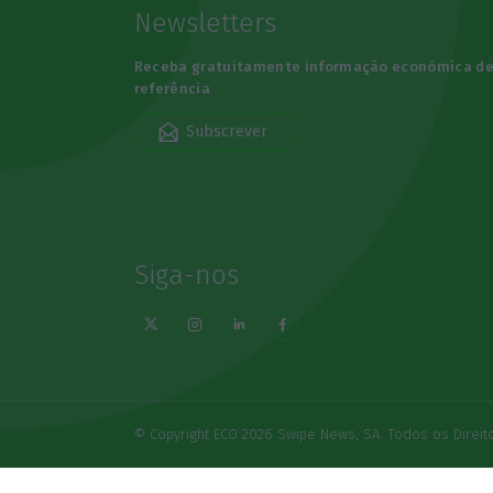
Newsletters
Receba gratuitamente informação económica d
referência
Subscrever
Siga-nos
© Copyright ECO 2026 Swipe News, SA. Todos os Direi