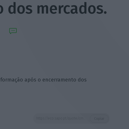
 dos mercados.
informação após o encerramento dos
https://eco.sapo.pt/quote/cmvm-divulgar-publicamente-essa-informacao-apos-o-encerramento-dos-mercados-31/
Copiar