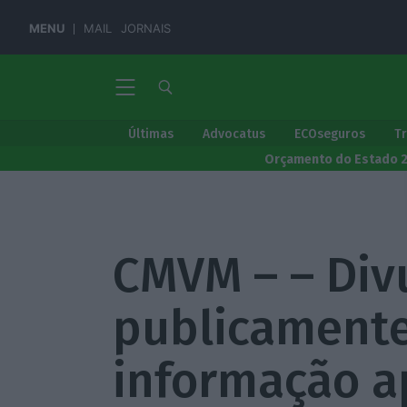
MENU
MAIL
JORNAIS
Últimas
Advocatus
ECOseguros
T
Orçamento do Estado 
CMVM – – Div
publicamente
informação a