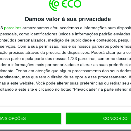
todos os planos
Damos valor à sua privacidade
33
parceiros
armazenamos e/ou acedemos a informações num dispositi
essoais, como identificadores únicos e informações padrão enviadas 
conteúdos personalizados, medição de publicidade e conteúdos, pesqui
serviços.
Com a sua permissão, nós e os nossos parceiros poderemos 
ção precisos através da procura de dispositivos. Poderá clicar para co
ossa parte e pela parte dos nossos 1733 parceiros, conforme descrit
eder a informações mais pormenorizadas e alterar as suas preferência
timento.
Tenha em atenção que algum processamento dos seus dados
nsentimento, mas que tem o direito de se opor a esse processamento. A
as a este website. Você pode alterar suas preferências ou retirar seu
tando a este site e clicando no botão "Privacidade" na parte inferior 
AIS OPÇÕES
CONCORDO