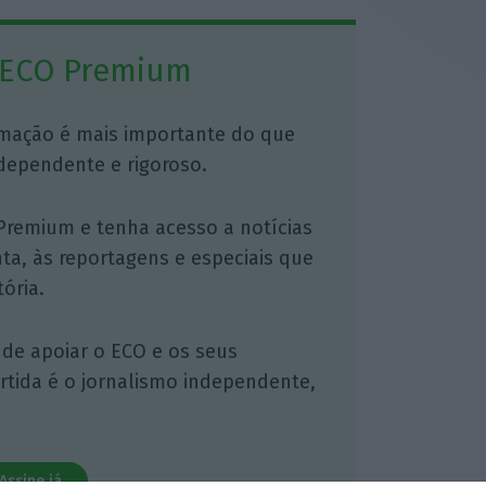
 ECO Premium
mação é mais importante do que
dependente e rigoroso.
Premium e tenha acesso a notícias
nta, às reportagens e especiais que
ória.
 de apoiar o ECO e os seus
artida é o jornalismo independente,
Assine já