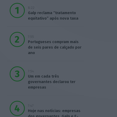
8:22
Galp reclama “tratamento
equitativo” após nova taxa
7:55
Portugueses compram mais
de seis pares de calçado por
ano
7:54
Um em cada três
governantes declarou ter
empresas
7:47
Hoje nas notícias: empresas
dos governantes, Galp e E-