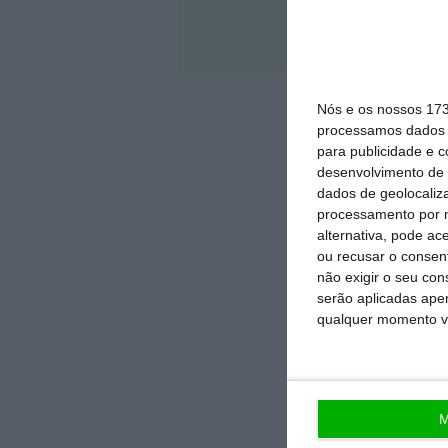
Veja 
Nós e os nossos 17
processamos dados p
para publicidade e 
desenvolvimento de 
dados de geolocaliza
processamento por n
alternativa, pode ac
ou recusar o consen
não exigir o seu co
serão aplicadas apen
qualquer momento vol
M