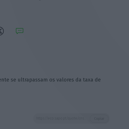
ente se ultrapassam os valores da taxa de
https://eco.sapo.pt/quote/cristina-siza-vieira-este-sera-o-ano-em-que-finalmente-se-ultrapassam-os-2/
Copiar