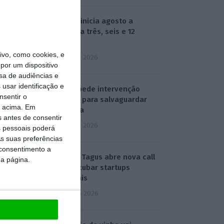
Euribor inicia agosto a
descer a três, seis e 12
meses
vo, como cookies, e
3 Agosto 2026
por um dispositivo
sa de audiências e
usar identificação e
SEDES pede intervenção
nsentir o
política para salvaguardar
o acima. Em
refinaria
s antes de consentir
3 Agosto 2026
 pessoais poderá
s suas preferências
 consentimento a
ESA BIC Tagus abre nova call
da página.
para incubar startups
espaciais
4 Agosto 2026