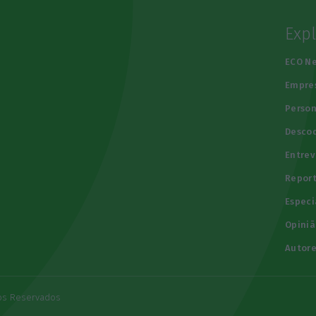
Exp
e
ECO N
Empre
Person
Descod
Entrev
Repor
Especi
Opiniã
Autore
tos Reservados