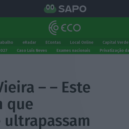
rabalho
eRadar
EContas
Local Online
Capital Verde
2027
Caso Luís Neves
Exames nacionais
Privatização d
Vieira – – Este
m que
e ultrapassam