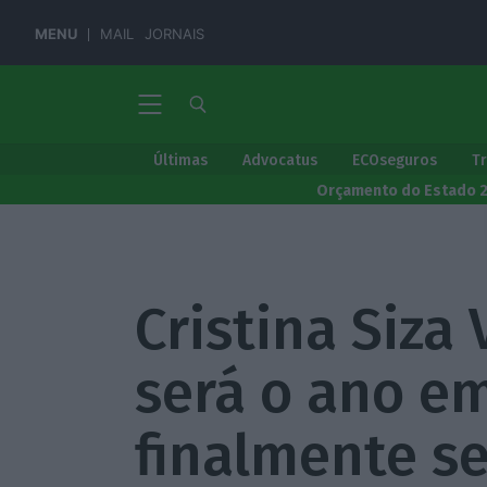
MENU
MAIL
JORNAIS
Últimas
Advocatus
ECOseguros
T
Orçamento do Estado 
Cristina Siza 
será o ano e
finalmente s