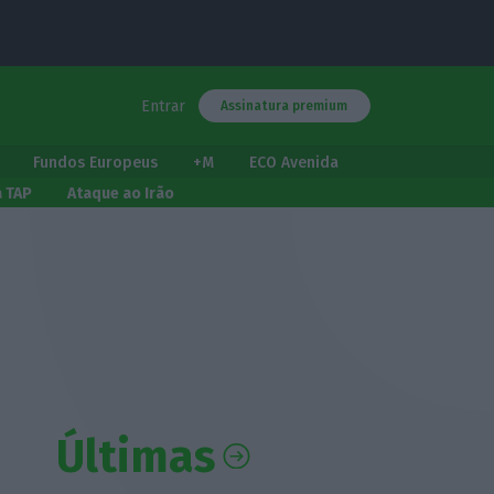
Entrar
Assinatura premium
Fundos Europeus
+M
ECO Avenida
a TAP
Ataque ao Irão
Últimas