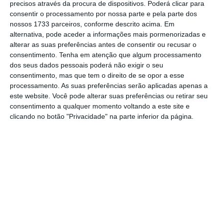
precisos através da procura de dispositivos. Poderá clicar para
consentir o processamento por nossa parte e pela parte dos
De que forma? Assine o ECO Premium e
nossos 1733 parceiros, conforme descrito acima. Em
alternativa, pode aceder a informações mais pormenorizadas e
tenha acesso a notícias exclusivas, à
alterar as suas preferências antes de consentir ou recusar o
opinião que conta, às reportagens e
consentimento.
Tenha em atenção que algum processamento
especiais que mostram o outro lado da
dos seus dados pessoais poderá não exigir o seu
consentimento, mas que tem o direito de se opor a esse
história.
processamento. As suas preferências serão aplicadas apenas a
este website. Você pode alterar suas preferências ou retirar seu
Esta assinatura é uma forma de apoiar
consentimento a qualquer momento voltando a este site e
clicando no botão "Privacidade" na parte inferior da página.
o ECO e os seus jornalistas. A nossa
contrapartida é o jornalismo
independente, rigoroso e credível.
Assine já
Veja todos os planos