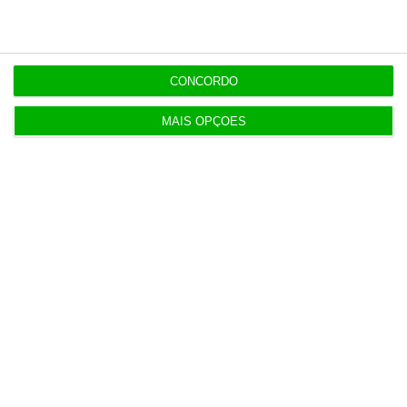
7 Agosto 2026
IL pede audição a Luís Neves e dono da
CONCORDO
Construbarcelos
MAIS OPÇÕES
5 Agosto 2026
Governo simplifica procedimentos nos tribunais
6 Agosto 2026
Vending de Oliveira do Bairro compra fábrica de
copos e café
6 Agosto 2026
Dotações para I&D dos governos da UE disparam
61% em 10 anos