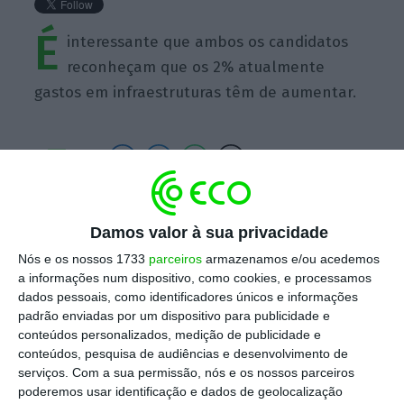
É
interessante que ambos os candidatos
reconheçam que os 2% atualmente
gastos em infraestruturas têm de aumentar.
https://eco.sapo.pt/quote/dana-redford-e-interessante-que-ambos-os-candidatos-reconhecam-que-os-2-22/
Copiar
Damos valor à sua privacidade
Nós e os nossos 1733
parceiros
armazenamos e/ou acedemos
a informações num dispositivo, como cookies, e processamos
Assine o ECO Premium
dados pessoais, como identificadores únicos e informações
padrão enviadas por um dispositivo para publicidade e
conteúdos personalizados, medição de publicidade e
No momento em que a informação é
conteúdos, pesquisa de audiências e desenvolvimento de
mais importante do que nunca, apoie
serviços.
Com a sua permissão, nós e os nossos parceiros
poderemos usar identificação e dados de geolocalização
o jornalismo independente e rigoroso.