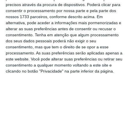
precisos através da procura de dispositivos. Poderá clicar para
No momento em que a informação é
consentir o processamento por nossa parte e pela parte dos
mais importante do que nunca, apoie
nossos 1733 parceiros, conforme descrito acima. Em
o jornalismo independente e rigoroso.
alternativa, pode aceder a informações mais pormenorizadas e
alterar as suas preferências antes de consentir ou recusar o
consentimento.
Tenha em atenção que algum processamento
De que forma? Assine o ECO Premium e
dos seus dados pessoais poderá não exigir o seu
tenha acesso a notícias exclusivas, à
consentimento, mas que tem o direito de se opor a esse
processamento. As suas preferências serão aplicadas apenas a
opinião que conta, às reportagens e
este website. Você pode alterar suas preferências ou retirar seu
especiais que mostram o outro lado da
consentimento a qualquer momento voltando a este site e
história.
clicando no botão "Privacidade" na parte inferior da página.
Esta assinatura é uma forma de apoiar
o ECO e os seus jornalistas. A nossa
contrapartida é o jornalismo
independente, rigoroso e credível.