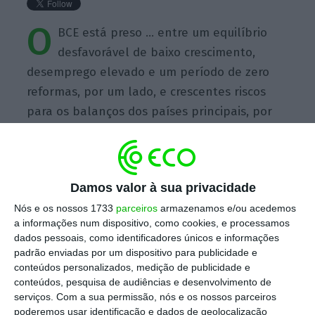
O
BCE está preso … entre um equilíbrio
desfavorável de baixo crescimento,
desemprego elevado e um período de zero
reformas, por um lado, e crescentes riscos
para os balanços dos países principais, por
outro.
Damos valor à sua privacidade
Nós e os nossos 1733
parceiros
armazenamos e/ou acedemos
a informações num dispositivo, como cookies, e processamos
https://eco.sapo.pt/quote/david-folkerts-landau-o-bce-esta-preso-entre-um-equilibrio-desfavoravel-de-2/
Copiar
dados pessoais, como identificadores únicos e informações
padrão enviadas por um dispositivo para publicidade e
conteúdos personalizados, medição de publicidade e
Assine o ECO Premium
conteúdos, pesquisa de audiências e desenvolvimento de
serviços.
Com a sua permissão, nós e os nossos parceiros
poderemos usar identificação e dados de geolocalização