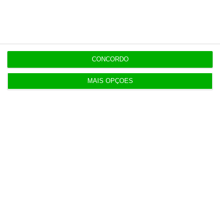
Populares
Combustíveis. Cinco propostas de política fiscal
3 Agosto 2026
CONCORDO
T-Systems: Serviço de Saúde de Múrcia reforça
MAIS OPÇÕES
cibersegurança
3 Agosto 2026
Eólicas para ‘alimentar’ Start Campus em consulta
pública
3 Agosto 2026
Deloitte Legal Telles assessora sócios da Bruma
4 Agosto 2026