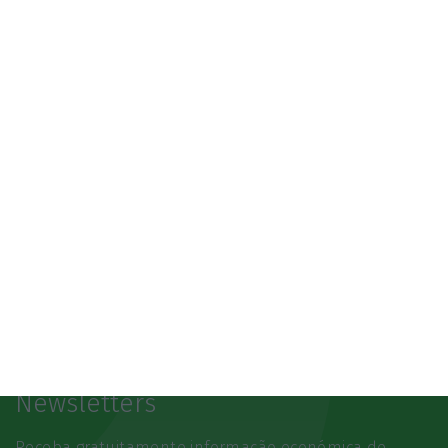
3.º Local Summit
07/10/2026
SAIBA MAIS
Newsletters
Receba gratuitamente informação económica de