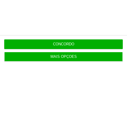
Populares
Neuraspace “em conversações” com Força Aérea
para instalar radar em base aérea
5 Agosto 2026
CONCORDO
Tebas critica posição do Real Madrid em relação à
MAIS OPÇÕES
FIFA
3 Agosto 2026
Governo mantém calendário do 3.º ciclo
3 Agosto 2026
TAP levaria Lufthansa a liderar rotas para América
do Sul