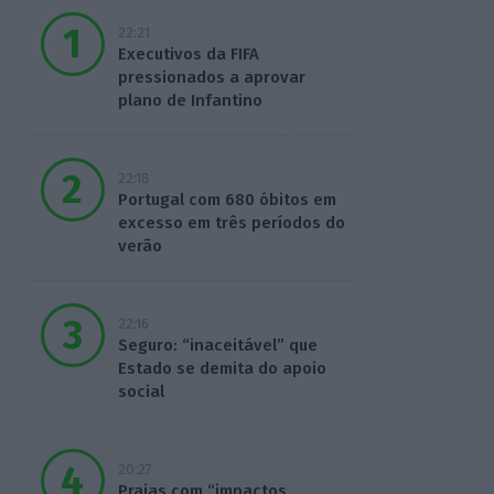
22:21
Executivos da FIFA
pressionados a aprovar
plano de Infantino
22:18
Portugal com 680 óbitos em
excesso em três períodos do
verão
22:16
Seguro: “inaceitável” que
Estado se demita do apoio
social
20:27
Praias com “impactos