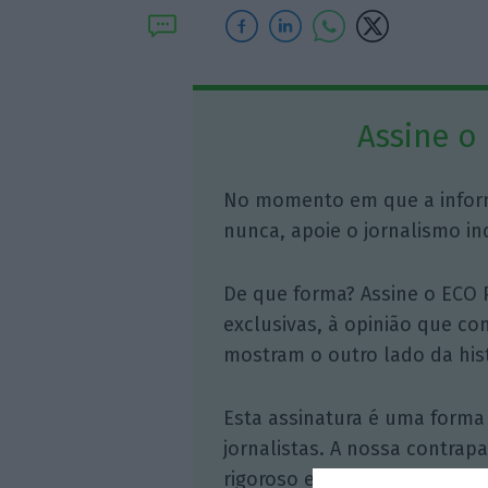
Assine o
No momento em que a infor
nunca, apoie o jornalismo in
De que forma? Assine o ECO 
exclusivas, à opinião que co
mostram o outro lado da hist
Esta assinatura é uma forma
jornalistas. A nossa contrap
rigoroso e credível.