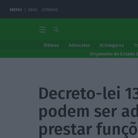
MENU
MAIL
JORNAIS
Últimas
Advocatus
ECOseguros
T
Orçamento do Estado 
Decreto-lei 1
podem ser ad
prestar funç