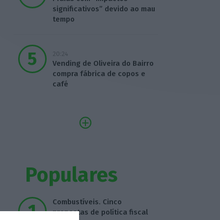
significativos” devido ao mau
tempo
20:24
Vending de Oliveira do Bairro
compra fábrica de copos e
café
Populares
Combustíveis. Cinco
propostas de política fiscal