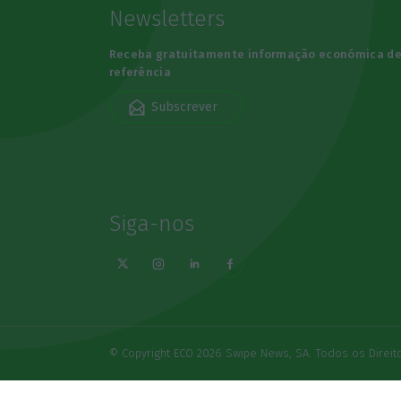
Newsletters
Receba gratuitamente informação económica d
referência
Subscrever
Siga-nos
© Copyright ECO 2026 Swipe News, SA. Todos os Direi