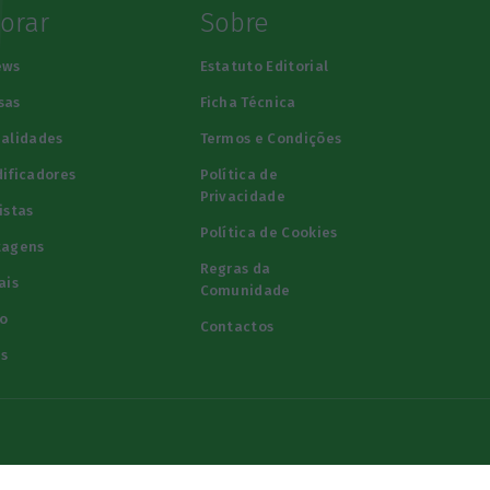
lorar
Sobre
ews
Estatuto Editorial
sas
Ficha Técnica
alidades
Termos e Condições
ificadores
Política de
Privacidade
istas
Política de Cookies
tagens
Regras da
ais
Comunidade
o
Contactos
s