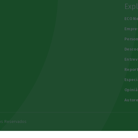
Exp
e
ECO N
Empre
Person
Descod
Entrev
Repor
Especi
Opiniã
Autore
tos Reservados