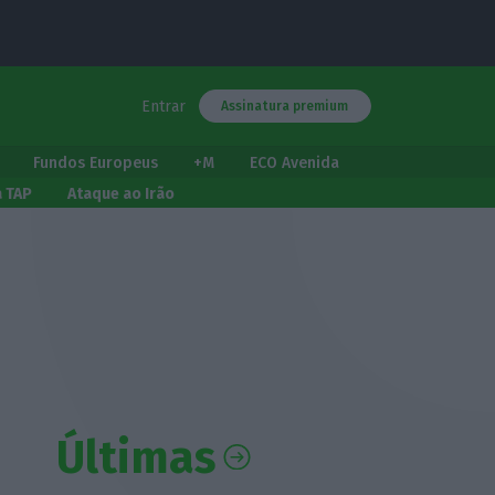
Entrar
Assinatura premium
Fundos Europeus
+M
ECO Avenida
a TAP
Ataque ao Irão
Últimas