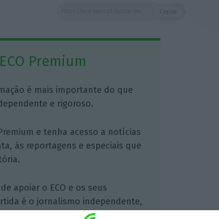
https://eco.sapo.pt/quote/decreto-lei-1332013-so-podem-ser-admitidos-a-prestar-funcoes-como-titulares-de-3/
Copiar
 ECO Premium
mação é mais importante do que
dependente e rigoroso.
Premium e tenha acesso a notícias
nta, às reportagens e especiais que
ória.
 de apoiar o ECO e os seus
artida é o jornalismo independente,