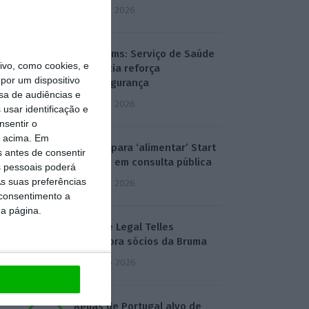
3 Agosto 2026
T-Systems: Serviço de Saúde
vo, como cookies, e
de Múrcia reforça
por um dispositivo
cibersegurança
sa de audiências e
3 Agosto 2026
usar identificação e
nsentir o
o acima. Em
Eólicas para ‘alimentar’ Start
s antes de consentir
Campus em consulta pública
 pessoais poderá
s suas preferências
3 Agosto 2026
 consentimento a
da página.
Deloitte Legal Telles
assessora sócios da Bruma
4 Agosto 2026
Águas de Portugal alvo de