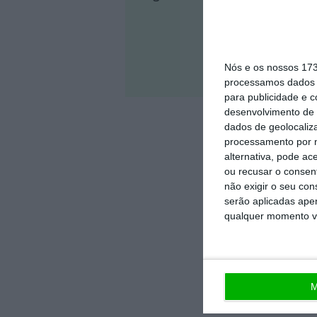
Nós e os nossos 17
Veja 
processamos dados p
para publicidade e 
desenvolvimento de 
dados de geolocaliza
processamento por n
alternativa, pode ac
ou recusar o consen
não exigir o seu co
serão aplicadas apen
qualquer momento vol
M