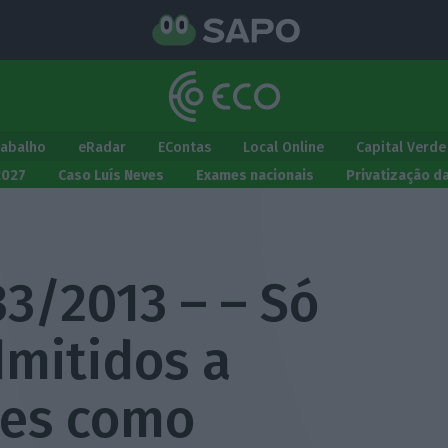
rabalho
eRadar
EContas
Local Online
Capital Verde
2027
Caso Luís Neves
Exames nacionais
Privatização d
33/2013 – – Só
mitidos a
ões como