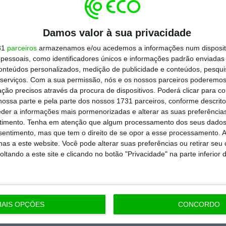
Assine já
Damos valor à sua privacidade
31
parceiros
armazenamos e/ou acedemos a informações num dispositi
todos os planos
essoais, como identificadores únicos e informações padrão enviadas 
conteúdos personalizados, medição de publicidade e conteúdos, pesqui
serviços.
Com a sua permissão, nós e os nossos parceiros poderemos 
ção precisos através da procura de dispositivos. Poderá clicar para co
ossa parte e pela parte dos nossos 1731 parceiros, conforme descrit
eder a informações mais pormenorizadas e alterar as suas preferência
timento.
Tenha em atenção que algum processamento dos seus dados
nsentimento, mas que tem o direito de se opor a esse processamento. A
as a este website. Você pode alterar suas preferências ou retirar seu
tando a este site e clicando no botão "Privacidade" na parte inferior 
AIS OPÇÕES
CONCORDO