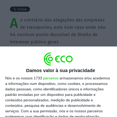
A
o contrário das alegações das empresas
de transportes, este éum caso onde não
há nenhum ponto discutível de Direito de
interesse público geral.
Damos valor à sua privacidade
https://eco.sapo.pt/quote/defesa-do-santander-2017-01-26-ao-contrario-das-alegacoes-das-empresas-de-transportes-este-eum-15/
Copiar
Nós e os nossos 1733
parceiros
armazenamos e/ou acedemos
a informações num dispositivo, como cookies, e processamos
dados pessoais, como identificadores únicos e informações
padrão enviadas por um dispositivo para publicidade e
Assine o ECO Premium
conteúdos personalizados, medição de publicidade e
conteúdos, pesquisa de audiências e desenvolvimento de
serviços.
Com a sua permissão, nós e os nossos parceiros
No momento em que a informação é
poderemos usar identificação e dados de geolocalização