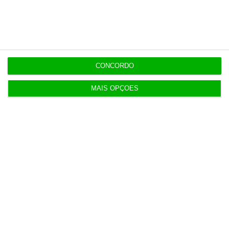
“Americanos consideram que há muita fruta
pendurada no futebol europeu”
7 Agosto 2026
CONCORDO
Candidaturas prolongadas até 10 de setembro
MAIS OPÇÕES
3 Agosto 2026
Há 2 candidatos a fornecer comboios de alta
velocidade à CP
3 Agosto 2026
Publicado contrato com consultora para pôr
ordem nos exames
4 Agosto 2026