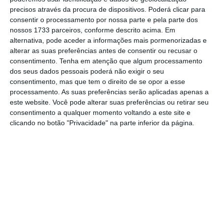
precisos através da procura de dispositivos. Poderá clicar para
mais importante do que nunca, apoie
consentir o processamento por nossa parte e pela parte dos
o jornalismo independente e rigoroso.
nossos 1733 parceiros, conforme descrito acima. Em
alternativa, pode aceder a informações mais pormenorizadas e
alterar as suas preferências antes de consentir ou recusar o
De que forma? Assine o ECO Premium e
consentimento.
Tenha em atenção que algum processamento
tenha acesso a notícias exclusivas, à
dos seus dados pessoais poderá não exigir o seu
opinião que conta, às reportagens e
consentimento, mas que tem o direito de se opor a esse
processamento. As suas preferências serão aplicadas apenas a
especiais que mostram o outro lado da
este website. Você pode alterar suas preferências ou retirar seu
história.
consentimento a qualquer momento voltando a este site e
clicando no botão "Privacidade" na parte inferior da página.
Esta assinatura é uma forma de apoiar
o ECO e os seus jornalistas. A nossa
contrapartida é o jornalismo
independente, rigoroso e credível.
Assine já