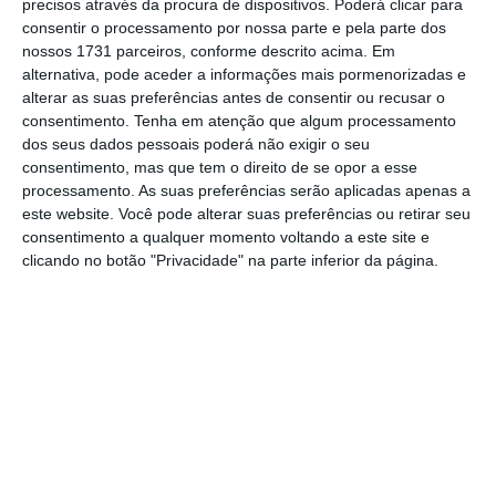
precisos através da procura de dispositivos. Poderá clicar para
consentir o processamento por nossa parte e pela parte dos
nossos 1731 parceiros, conforme descrito acima. Em
De que forma? Assine o ECO Premium e
alternativa, pode aceder a informações mais pormenorizadas e
tenha acesso a notícias exclusivas, à
alterar as suas preferências antes de consentir ou recusar o
opinião que conta, às reportagens e
consentimento.
Tenha em atenção que algum processamento
dos seus dados pessoais poderá não exigir o seu
especiais que mostram o outro lado da
consentimento, mas que tem o direito de se opor a esse
história.
processamento. As suas preferências serão aplicadas apenas a
este website. Você pode alterar suas preferências ou retirar seu
consentimento a qualquer momento voltando a este site e
Esta assinatura é uma forma de apoiar
clicando no botão "Privacidade" na parte inferior da página.
o ECO e os seus jornalistas. A nossa
contrapartida é o jornalismo
independente, rigoroso e credível.
Assine já
Veja todos os planos