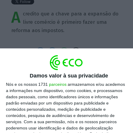
A
credito que a chave para a expansão do
livre comércio é primeiro fazer uma
reforma aos impostos.
https://eco.sapo.pt/quote/devin-nunes-acredito-que-a-chave-para-a-expansao-do-livre-comercio-4/
Copiar
Damos valor à sua privacidade
Nós e os nossos 1731
parceiros
armazenamos e/ou acedemos
a informações num dispositivo, como cookies, e processamos
Assine o ECO Premium
dados pessoais, como identificadores únicos e informações
padrão enviadas por um dispositivo para publicidade e
conteúdos personalizados, medição de publicidade e
No momento em que a informação é
conteúdos, pesquisa de audiências e desenvolvimento de
mais importante do que nunca, apoie
serviços.
Com a sua permissão, nós e os nossos parceiros
poderemos usar identificação e dados de geolocalização
o jornalismo independente e rigoroso.