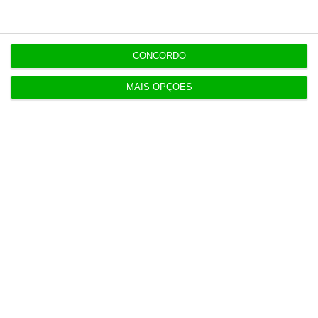
Irão anuncia possível acordo com Omã em Ormuz
2 Agosto 2026
CONCORDO
MAIS OPÇÕES
SRS Legal assessora Grupo Finançor na compra da
EMATER
3 Agosto 2026
IA: Europa quer tornar-se competitiva e reduzir
dependência
4 Agosto 2026
Ampliação da pista da ilha do Pico orçada em 24
milhões
4 Agosto 2026