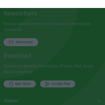
Newsletters
Receba gratuitamente informação económica de
referência
Subscrever
Download
Disponível gratuitamente para iPhone, iPad, Apple
Watch e Android
App Store
Google Play
Explorar