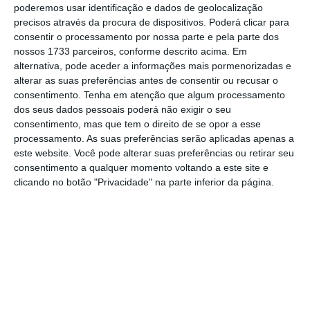
poderemos usar identificação e dados de geolocalização
Assine o ECO Premium
precisos através da procura de dispositivos. Poderá clicar para
consentir o processamento por nossa parte e pela parte dos
nossos 1733 parceiros, conforme descrito acima. Em
No momento em que a informação é
alternativa, pode aceder a informações mais pormenorizadas e
mais importante do que nunca, apoie
alterar as suas preferências antes de consentir ou recusar o
o jornalismo independente e rigoroso.
consentimento.
Tenha em atenção que algum processamento
dos seus dados pessoais poderá não exigir o seu
consentimento, mas que tem o direito de se opor a esse
De que forma? Assine o ECO Premium e
processamento. As suas preferências serão aplicadas apenas a
tenha acesso a notícias exclusivas, à
este website. Você pode alterar suas preferências ou retirar seu
consentimento a qualquer momento voltando a este site e
opinião que conta, às reportagens e
clicando no botão "Privacidade" na parte inferior da página.
especiais que mostram o outro lado da
história.
Esta assinatura é uma forma de apoiar
o ECO e os seus jornalistas. A nossa
contrapartida é o jornalismo
independente, rigoroso e credível.