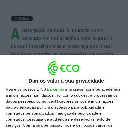
A
delegação chinesa é indicada como
estando em negociações para expandir
os seus investimentos e presença nas ilhas,
incluindo o porto de mercadorias na Terceira,
e que também expressaram interesse em
utilizar a pista aérea da Base das Lajes
Damos valor à sua privacidade
Nós e os nossos 1733
parceiros
armazenamos e/ou acedemos
a informações num dispositivo, como cookies, e processamos
dados pessoais, como identificadores únicos e informações
padrão enviadas por um dispositivo para publicidade e
https://eco.sapo.pt/quote/devin-nunes-congressista-norte-americano-de-origem-acoriana-a-delegacao-chinesa-e-indicada-como-estando-em-negociacoes-para/
Copiar
conteúdos personalizados, medição de publicidade e
conteúdos, pesquisa de audiências e desenvolvimento de
serviços.
Com a sua permissão, nós e os nossos parceiros